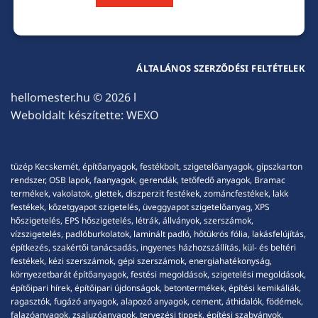
ÁLTALÁNOS SZERZŐDÉSI FELTÉTELEK
hellomester.hu
© 2026 l
Weboldalt készítette:
WEXO
tüzép Kecskemét, építőanyagok, festékbolt, szigetelőanyagok, gipszkarton
rendszer, OSB lapok, faanyagok, gerendák, tetőfedő anyagok, Bramac
termékek, vakolatok, glettek, diszperzit festékek, zománcfestékek, lakk
festékek, kőzetgyapot szigetelés, üveggyapot szigetelőanyag, XPS
hőszigetelés, EPS hőszigetelés, létrák, állványok, szerszámok,
vízszigetelés, padlóburkolatok, laminált padló, hőtükrös fólia, lakásfelújítás,
építkezés, szakértői tanácsadás, ingyenes házhozszállítás, kül- és beltéri
festékek, kézi szerszámok, gépi szerszámok, energiahatékonyság,
környezetbarát építőanyagok, festési megoldások, szigetelési megoldások,
építőipari hírek, építőipari újdonságok, betontermékek, építési kemikáliák,
ragasztók, fugázó anyagok, alapozó anyagok, cement, áthidalók, födémek,
falazóanyagok, zsaluzóanyagok, tervezési tippek, építési szabványok,