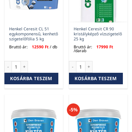
Henkel Ceresit CL 51
Henkel Ceresit CR 90
egykomponensű, kenhető
kristályképző vízszigetelő
szigetelőfólia 5 kg
25 kg
Bruttó ár:
12590
Ft
/ db
Bruttó ár:
17990
Ft
/darab
Henkel Ceresit CL 51 egykomponensű, kenhető szigetelőfóli
Henkel Ceresit CR 90 kristály
KOSÁRBA TESZEM
KOSÁRBA TESZEM
-5%