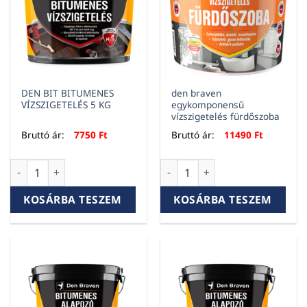
DEN BIT BITUMENES
den braven
VÍZSZIGETELÉS 5 KG
egykomponensű
vízszigetelés fürdőszoba
Bruttó ár:
7750
Ft
Bruttó ár:
11490
Ft
DEN BIT BITUMENES VÍZSZIGETELÉS 5 KG mennyiség
den braven egykomponensű ví
KOSÁRBA TESZEM
KOSÁRBA TESZEM