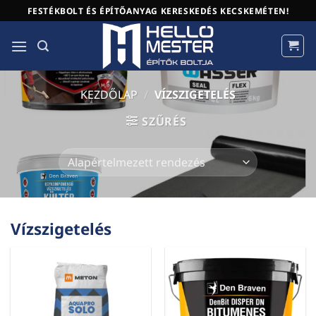
Skip
FESTÉKBOLT ÉS ÉPÍTŐANYAG KERESKEDÉS KECSKEMÉTEN!
to
content
KEZDŐLAP
/
VÍZSZIGETELÉS
SZŰRÉS
Vízszigetelés