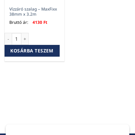
Vízzáró szalag – MaxFixx
38mm x 3.2m
Bruttó ár:
4130
Ft
Vízzáró szalag - MaxFixx 38mm x 3.2m mennyiség
KOSÁRBA TESZEM