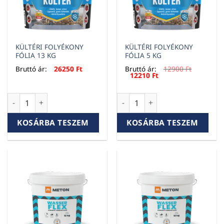
KÜLTÉRI FOLYÉKONY
KÜLTÉRI FOLYÉKONY
FÓLIA 13 KG
FÓLIA 5 KG
Bruttó ár:
26250
Ft
Bruttó ár:
12900
Ft
Original
Current
12210
Ft
price
price
was:
is:
12900 Ft.
12210 Ft.
KÜLTÉRI FOLYÉKONY FÓLIA 13 KG mennyiség
KÜLTÉRI FOLYÉKONY FÓLIA 5
KOSÁRBA TESZEM
KOSÁRBA TESZEM