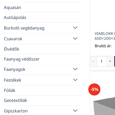
Aquasan
Autóápolás
Burkoló segédanyag
VIABLOKK 
Csavarok
600×200×
Bruttó ár:
Élvédők
Faanyag védőszer
VIABLOKK D3
Faanyagok
Festékek
-5%
Fóliák
Geotextiliák
Gipszkarton