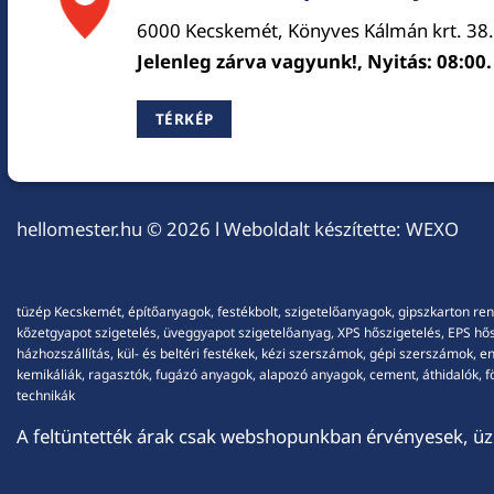
6000 Kecskemét, Könyves Kálmán krt. 38.
Jelenleg zárva vagyunk!, Nyitás: 08:00.
TÉRKÉP
hellomester.hu
© 2026 l Weboldalt készítette:
WEXO
tüzép Kecskemét, építőanyagok, festékbolt, szigetelőanyagok, gipszkarton ren
kőzetgyapot szigetelés, üveggyapot szigetelőanyag, XPS hőszigetelés, EPS hőszi
házhozszállítás, kül- és beltéri festékek, kézi szerszámok, gépi szerszámok, 
kemikáliák, ragasztók, fugázó anyagok, alapozó anyagok, cement, áthidalók, fö
technikák
A feltüntették árak csak webshopunkban érvényesek, üzl