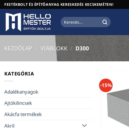
Skip
FESTÉKBOLT ÉS ÉPÍTŐANYAG KERESKEDÉS KECSKEMÉTEN!
to
content
Keresés
a
következőre:
KEZDŐLAP
/
VIABLOKK
/
D300
KATEGÓRIA
-15%
Adalékanyagok
Ajtókilincsek
Akácfa termékek
Akril