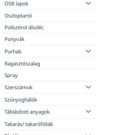
OSB lapok
Oszloptartó
Polisztirol díszléc
Ponyvák
Purhab
Ragasztószalag
Spray
Szerszámok
Szúnyoghálók
Táblásított anyagok
Takarás/ takarófóliák