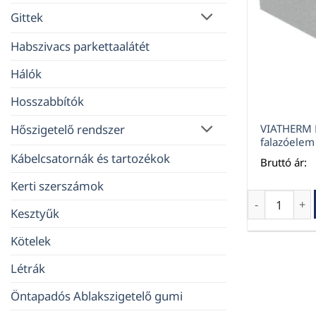
Gittek
Habszivacs parkettaalátét
Hálók
Hosszabbítók
VIATHERM 
Hőszigetelő rendszer
falazóele
Kábelcsatornák és tartozékok
Bruttó ár:
Kerti szerszámok
VIATHERM D3
Kesztyűk
Kötelek
Létrák
Öntapadós Ablakszigetelő gumi