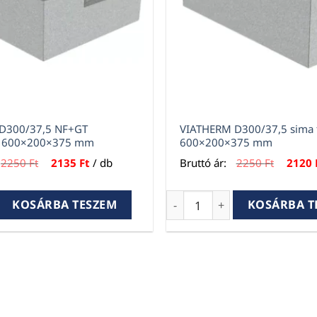
D300/37,5 NF+GT
VIATHERM D300/37,5 sima 
m 600×200×375 mm
600×200×375 mm
Original
Current
Origina
2250
Ft
2135
Ft
/ db
Bruttó ár:
2250
Ft
2120
price
price
price
was:
is:
was:
2250 Ft.
2135 Ft.
2250 Ft
00/37,5 NF+GT falazóelem 600×200×375 mm mennyiség
VIATHERM D300/37,5 sima 
KOSÁRBA TESZEM
KOSÁRBA T