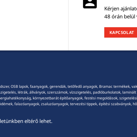
Kérjen ajánla
48 órán belül
KAPCSOLAT
dszer, OSB lapok, faanyagok, gerendák, tetőfedő anyagok, Bramac termékek, vakola
getelés, létrák, állványok, szerszámok, vízszigetelés, padlóburkolatok, laminált p
energiahatékonyság, környezetbarát építőanyagok, festési megoldások, szigetelési
démek, falazóanyagok, zsaluzóanyagok, tervezési tippek, építési szabványok, hősz
etünkben eltérő lehet.