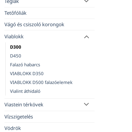
Téglák
Tetőfóliák
Vágó és csiszoló korongok
Viablokk
D300
D450
Falazó habarcs
VIABLOKK D350
VIABLOKK D500 falazóelemek
Vialint áthidaló
Viastein térkövek
Vízszigetelés
Vödrök