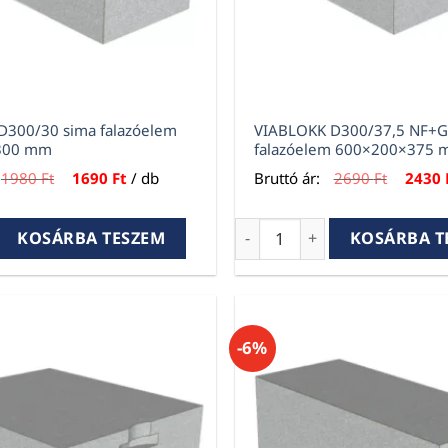
D300/30 sima falazóelem
VIABLOKK D300/37,5 NF+G
300 mm
falazóelem 600×200×375
Original
Current
Origina
1980
Ft
1690
Ft
/ db
Bruttó ár:
2690
Ft
2430
price
price
price
was:
is:
was:
1980 Ft.
1690 Ft.
2690 Ft
00/30 sima falazóelem 600×200×300 mm mennyiség
VIABLOKK D300/37,5 NF+GT
KOSÁRBA TESZEM
KOSÁRBA T
-6%