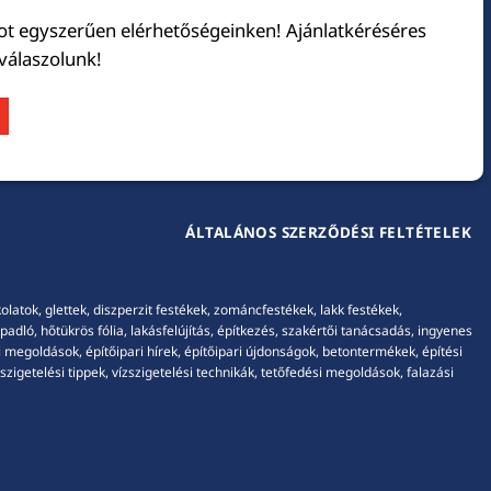
tot egyszerűen elérhetőségeinken! Ajánlatkéréséres
 válaszolunk!
ÁLTALÁNOS SZERZŐDÉSI FELTÉTELEK
tok, glettek, diszperzit festékek, zománcfestékek, lakk festékek,
adló, hőtükrös fólia, lakásfelújítás, építkezés, szakértői tanácsadás, ingyenes
 megoldások, építőipari hírek, építőipari újdonságok, betontermékek, építési
igetelési tippek, vízszigetelési technikák, tetőfedési megoldások, falazási