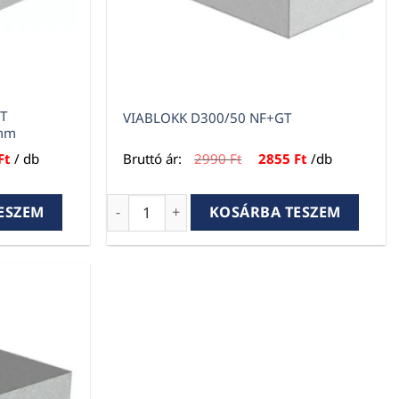
T
VIABLOKK D300/50 NF+GT
 mm
l
Current
Original
Current
Ft
/ db
Bruttó ár:
2990
Ft
2855
Ft
/db
price
price
price
is:
was:
is:
.
2430 Ft.
2990 Ft.
2855 Ft.
 falazóelem 600×200×375 mm mennyiség
VIABLOKK D300/50 NF+GT mennyiség
ESZEM
KOSÁRBA TESZEM