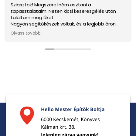
Sziasztok! Megszeretném osztani a
tapasztalataim. Neten kicsi keseresgélés után
találtam meg őket.
Nagyon segítőkészek voltak, és a legjobb áron
tudtam megvenni mindent.
Olvass tovább
Ha elakarjátok kerülni a csalódást a legjobb
választás.
Hello Mester Építők Boltja
6000 Kecskemét, Könyves
Kálmán krt. 38.
Jelenleg zárva vagyunk!,