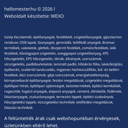
hellomester.hu
© 2026 l
Weboldalt készítette:
WEXO
tüzép Kecskemét, építőanyagok, festékbolt, szigetelőanyagok, gipszkarton
rendszer, OSB lapok, faanyagok, gerendák, tetőfedő anyagok, Bramac
termékek, vakolatok, glettek, diszperzit festékek, zománcfestékek, lakk
festékek, kőzetgyapot szigetelés, üveggyapot szigetelőanyag, XPS
hőszigetelés, EPS hőszigetelés, létrák, állványok, szerszámok,
vízszigetelés, padlóburkolatok, laminált padló, hőtükrös fólia, lakásfelújítás,
építkezés, szakértői tanácsadás, ingyenes házhozszállítás, kül- és beltéri
festékek, kézi szerszámok, gépi szerszámok, energiahatékonyság,
környezetbarát építőanyagok, festési megoldások, szigetelési megoldások,
építőipari hírek, építőipari újdonságok, betontermékek, építési kemikáliák,
ragasztók, fugázó anyagok, alapozó anyagok, cement, áthidalók, födémek,
falazóanyagok, zsaluzóanyagok, tervezési tippek, építési szabványok,
hőszigetelési tippek, vízszigetelési technikák, tetőfedési megoldások,
falazási technikák
A feltüntették árak csak webshopunkban érvényesek,
üzletünkben eltérő lehet.