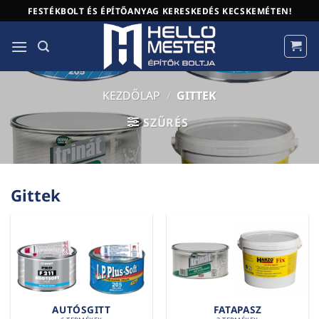
Skip
FESTÉKBOLT ÉS ÉPÍTŐANYAG KERESKEDÉS KECSKEMÉTEN!
to
content
KEZDŐLAP
/
GITTEK
SZŰRÉS
Gittek
AUTÓSGITT
FATAPASZ