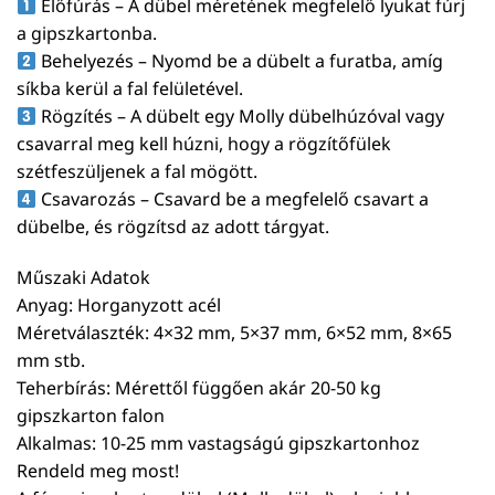
Előfúrás – A dübel méretének megfelelő lyukat fúrj
a gipszkartonba.
Behelyezés – Nyomd be a dübelt a furatba, amíg
síkba kerül a fal felületével.
Rögzítés – A dübelt egy Molly dübelhúzóval vagy
csavarral meg kell húzni, hogy a rögzítőfülek
szétfeszüljenek a fal mögött.
Csavarozás – Csavard be a megfelelő csavart a
dübelbe, és rögzítsd az adott tárgyat.
Műszaki Adatok
Anyag: Horganyzott acél
Méretválaszték: 4×32 mm, 5×37 mm, 6×52 mm, 8×65
mm stb.
Teherbírás: Mérettől függően akár 20-50 kg
gipszkarton falon
Alkalmas: 10-25 mm vastagságú gipszkartonhoz
Rendeld meg most!