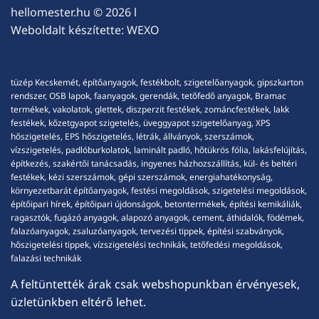
hellomester.hu
© 2026 l
Weboldalt készítette:
WEXO
tüzép Kecskemét, építőanyagok, festékbolt, szigetelőanyagok, gipszkarton
rendszer, OSB lapok, faanyagok, gerendák, tetőfedő anyagok, Bramac
termékek, vakolatok, glettek, diszperzit festékek, zománcfestékek, lakk
festékek, kőzetgyapot szigetelés, üveggyapot szigetelőanyag, XPS
hőszigetelés, EPS hőszigetelés, létrák, állványok, szerszámok,
vízszigetelés, padlóburkolatok, laminált padló, hőtükrös fólia, lakásfelújítás,
építkezés, szakértői tanácsadás, ingyenes házhozszállítás, kül- és beltéri
festékek, kézi szerszámok, gépi szerszámok, energiahatékonyság,
környezetbarát építőanyagok, festési megoldások, szigetelési megoldások,
építőipari hírek, építőipari újdonságok, betontermékek, építési kemikáliák,
ragasztók, fugázó anyagok, alapozó anyagok, cement, áthidalók, födémek,
falazóanyagok, zsaluzóanyagok, tervezési tippek, építési szabványok,
hőszigetelési tippek, vízszigetelési technikák, tetőfedési megoldások,
falazási technikák
A feltüntették árak csak webshopunkban érvényesek,
üzletünkben eltérő lehet.