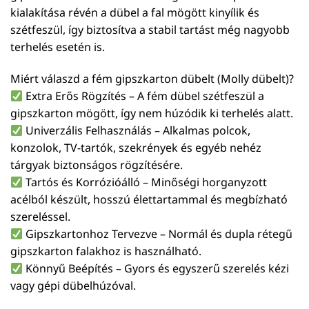
kialakítása révén a dübel a fal mögött kinyílik és
szétfeszül, így biztosítva a stabil tartást még nagyobb
terhelés esetén is.
Miért válaszd a fém gipszkarton dübelt (Molly dübelt)?
Extra Erős Rögzítés – A fém dübel szétfeszül a
gipszkarton mögött, így nem húzódik ki terhelés alatt.
Univerzális Felhasználás – Alkalmas polcok,
konzolok, TV-tartók, szekrények és egyéb nehéz
tárgyak biztonságos rögzítésére.
Tartós és Korrózióálló – Minőségi horganyzott
acélból készült, hosszú élettartammal és megbízható
szereléssel.
Gipszkartonhoz Tervezve – Normál és dupla rétegű
gipszkarton falakhoz is használható.
Könnyű Beépítés – Gyors és egyszerű szerelés kézi
vagy gépi dübelhúzóval.