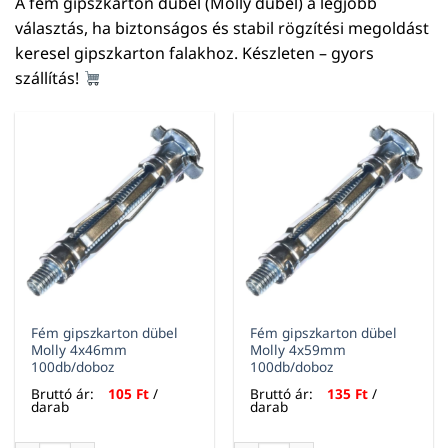
A fém gipszkarton dübel (Molly dübel) a legjobb
választás, ha biztonságos és stabil rögzítési megoldást
keresel gipszkarton falakhoz. Készleten – gyors
szállítás!
Fém gipszkarton dübel
Fém gipszkarton dübel
Molly 4x46mm
Molly 4x59mm
100db/doboz
100db/doboz
Bruttó ár:
105
Ft
/
Bruttó ár:
135
Ft
/
darab
darab