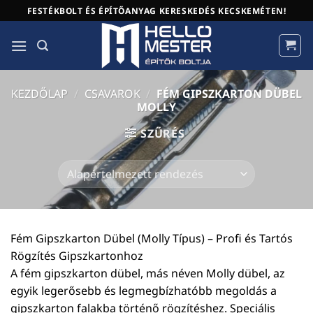
Skip
FESTÉKBOLT ÉS ÉPÍTŐANYAG KERESKEDÉS KECSKEMÉTEN!
to
content
KEZDŐLAP
/
CSAVAROK
/
FÉM GIPSZKARTON DÜBEL
MOLLY
SZŰRÉS
Fém Gipszkarton Dübel (Molly Típus) – Profi és Tartós
Rögzítés Gipszkartonhoz
A fém gipszkarton dübel, más néven Molly dübel, az
egyik legerősebb és legmegbízhatóbb megoldás a
gipszkarton falakba történő rögzítéshez. Speciális