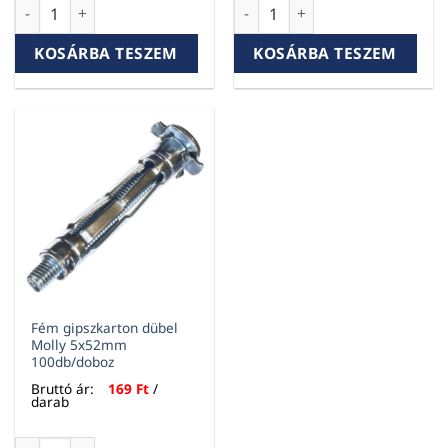
Fém gipszkarton dübel Molly 4x46mm 100db/doboz mennyis
Fém gipszkarton dübel Moll
KOSÁRBA TESZEM
KOSÁRBA TESZEM
Fém gipszkarton dübel
Molly 5x52mm
100db/doboz
Bruttó ár:
169
Ft
/
darab
Fém gipszkarton dübel Molly 5x52mm 100db/doboz mennyis