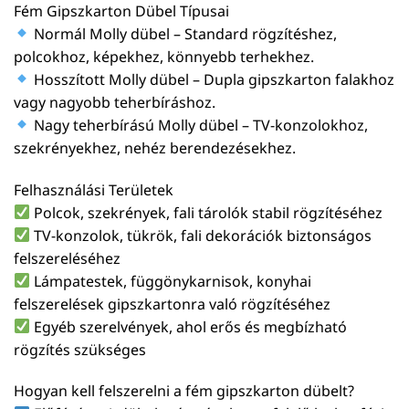
Fém Gipszkarton Dübel Típusai
Normál Molly dübel – Standard rögzítéshez,
polcokhoz, képekhez, könnyebb terhekhez.
Hosszított Molly dübel – Dupla gipszkarton falakhoz
vagy nagyobb teherbíráshoz.
Nagy teherbírású Molly dübel – TV-konzolokhoz,
szekrényekhez, nehéz berendezésekhez.
Felhasználási Területek
Polcok, szekrények, fali tárolók stabil rögzítéséhez
TV-konzolok, tükrök, fali dekorációk biztonságos
felszereléséhez
Lámpatestek, függönykarnisok, konyhai
felszerelések gipszkartonra való rögzítéséhez
Egyéb szerelvények, ahol erős és megbízható
rögzítés szükséges
Hogyan kell felszerelni a fém gipszkarton dübelt?