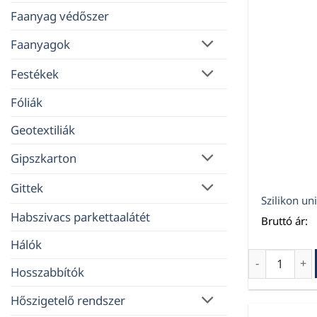
Faanyag védőszer
Faanyagok
Festékek
Fóliák
Geotextiliák
Gipszkarton
Gittek
Szilikon un
Habszivacs parkettaalátét
Bruttó ár:
Hálók
Szilikon uni
Hosszabbítók
Hőszigetelő rendszer