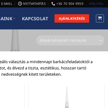
E-MAIL
NYITVATARTÁS
+36 70 904 9959
HÍRLEVÉL
SAINK
KAPCSOLAT
AJÁNLATKÉRÉS
eális választás a mindennapi barkácsfeladatoktól a
ot, és élvezd a tiszta, esztétikus, hosszan tartó
 nedvességnek kitett területeken.