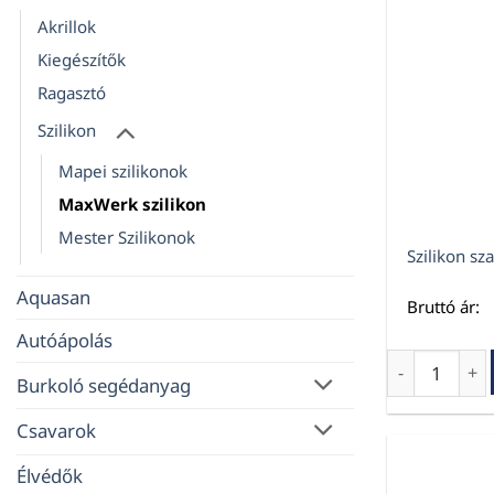
Akrillok
Kiegészítők
Ragasztó
Szilikon
Mapei szilikonok
MaxWerk szilikon
Mester Szilikonok
Szilikon sz
Aquasan
Bruttó ár:
Autóápolás
Szilikon sza
Burkoló segédanyag
Csavarok
Élvédők