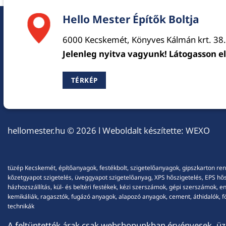
Hello Mester Építők Boltja
6000 Kecskemét, Könyves Kálmán krt. 38.
Jelenleg nyitva vagyunk! Látogasson e
TÉRKÉP
hellomester.hu
© 2026 l Weboldalt készítette:
WEXO
tüzép Kecskemét, építőanyagok, festékbolt, szigetelőanyagok, gipszkarton ren
kőzetgyapot szigetelés, üveggyapot szigetelőanyag, XPS hőszigetelés, EPS hőszi
házhozszállítás, kül- és beltéri festékek, kézi szerszámok, gépi szerszámok, 
kemikáliák, ragasztók, fugázó anyagok, alapozó anyagok, cement, áthidalók, fö
technikák
A feltüntették árak csak webshopunkban érvényesek, üzl