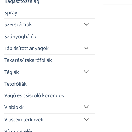
Ragasztószalag
Spray
Szerszámok
Szúnyoghálók
Táblásított anyagok
Takarás/ takarófóliák
Téglák
Tetőfóliák
Vágó és csiszoló korongok
Viablokk
Viastein térkövek
Vízszigetelés