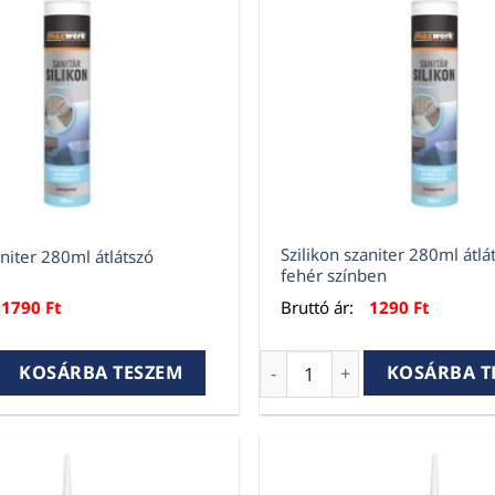
Szilikon szaniter 280ml átlá
aniter 280ml átlátszó
fehér színben
1790
Ft
Bruttó ár:
1290
Ft
niter 280ml átlátszó mennyiség
Szilikon szaniter 280ml átl
KOSÁRBA TESZEM
KOSÁRBA T