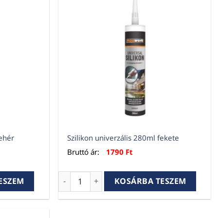
fehér
Szilikon univerzális 280ml fekete
Bruttó ár:
1790
Ft
fehér mennyiség
Szilikon univerzális 280ml fekete mennyis
ESZEM
KOSÁRBA TESZEM