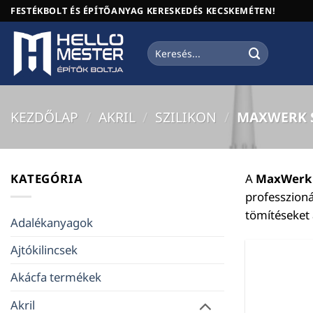
Skip
FESTÉKBOLT ÉS ÉPÍTŐANYAG KERESKEDÉS KECSKEMÉTEN!
to
content
Keresés
a
következőre:
KEZDŐLAP
/
AKRIL
/
SZILIKON
/
MAXWERK S
KATEGÓRIA
A
MaxWerk 
professzioná
tömítéseket 
Adalékanyagok
Ajtókilincsek
Akácfa termékek
Akril