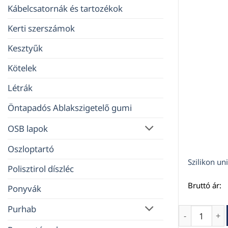
Kábelcsatornák és tartozékok
Kerti szerszámok
Kesztyűk
Kötelek
Létrák
Öntapadós Ablakszigetelő gumi
OSB lapok
Oszloptartó
Szilikon un
Polisztirol díszléc
Bruttó ár:
Ponyvák
Purhab
Szilikon uni