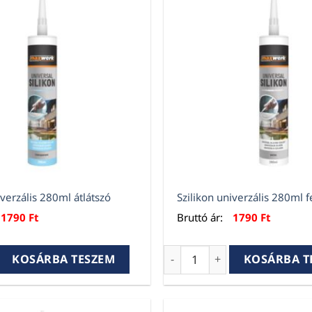
iverzális 280ml átlátszó
Szilikon univerzális 280ml 
1790
Ft
Bruttó ár:
1790
Ft
verzális 280ml átlátszó mennyiség
Szilikon univerzális 280ml 
KOSÁRBA TESZEM
KOSÁRBA T