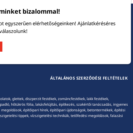
minket bizalommal!
tot egyszerűen elérhetőségeinken! Ajánlatkéréséres
 válaszolunk!
ÁLTALÁNOS SZERZŐDÉSI FELTÉTELEK
tok, glettek, diszperzit festékek, zománcfestékek, lakk festékek,
adló, hőtükrös fólia, lakásfelújítás, építkezés, szakértői tanácsadás, ingyenes
 megoldások, építőipari hírek, építőipari újdonságok, betontermékek, építési
igetelési tippek, vízszigetelési technikák, tetőfedési megoldások, falazási