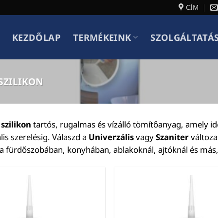
CÍM
KEZDŐLAP
TERMÉKEINK
SZOLGÁLTATÁ
ZILIKON
szilikon
tartós, rugalmas és vízálló tömítőanyag, amely id
lis szerelésig. Válaszd a
Univerzális
vagy
Szaniter
változat
a fürdőszobában, konyhában, ablakoknál, ajtóknál és más,