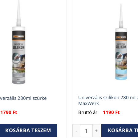
Univerzális szilikon 280 ml 
iverzális 280ml szürke
MaxWerk
1790
Ft
Bruttó ár:
1190
Ft
verzális 280ml szürke mennyiség
Univerzális szilikon 280 m
KOSÁRBA TESZEM
KOSÁRBA T