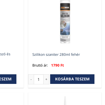
tszó és
Szilikon szaniter 280ml fehér
Bruttó ár:
1790
Ft
átszó és fehér színben mennyiség
Szilikon szaniter 280ml fehér mennyiség
ESZEM
KOSÁRBA TESZEM