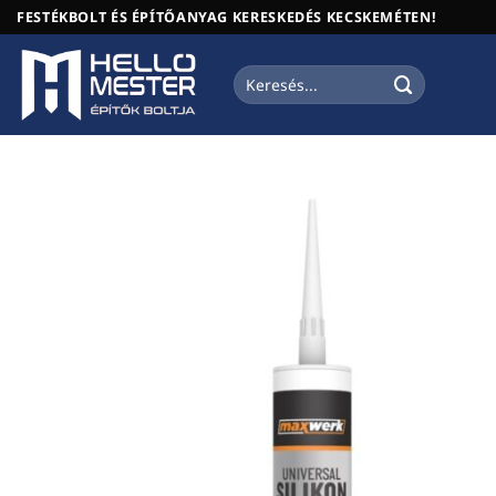
Skip
FESTÉKBOLT ÉS ÉPÍTŐANYAG KERESKEDÉS KECSKEMÉTEN!
to
content
Keresés
a
következőre: