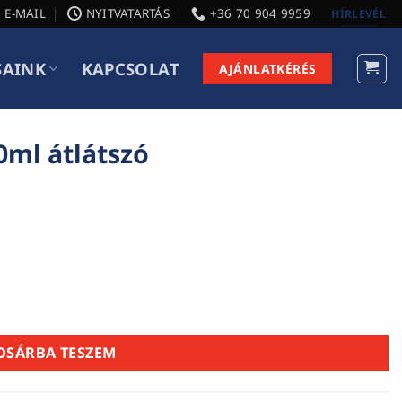
E-MAIL
NYITVATARTÁS
+36 70 904 9959
HÍRLEVÉL
SAINK
KAPCSOLAT
AJÁNLATKÉRÉS
0ml átlátszó
iség
OSÁRBA TESZEM