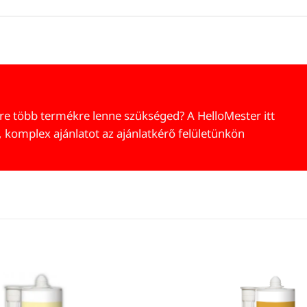
re több termékre lenne szükséged? A HelloMester itt
, komplex ajánlatot az ajánlatkérő felületünkön