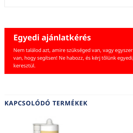
Egyedi ajánlatkérés
Nem találod azt, amire szükséged van, vagy egyszer
van, hogy segítsen! Ne habozz, és kérj tőlünk egyedi
keresztül.
KAPCSOLÓDÓ TERMÉKEK