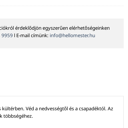
ációkról érdeklődjön egyszerűen elérhetőségeinken
4 9959
l E-mail címünk:
info@hellomester.hu
kültérben. Véd a nedvességtől és a csapadéktól. Az
gok többségéhez.