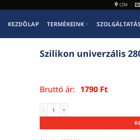
CÍM
KEZDŐLAP
TERMÉKEINK
SZOLGÁLTATÁ
Szilikon univerzális 28
Bruttó ár:
1790
Ft
Szilikon univerzális 280ml átlátszó menny
K