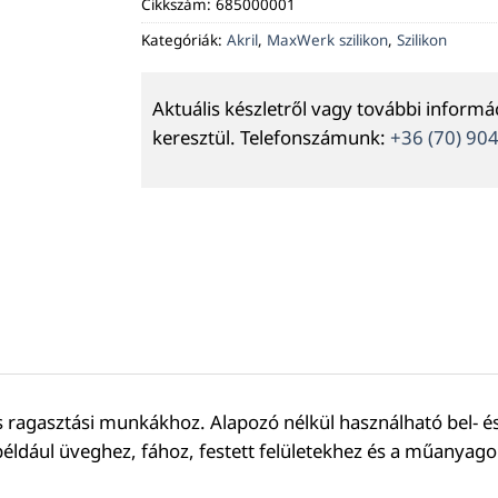
Cikkszám:
685000001
Kategóriák:
Akril
,
MaxWerk szilikon
,
Szilikon
Aktuális készletről vagy további inform
keresztül. Telefonszámunk:
+36 (70) 90
agasztási munkákhoz. Alapozó nélkül használható bel- és 
 például üveghez, fához, festett felületekhez és a műanya