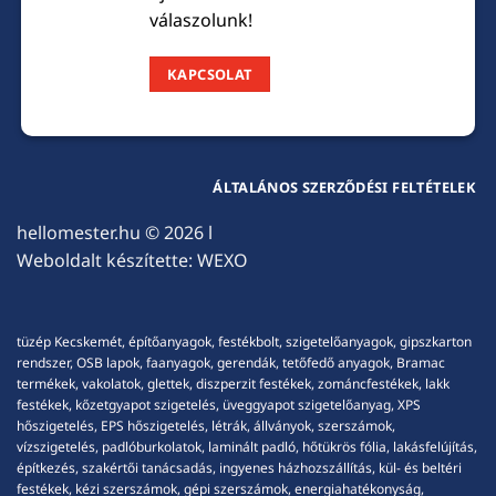
válaszolunk!
KAPCSOLAT
ÁLTALÁNOS SZERZŐDÉSI FELTÉTELEK
hellomester.hu
© 2026 l
Weboldalt készítette:
WEXO
tüzép Kecskemét, építőanyagok, festékbolt, szigetelőanyagok, gipszkarton
rendszer, OSB lapok, faanyagok, gerendák, tetőfedő anyagok, Bramac
termékek, vakolatok, glettek, diszperzit festékek, zománcfestékek, lakk
festékek, kőzetgyapot szigetelés, üveggyapot szigetelőanyag, XPS
hőszigetelés, EPS hőszigetelés, létrák, állványok, szerszámok,
vízszigetelés, padlóburkolatok, laminált padló, hőtükrös fólia, lakásfelújítás,
építkezés, szakértői tanácsadás, ingyenes házhozszállítás, kül- és beltéri
festékek, kézi szerszámok, gépi szerszámok, energiahatékonyság,