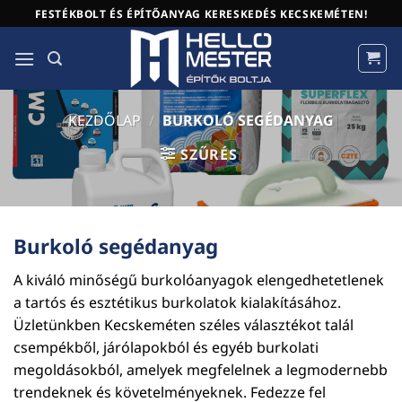
Skip
FESTÉKBOLT ÉS ÉPÍTŐANYAG KERESKEDÉS KECSKEMÉTEN!
to
content
KEZDŐLAP
/
BURKOLÓ SEGÉDANYAG
SZŰRÉS
Burkoló segédanyag
A kiváló minőségű burkolóanyagok elengedhetetlenek
a tartós és esztétikus burkolatok kialakításához.
Üzletünkben Kecskeméten széles választékot talál
csempékből, járólapokból és egyéb burkolati
megoldásokból, amelyek megfelelnek a legmodernebb
trendeknek és követelményeknek. Fedezze fel