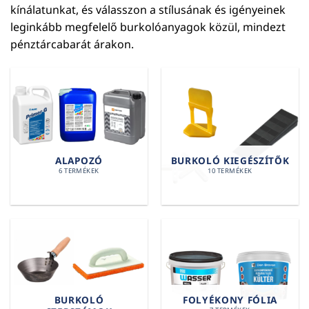
kínálatunkat, és válasszon a stílusának és igényeinek
leginkább megfelelő burkolóanyagok közül, mindezt
pénztárcabarát árakon.
ALAPOZÓ
BURKOLÓ KIEGÉSZÍTŐK
6 TERMÉKEK
10 TERMÉKEK
BURKOLÓ
FOLYÉKONY FÓLIA