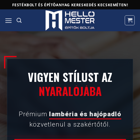
Skip
FESTÉKBOLT ÉS ÉPÍTŐANYAG KERESKEDÉS KECSKEMÉTEN!
to
content
VIGYEN STÍLUST AZ
OTTHONÁBA
IRODÁJÁBA
Prémium
lambéria és hajópadló
TERASZÁRA
közvetlenül a szakértőtől.
NYARALÓJÁBA