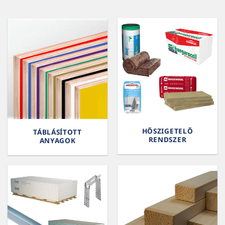
HŐSZIGETELŐ
TÁBLÁSÍTOTT
RENDSZER
ANYAGOK