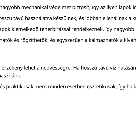
agyobb mechanikai védelmet biztosít, így az ilyen lapok id
osszú távú használatra készülnek, és jobban ellenállnak a
lapok kiemelkedő teherbírással rendelkeznek, így nagyobb 
hatók és rögzíthetők, és egyszerűen alkalmazhatók a kívá
s érzékeny lehet a nedvességre. Ha hosszú távú víz hatásá
használni.
és praktikusak, nem minden esetben esztétikusak, így ha l