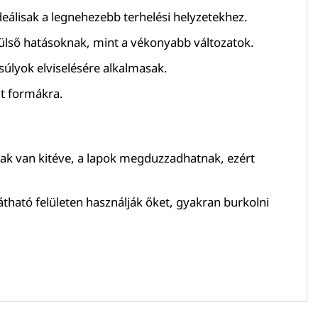
eálisak a legnehezebb terhelési helyzetekhez.
 külső hatásoknak, mint a vékonyabb változatok.
súlyok elviselésére alkalmasak.
nt formákra.
nak van kitéve, a lapok megduzzadhatnak, ezért
átható felületen használják őket, gyakran burkolni