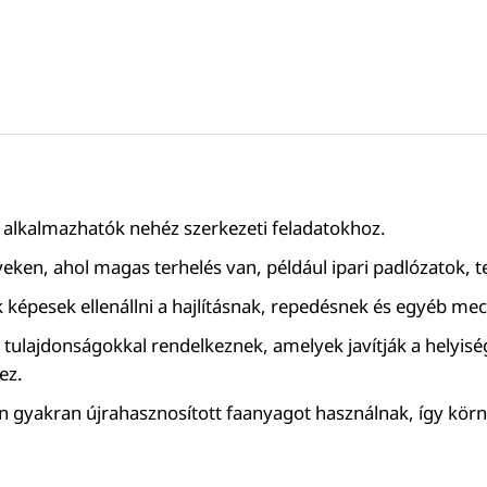
n alkalmazhatók nehéz szerkezeti feladatokhoz.
lyeken, ahol magas terhelés van, például ipari padlózatok,
 képesek ellenállni a hajlításnak, repedésnek és egyéb me
 tulajdonságokkal rendelkeznek, amelyek javítják a helyisé
ez.
án gyakran újrahasznosított faanyagot használnak, így körn