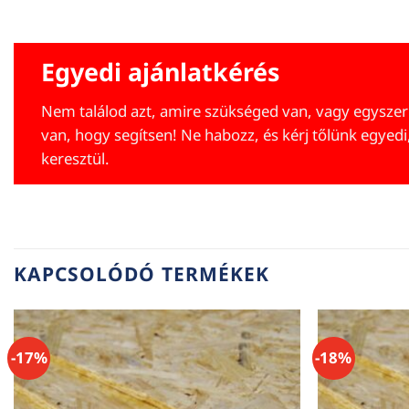
Egyedi ajánlatkérés
Nem találod azt, amire szükséged van, vagy egyszer
van, hogy segítsen! Ne habozz, és kérj tőlünk egyedi
keresztül.
KAPCSOLÓDÓ TERMÉKEK
-17%
-18%