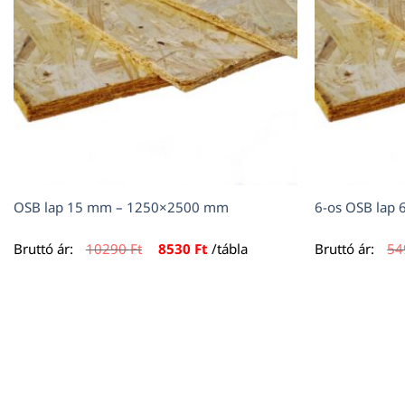
OSB lap 15 mm – 1250×2500 mm
6-os OSB la
Original
Current
Bruttó ár:
10290
Ft
8530
Ft
/tábla
Bruttó ár:
5
price
price
was:
is:
10290 Ft.
8530 Ft.