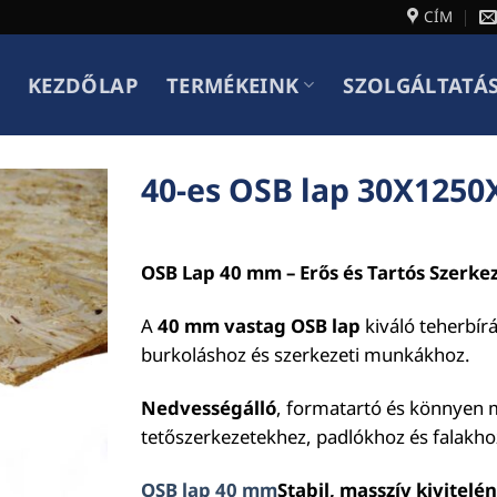
CÍM
KEZDŐLAP
TERMÉKEINK
SZOLGÁLTATÁ
40-es OSB lap 30X125
OSB Lap 40 mm – Erős és Tartós Szerke
A
40 mm vastag OSB lap
kiváló teherbír
burkoláshoz és szerkezeti munkákhoz.
Nedvességálló
, formatartó és könnyen 
tetőszerkezetekhez, padlókhoz és falakho
OSB lap 40 mm
Stabil, masszív kivite