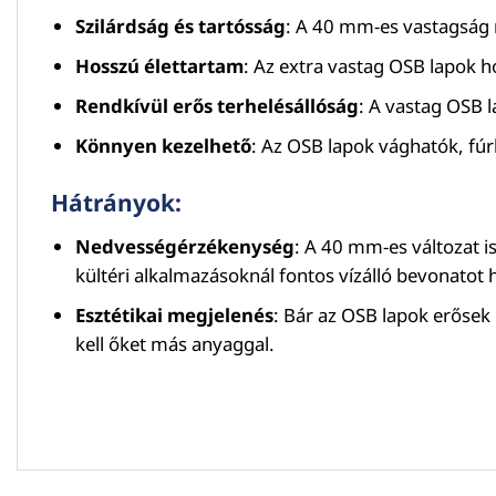
Szilárdság és tartósság
: A 40 mm-es vastagság n
Hosszú élettartam
: Az extra vastag OSB lapok h
Rendkívül erős terhelésállóság
: A vastag OSB 
Könnyen kezelhető
: Az OSB lapok vághatók, fúr
Hátrányok:
Nedvességérzékenység
: A 40 mm-es változat i
kültéri alkalmazásoknál fontos vízálló bevonatot 
Esztétikai megjelenés
: Bár az OSB lapok erősek 
kell őket más anyaggal.