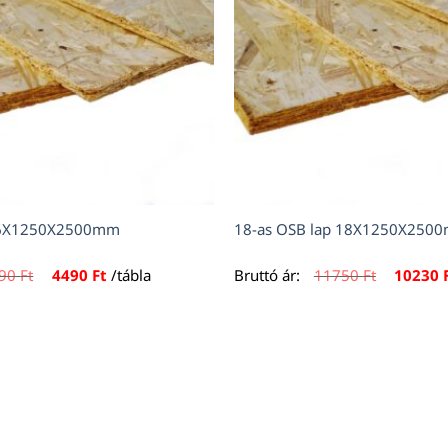
p 6X1250X2500mm
18-as OSB lap 18X1250X250
Original
Current
Original
490
Ft
4490
Ft
/tábla
Bruttó ár:
11750
Ft
10230
price
price
price
was:
is:
was:
5490 Ft.
4490 Ft.
11750 Ft