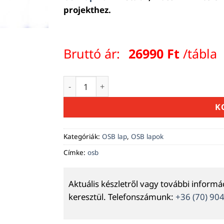
projekthez.
Bruttó ár:
26990
Ft
/tábla
40-es OSB lap 30X1250X2500mm mennyis
K
Kategóriák:
OSB lap
,
OSB lapok
Címke:
osb
Aktuális készletről vagy további inform
keresztül. Telefonszámunk:
+36 (70) 90