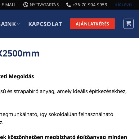
E-MAIL
NYITVATARTÁS
+36 70 904 9959
HÍRLEVÉL
SAINK
KAPCSOLAT
AJÁNLATKÉRÉS
0X2500mm
zeti Megoldás
ású és strapabíró anyag, amely ideális építkezésekhez,
megmunkálható, így sokoldalúan felhasználható
z.
lének köszönhetően megbízható építőanyag minden