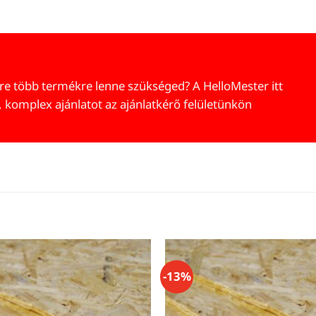
re több termékre lenne szükséged? A HelloMester itt
, komplex ajánlatot az ajánlatkérő felületünkön
-13%