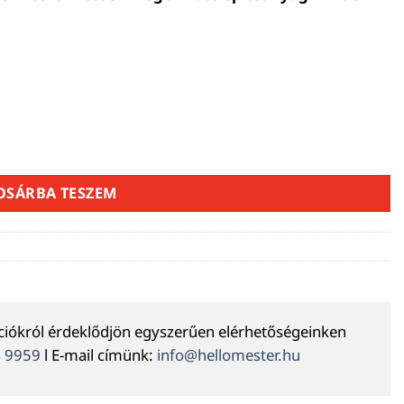
ég
OSÁRBA TESZEM
ációkról érdeklődjön egyszerűen elérhetőségeinken
4 9959
l E-mail címünk:
info@hellomester.hu