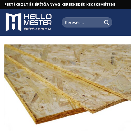
Skip
FESTÉKBOLT ÉS ÉPÍTŐANYAG KERESKEDÉS KECSKEMÉTEN!
to
content
Keresés
a
következőre: