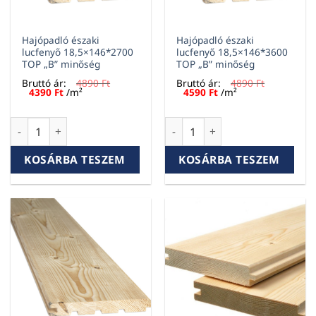
Hajópadló északi
Hajópadló északi
lucfenyő 18,5×146*2700
lucfenyő 18,5×146*3600
TOP „B” minőség
TOP „B” minőség
Bruttó ár:
4890
Ft
Bruttó ár:
4890
Ft
Original
Current
Original
Current
4390
Ft
/m²
4590
Ft
/m²
price
price
price
price
was:
is:
was:
is:
4890 Ft.
4390 Ft.
4890 Ft.
4590 Ft.
Hajópadló északi lucfenyő 18,5x146*2700 TOP "B" minőség 
Hajópadló északi lucfenyő 18
KOSÁRBA TESZEM
KOSÁRBA TESZEM