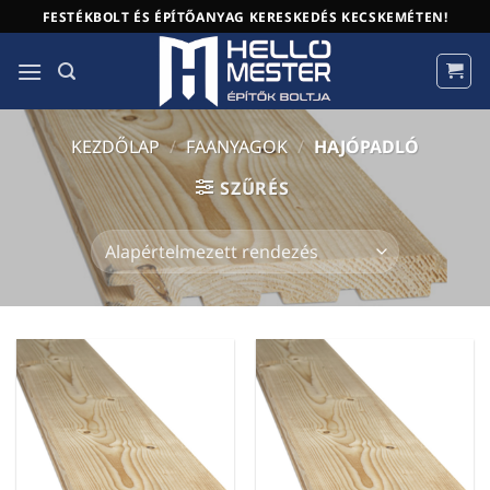
Skip
FESTÉKBOLT ÉS ÉPÍTŐANYAG KERESKEDÉS KECSKEMÉTEN!
to
content
KEZDŐLAP
/
FAANYAGOK
/
HAJÓPADLÓ
SZŰRÉS