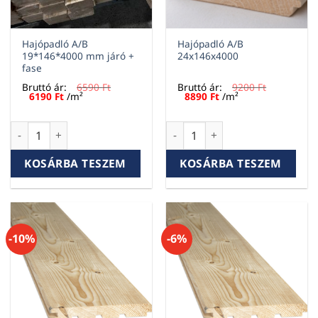
Hajópadló A/B
Hajópadló A/B
19*146*4000 mm járó +
24x146x4000
fase
Bruttó ár:
6590
Ft
Bruttó ár:
9200
Ft
Original
Current
Original
Current
6190
Ft
/m²
8890
Ft
/m²
price
price
price
price
was:
is:
was:
is:
6590 Ft.
6190 Ft.
9200 Ft.
8890 Ft.
Hajópadló A/B 19*146*4000 mm járó + fase mennyiség
Hajópadló A/B 24x146x4000 m
KOSÁRBA TESZEM
KOSÁRBA TESZEM
-10%
-6%