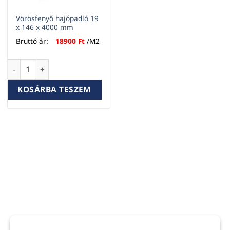
Vörösfenyő hajópadló 19
x 146 x 4000 mm
Bruttó ár:
18900
Ft
/M2
Vörösfenyő hajópadló 19 x 146 x 4000 mm mennyiség
KOSÁRBA TESZEM