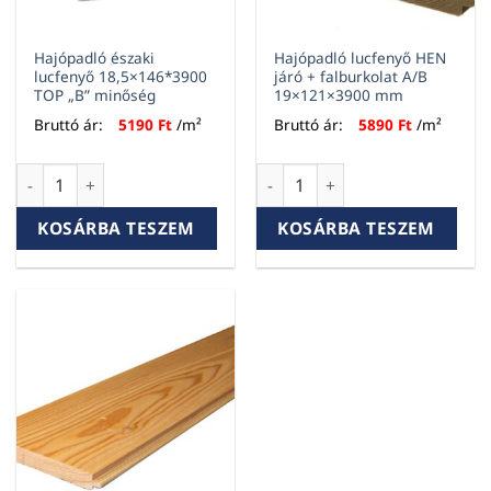
Hajópadló északi
Hajópadló lucfenyő HEN
lucfenyő 18,5×146*3900
járó + falburkolat A/B
TOP „B” minőség
19×121×3900 mm
Bruttó ár:
5190
Ft
/m²
Bruttó ár:
5890
Ft
/m²
Hajópadló északi lucfenyő 18,5x146*3900 TOP "B" minőség 
Hajópadló lucfenyő HEN járó 
KOSÁRBA TESZEM
KOSÁRBA TESZEM