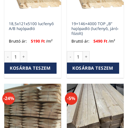
18,5x121x5100 lucfenyő
19×146×4000 TOP „B”
A/B hajópadló
hajópadló (lucfenyő, járó-
fózolt)
Bruttó ár:
5190
Ft
/m²
Bruttó ár:
5490
Ft
/m²
18,5x121x5100 lucfenyő A/B hajópadló mennyiség
19×146×4000 TOP „B” hajópadló
KOSÁRBA TESZEM
KOSÁRBA TESZEM
-24%
-5%