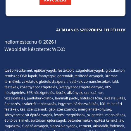
ÁLTALÁNOS SZERZŐDÉSI FELTÉTELEK
hellomester.hu
© 2026 l
Weboldalt készítette:
WEXO
tüzép Kecskemét, építőanyagok, festékbolt, szigetelőanyagok, gipszkarton
rendszer, OSB lapok, faanyagok, gerendák, tetőfedő anyagok, Bramac
termékek, vakolatok, glettek, diszperzit festékek, zománcfestékek, lakk
festékek, kőzetgyapot szigetelés, üveggyapot szigetelőanyag, XPS
hőszigetelés, EPS hőszigetelés, létrák, állványok, szerszámok,
vízszigetelés, padlóburkolatok, laminált padló, hőtükrös fólia, lakásfelújítás,
építkezés, szakértői tanácsadás, ingyenes házhozszállítás, kül- és beltéri
festékek, kézi szerszámok, gépi szerszámok, energiahatékonyság,
környezetbarát építőanyagok, festési megoldások, szigetelési megoldások,
építőipari hírek, építőipari újdonságok, betontermékek, építési kemikáliák,
ragasztók, fugázó anyagok, alapozó anyagok, cement, áthidalók, födémek,