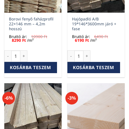
Borovi fenyő faházprofil
Hajópadló A/B
22×146 mm – 4,2m
19*146*3600mm járó +
hosszú
fase
Bruttó ár:
10900
Ft
Bruttó ár:
6490
Ft
Original
Current
Original
Current
8290
Ft
/m²
6190
Ft
/m²
price
price
price
price
was:
is:
was:
is:
10900 Ft.
8290 Ft.
6490 Ft.
6190 Ft.
Borovi fenyő faházprofil 22x146 mm – 4,2m hosszú mennyisé
Hajópadló A/B 19*146*3600mm
KOSÁRBA TESZEM
KOSÁRBA TESZEM
-6%
-3%