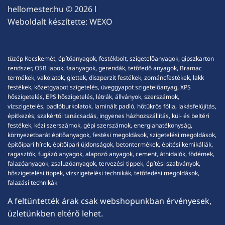
hellomester.hu
© 2026 l
Weboldalt készítette:
WEXO
tüzép Kecskemét, építőanyagok, festékbolt, szigetelőanyagok, gipszkarton
rendszer, OSB lapok, faanyagok, gerendák, tetőfedő anyagok, Bramac
termékek, vakolatok, glettek, diszperzit festékek, zománcfestékek, lakk
festékek, kőzetgyapot szigetelés, üveggyapot szigetelőanyag, XPS
hőszigetelés, EPS hőszigetelés, létrák, állványok, szerszámok,
vízszigetelés, padlóburkolatok, laminált padló, hőtükrös fólia, lakásfelújítás,
építkezés, szakértői tanácsadás, ingyenes házhozszállítás, kül- és beltéri
festékek, kézi szerszámok, gépi szerszámok, energiahatékonyság,
környezetbarát építőanyagok, festési megoldások, szigetelési megoldások,
építőipari hírek, építőipari újdonságok, betontermékek, építési kemikáliák,
ragasztók, fugázó anyagok, alapozó anyagok, cement, áthidalók, födémek,
falazóanyagok, zsaluzóanyagok, tervezési tippek, építési szabványok,
hőszigetelési tippek, vízszigetelési technikák, tetőfedési megoldások,
falazási technikák
A feltüntették árak csak webshopunkban érvényesek,
üzletünkben eltérő lehet.