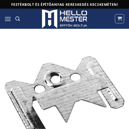
Skip
FESTÉKBOLT ÉS ÉPÍTŐANYAG KERESKEDÉS KECSKEMÉTEN!
to
content