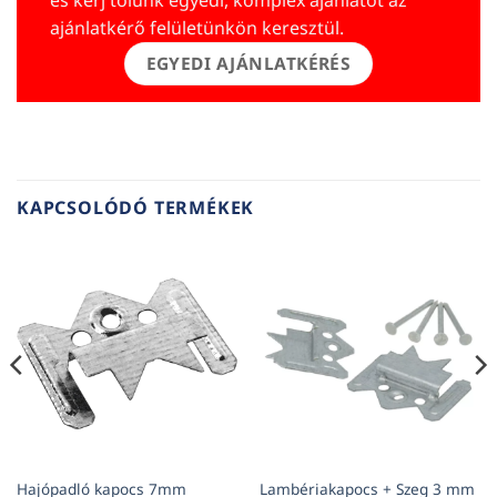
ajánlatkérő felületünkön keresztül.
EGYEDI AJÁNLATKÉRÉS
KAPCSOLÓDÓ TERMÉKEK
Hajópadló kapocs 7mm
Lambériakapocs + Szeg 3 mm