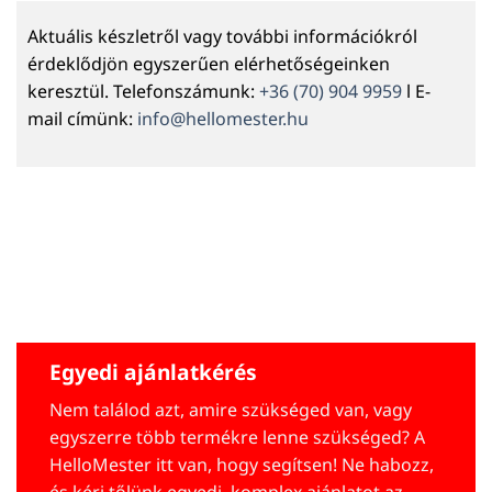
Aktuális készletről vagy további információkról
érdeklődjön egyszerűen elérhetőségeinken
keresztül. Telefonszámunk:
+36 (70) 904 9959
l E-
mail címünk:
info@hellomester.hu
Egyedi ajánlatkérés
Nem találod azt, amire szükséged van, vagy
egyszerre több termékre lenne szükséged? A
HelloMester itt van, hogy segítsen! Ne habozz,
és kérj tőlünk egyedi, komplex ajánlatot az