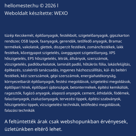
hellomester.hu
© 2026 l
Weboldalt készítette:
WEXO
tüzép Kecskemét, építőanyagok, festékbolt, szigetelőanyagok, gipszkarton
rendszer, OSB lapok, faanyagok, gerendák, tetőfedő anyagok, Bramac
termékek, vakolatok, glettek, diszperzit festékek, zománcfestékek, lakk
festékek, kőzetgyapot szigetelés, üveggyapot szigetelőanyag, XPS
hőszigetelés, EPS hőszigetelés, létrák, állványok, szerszámok,
vízszigetelés, padlóburkolatok, laminált padló, hőtükrös fólia, lakásfelújítás,
építkezés, szakértői tanácsadás, ingyenes házhozszállítás, kül- és beltéri
festékek, kézi szerszámok, gépi szerszámok, energiahatékonyság,
környezetbarát építőanyagok, festési megoldások, szigetelési megoldások,
építőipari hírek, építőipari újdonságok, betontermékek, építési kemikáliák,
ragasztók, fugázó anyagok, alapozó anyagok, cement, áthidalók, födémek,
falazóanyagok, zsaluzóanyagok, tervezési tippek, építési szabványok,
hőszigetelési tippek, vízszigetelési technikák, tetőfedési megoldások,
falazási technikák
A feltüntették árak csak webshopunkban érvényesek,
üzletünkben eltérő lehet.