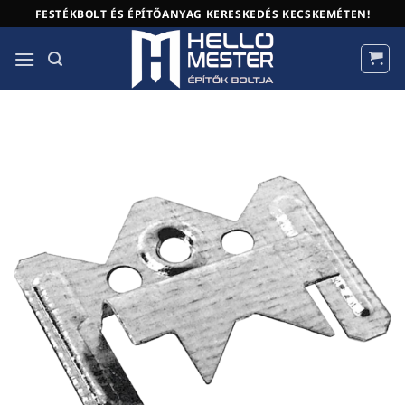
Skip
FESTÉKBOLT ÉS ÉPÍTŐANYAG KERESKEDÉS KECSKEMÉTEN!
to
content