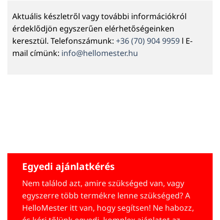
Aktuális készletről vagy további információkról
érdeklődjön egyszerűen elérhetőségeinken
keresztül. Telefonszámunk:
+36 (70) 904 9959
l E-
mail címünk:
info@hellomester.hu
Egyedi ajánlatkérés
Nem találod azt, amire szükséged van, vagy
egyszerre több termékre lenne szükséged? A
HelloMester itt van, hogy segítsen! Ne habozz,
és kérj tőlünk egyedi, komplex ajánlatot az