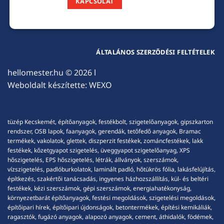
KAPCSOLAT
ÁLTALÁNOS SZERZŐDÉSI FELTÉTELEK
hellomester.hu
© 2026 l
Weboldalt készítette:
WEXO
tüzép Kecskemét, építőanyagok, festékbolt, szigetelőanyagok, gipszkarton
rendszer, OSB lapok, faanyagok, gerendák, tetőfedő anyagok, Bramac
termékek, vakolatok, glettek, diszperzit festékek, zománcfestékek, lakk
festékek, kőzetgyapot szigetelés, üveggyapot szigetelőanyag, XPS
hőszigetelés, EPS hőszigetelés, létrák, állványok, szerszámok,
vízszigetelés, padlóburkolatok, laminált padló, hőtükrös fólia, lakásfelújítás,
építkezés, szakértői tanácsadás, ingyenes házhozszállítás, kül- és beltéri
festékek, kézi szerszámok, gépi szerszámok, energiahatékonyság,
környezetbarát építőanyagok, festési megoldások, szigetelési megoldások,
építőipari hírek, építőipari újdonságok, betontermékek, építési kemikáliák,
ragasztók, fugázó anyagok, alapozó anyagok, cement, áthidalók, födémek,