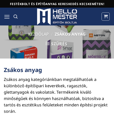
Skip
FESTÉKBOLT ÉS ÉPÍTŐANYAG KERESKEDÉS KECSKEMÉTEN!
to
content
KEZDŐLAP
/
ZSÁKOS ANYAG
SZŰRÉS
Zsákos anyag
Zsákos anyag kategóriánkban megtalálhatóak a
különböző építőipari keverékek, ragasztók,
glettanyagok és vakolatok. Termékeink kiváló
minőségűek és könnyen használhatóak, biztosítva a
tartós és esztétikus felületeket minden építési projekt
során.