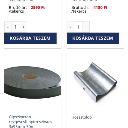
Bruttó ár:
2590
Ft
Bruttó ár:
4180
Ft
/tekercs
/tekercs
Gipszkarton rezgéscsillapító szivacs 3x50mm 30m mennyiség
Gipszkarton rezgéscsillapító
KOSÁRBA TESZEM
KOSÁRBA TESZEM
Gipszkarton
Hossztoldó
rezgéscsillapító szivacs
3x95mm 30m