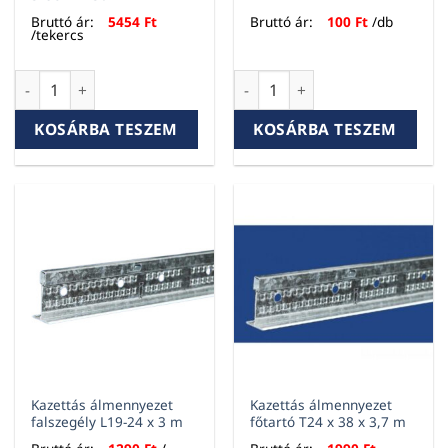
Bruttó ár:
5454
Ft
Bruttó ár:
100
Ft
/db
/tekercs
Gipszkarton rezgéscsillapító szivacs 3x95mm 30m mennyiség
Hossztoldó mennyiség
KOSÁRBA TESZEM
KOSÁRBA TESZEM
Kazettás álmennyezet
Kazettás álmennyezet
falszegély L19-24 x 3 m
főtartó T24 x 38 x 3,7 m