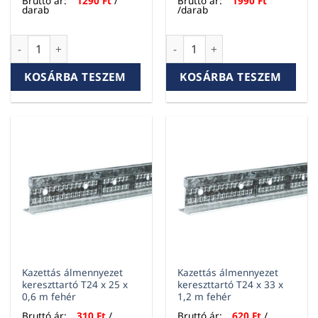
Bruttó ár:
1290
Ft
/
Bruttó ár:
1990
Ft
darab
/darab
Kazettás álmennyezet falszegély L19-24 x 3 m mennyiség
Kazettás álmennyezet főtartó
KOSÁRBA TESZEM
KOSÁRBA TESZEM
Kazettás álmennyezet
Kazettás álmennyezet
kereszttartó T24 x 25 x
kereszttartó T24 x 33 x
0,6 m fehér
1,2 m fehér
Bruttó ár:
310
Ft
/
Bruttó ár:
620
Ft
/