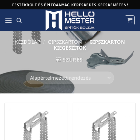
Skip
FESTÉKBOLT ÉS ÉPÍTŐANYAG KERESKEDÉS KECSKEMÉTEN!
to
content
KEZDŐLAP
/
GIPSZKARTON
/
GIPSZKARTON
KIEGÉSZÍTŐK
SZŰRÉS