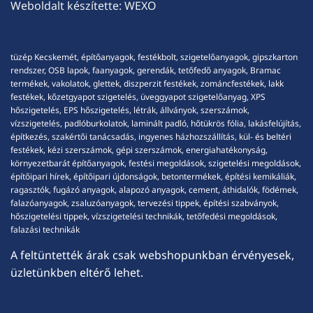
Weboldalt készítette:
WEXO
tüzép Kecskemét, építőanyagok, festékbolt, szigetelőanyagok, gipszkarton
rendszer, OSB lapok, faanyagok, gerendák, tetőfedő anyagok, Bramac
termékek, vakolatok, glettek, diszperzit festékek, zománcfestékek, lakk
festékek, kőzetgyapot szigetelés, üveggyapot szigetelőanyag, XPS
hőszigetelés, EPS hőszigetelés, létrák, állványok, szerszámok,
vízszigetelés, padlóburkolatok, laminált padló, hőtükrös fólia, lakásfelújítás,
építkezés, szakértői tanácsadás, ingyenes házhozszállítás, kül- és beltéri
festékek, kézi szerszámok, gépi szerszámok, energiahatékonyság,
környezetbarát építőanyagok, festési megoldások, szigetelési megoldások,
építőipari hírek, építőipari újdonságok, betontermékek, építési kemikáliák,
ragasztók, fugázó anyagok, alapozó anyagok, cement, áthidalók, födémek,
falazóanyagok, zsaluzóanyagok, tervezési tippek, építési szabványok,
hőszigetelési tippek, vízszigetelési technikák, tetőfedési megoldások,
falazási technikák
A feltüntették árak csak webshopunkban érvényesek,
üzletünkben eltérő lehet.