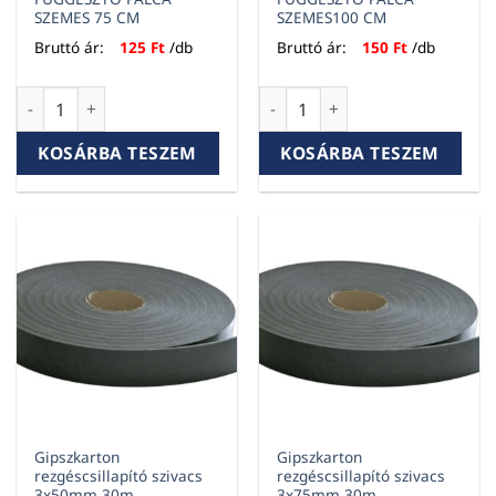
SZEMES 75 CM
SZEMES100 CM
Bruttó ár:
125
Ft
/db
Bruttó ár:
150
Ft
/db
FÜGGESZTŐ PÁLCA SZEMES 75 CM mennyiség
FÜGGESZTŐ PÁLCA SZEMES100
KOSÁRBA TESZEM
KOSÁRBA TESZEM
Gipszkarton
Gipszkarton
rezgéscsillapító szivacs
rezgéscsillapító szivacs
3x50mm 30m
3x75mm 30m