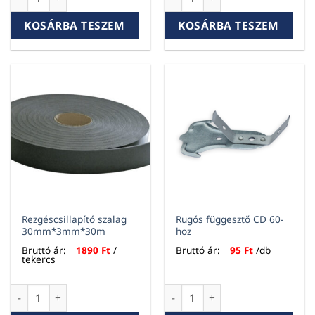
KOSÁRBA TESZEM
KOSÁRBA TESZEM
Rezgéscsillapító szalag
Rugós függesztő CD 60-
30mm*3mm*30m
hoz
Bruttó ár:
1890
Ft
/
Bruttó ár:
95
Ft
/db
tekercs
Rezgéscsillapító szalag 30mm*3mm*30m mennyiség
Rugós függesztő CD 60-hoz m