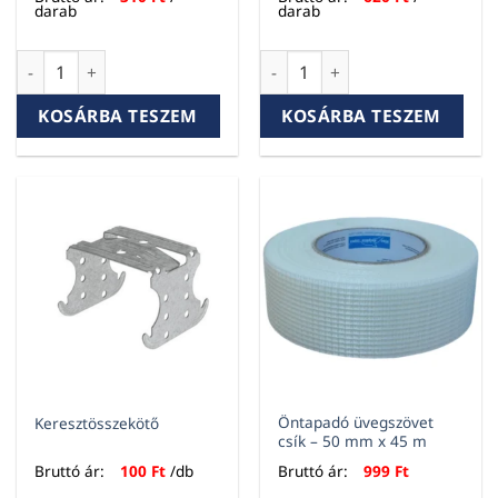
darab
darab
Kazettás álmennyezet kereszttartó T24 x 25 x 0,6 m fehér m
Kazettás álmennyezet kereszt
KOSÁRBA TESZEM
KOSÁRBA TESZEM
Öntapadó üvegszövet
Keresztösszekötő
csík – 50 mm x 45 m
Bruttó ár:
100
Ft
/db
Bruttó ár:
999
Ft