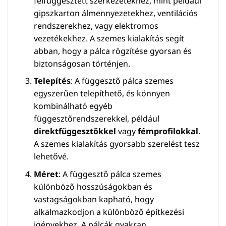
felfüggesztett szerkezetekhez, mint például
gipszkarton álmennyezetekhez, ventilációs
rendszerekhez, vagy elektromos
vezetékekhez. A szemes kialakítás segít
abban, hogy a pálca rögzítése gyorsan és
biztonságosan történjen.
Telepítés
: A függesztő pálca szemes
egyszerűen telepíthető, és könnyen
kombinálható egyéb
függesztőrendszerekkel, például
direktfüggesztőkkel
vagy
fémprofilokkal
.
A szemes kialakítás gyorsabb szerelést tesz
lehetővé.
Méret
: A függesztő pálca szemes
különböző hosszúságokban és
vastagságokban kapható, hogy
alkalmazkodjon a különböző építkezési
igényekhez. A pálcák gyakran