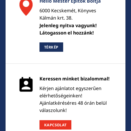
Hello Mester Építők Boltja
6000 Kecskemét, Könyves
Kálmán krt. 38.
Jelenleg nyitva vagyunk!
Látogasson el hozzánk!
TÉRKÉP
Keressen minket bizalommal!
Kérjen ajánlatot egyszerűen
elérhetőségeinken!
Ajánlatkéréséres 48 órán belül
válaszolunk!
KAPCSOLAT