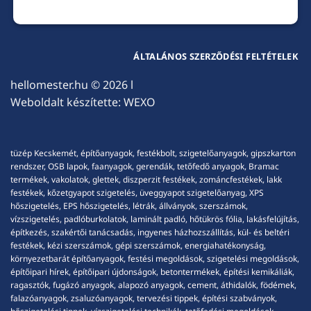
ÁLTALÁNOS SZERZŐDÉSI FELTÉTELEK
hellomester.hu
© 2026 l
Weboldalt készítette:
WEXO
tüzép Kecskemét, építőanyagok, festékbolt, szigetelőanyagok, gipszkarton
rendszer, OSB lapok, faanyagok, gerendák, tetőfedő anyagok, Bramac
termékek, vakolatok, glettek, diszperzit festékek, zománcfestékek, lakk
festékek, kőzetgyapot szigetelés, üveggyapot szigetelőanyag, XPS
hőszigetelés, EPS hőszigetelés, létrák, állványok, szerszámok,
vízszigetelés, padlóburkolatok, laminált padló, hőtükrös fólia, lakásfelújítás,
építkezés, szakértői tanácsadás, ingyenes házhozszállítás, kül- és beltéri
festékek, kézi szerszámok, gépi szerszámok, energiahatékonyság,
környezetbarát építőanyagok, festési megoldások, szigetelési megoldások,
építőipari hírek, építőipari újdonságok, betontermékek, építési kemikáliák,
ragasztók, fugázó anyagok, alapozó anyagok, cement, áthidalók, födémek,
falazóanyagok, zsaluzóanyagok, tervezési tippek, építési szabványok,