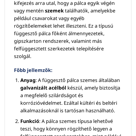
kifejezés arra utal, hogy a pálca egyik végén
vagy mentén
szemek
találhatók, amelyekbe
például csavarokat vagy egyéb
rögzítőelemeket lehet illeszteni. Ez a típusú
függesztő pálca főként álmennyezetek,
gipszkarton rendszerek, valamint más
felfüggesztett szerkezetek telepítésére
szolgál.
Főbb jellemzők:
Anyag
: A függesztő pálca szemes általában
galvanizált acélból
készül, amely biztosítja
a megfelelő szilárdságot és
korrózióvédelmet. Ezáltal kültéri és beltéri
alkalmazásoknál is tartósan használható.
Funkció
: A pálca szemes típusa lehetővé
teszi, hogy könnyen rögzíthető legyen a