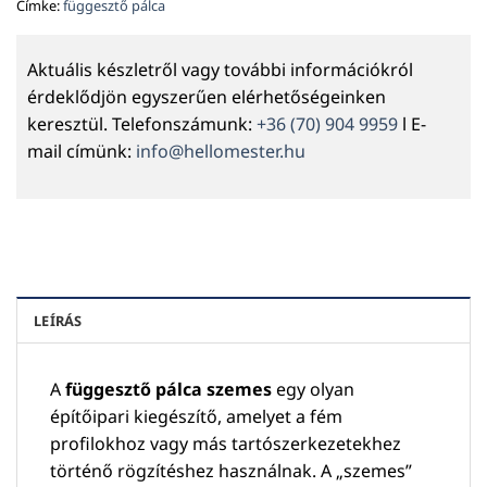
Címke:
függesztő pálca
Aktuális készletről vagy további információkról
érdeklődjön egyszerűen elérhetőségeinken
keresztül. Telefonszámunk:
+36 (70) 904 9959
l E-
mail címünk:
info@hellomester.hu
LEÍRÁS
A
függesztő pálca szemes
egy olyan
építőipari kiegészítő, amelyet a fém
profilokhoz vagy más tartószerkezetekhez
történő rögzítéshez használnak. A „szemes”