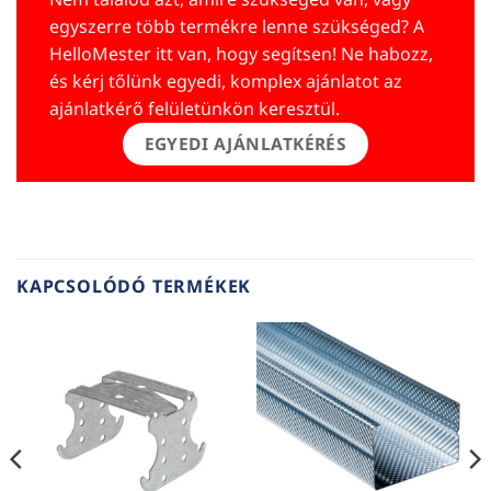
egyszerre több termékre lenne szükséged? A
HelloMester itt van, hogy segítsen! Ne habozz,
és kérj tőlünk egyedi, komplex ajánlatot az
ajánlatkérő felületünkön keresztül.
EGYEDI AJÁNLATKÉRÉS
KAPCSOLÓDÓ TERMÉKEK