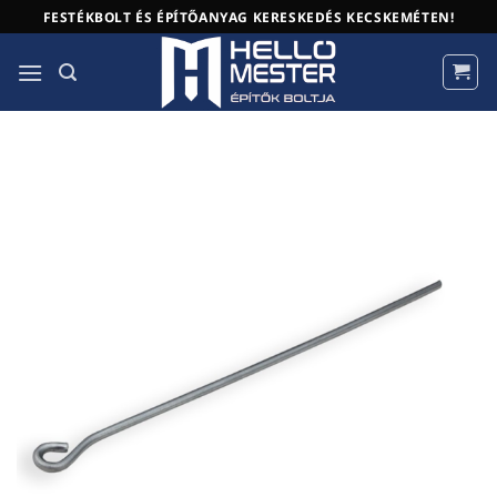
Skip
FESTÉKBOLT ÉS ÉPÍTŐANYAG KERESKEDÉS KECSKEMÉTEN!
to
content