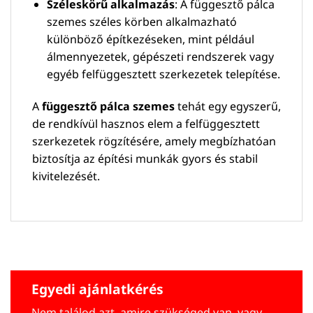
Széleskörű alkalmazás
: A függesztő pálca
szemes széles körben alkalmazható
különböző építkezéseken, mint például
álmennyezetek, gépészeti rendszerek vagy
egyéb felfüggesztett szerkezetek telepítése.
A
függesztő pálca szemes
tehát egy egyszerű,
de rendkívül hasznos elem a felfüggesztett
szerkezetek rögzítésére, amely megbízhatóan
biztosítja az építési munkák gyors és stabil
kivitelezését.
Egyedi ajánlatkérés
Nem találod azt, amire szükséged van, vagy