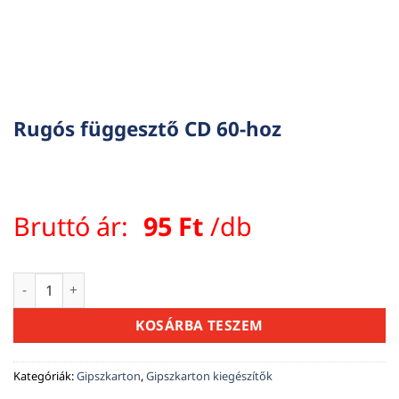
Rugós függesztő CD 60-hoz
Bruttó ár:
95
Ft
/db
Rugós függesztő CD 60-hoz mennyiség
KOSÁRBA TESZEM
Kategóriák:
Gipszkarton
,
Gipszkarton kiegészítők