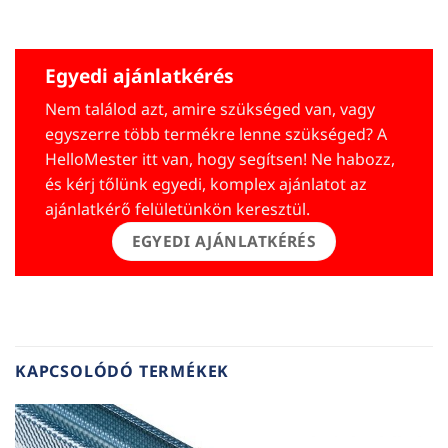
Egyedi ajánlatkérés
Nem találod azt, amire szükséged van, vagy
egyszerre több termékre lenne szükséged? A
HelloMester itt van, hogy segítsen! Ne habozz,
és kérj tőlünk egyedi, komplex ajánlatot az
ajánlatkérő felületünkön keresztül.
EGYEDI AJÁNLATKÉRÉS
KAPCSOLÓDÓ TERMÉKEK