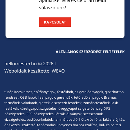
Ajánlatkéréséres 48 órán belül
válaszolunk!
KAPCSOLAT
ÁLTALÁNOS SZERZŐDÉSI FELTÉTELEK
hellomester.hu
© 2026 l
Weboldalt készítette:
WEXO
tüzép Kecskemét, építőanyagok, festékbolt, szigetelőanyagok, gipszkarton
rendszer, OSB lapok, faanyagok, gerendák, tetőfedő anyagok, Bramac
termékek, vakolatok, glettek, diszperzit festékek, zománcfestékek, lakk
festékek, kőzetgyapot szigetelés, üveggyapot szigetelőanyag, XPS
hőszigetelés, EPS hőszigetelés, létrák, állványok, szerszámok,
vízszigetelés, padlóburkolatok, laminált padló, hőtükrös fólia, lakásfelújítás,
építkezés, szakértői tanácsadás, ingyenes házhozszállítás, kül- és beltéri