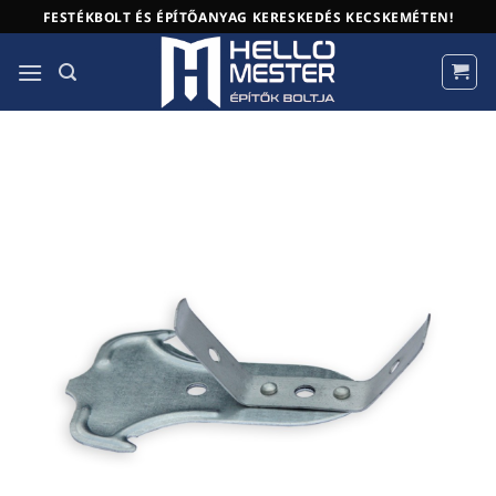
Skip
FESTÉKBOLT ÉS ÉPÍTŐANYAG KERESKEDÉS KECSKEMÉTEN!
to
content