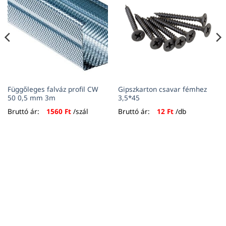
Függőleges falváz profil CW
Gipszkarton csavar fémhez
50 0,5 mm 3m
3,5*45
Bruttó ár:
1560
Ft
/szál
Bruttó ár:
12
Ft
/db