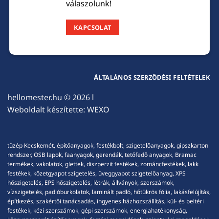
válaszolunk!
KAPCSOLAT
ÁLTALÁNOS SZERZŐDÉSI FELTÉTELEK
hellomester.hu
© 2026 l
Weboldalt készítette:
WEXO
tüzép Kecskemét, építőanyagok, festékbolt, szigetelőanyagok, gipszkarton
rendszer, OSB lapok, faanyagok, gerendák, tetőfedő anyagok, Bramac
termékek, vakolatok, glettek, diszperzit festékek, zománcfestékek, lakk
festékek, kőzetgyapot szigetelés, üveggyapot szigetelőanyag, XPS
hőszigetelés, EPS hőszigetelés, létrák, állványok, szerszámok,
vízszigetelés, padlóburkolatok, laminált padló, hőtükrös fólia, lakásfelújítás,
építkezés, szakértői tanácsadás, ingyenes házhozszállítás, kül- és beltéri
festékek, kézi szerszámok, gépi szerszámok, energiahatékonyság,