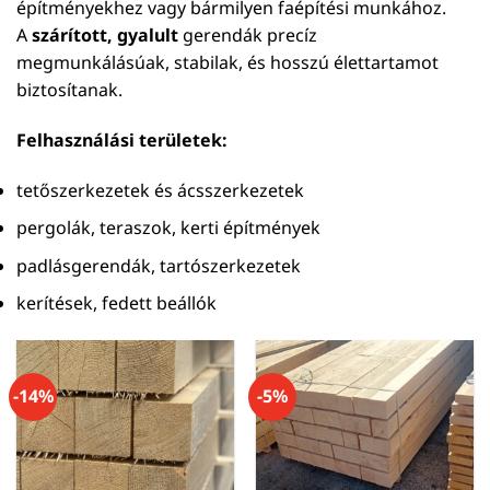
építményekhez vagy bármilyen faépítési munkához.
A
szárított, gyalult
gerendák precíz
megmunkálásúak, stabilak, és hosszú élettartamot
biztosítanak.
Felhasználási területek:
tetőszerkezetek és ácsszerkezetek
pergolák, teraszok, kerti építmények
padlásgerendák, tartószerkezetek
kerítések, fedett beállók
-14%
-5%