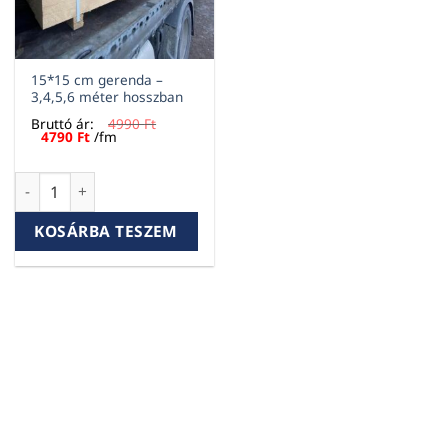
15*15 cm gerenda –
3,4,5,6 méter hosszban
Bruttó ár:
4990
Ft
Original
Current
4790
Ft
/fm
price
price
was:
is:
4990 Ft.
4790 Ft.
15*15 cm gerenda - 3,4,5,6 méter hosszban mennyiség
KOSÁRBA TESZEM