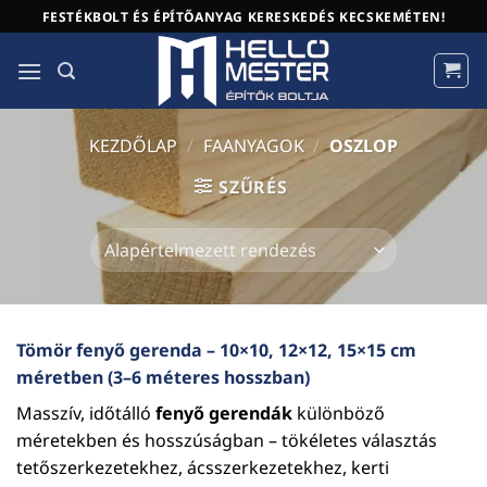
Skip
FESTÉKBOLT ÉS ÉPÍTŐANYAG KERESKEDÉS KECSKEMÉTEN!
to
content
KEZDŐLAP
/
FAANYAGOK
/
OSZLOP
SZŰRÉS
Tömör fenyő gerenda – 10×10, 12×12, 15×15 cm
méretben (3–6 méteres hosszban)
Masszív, időtálló
fenyő gerendák
különböző
méretekben és hosszúságban – tökéletes választás
tetőszerkezetekhez, ácsszerkezetekhez, kerti