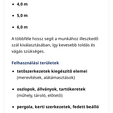
4,0 m
5,0 m
6,0 m
A többféle hossz segít a munkához illeszkedő
szál kiválasztásában, így kevesebb toldás és
vágás szükséges.
Felhasználási területek
tetőszerkezetek kiegészítő elemei
(merevítések, alátámasztások)
oszlopok, állványok, tartókeretek
(műhely, tároló, előtető)
pergola, kerti szerkezetek, fedett beálló