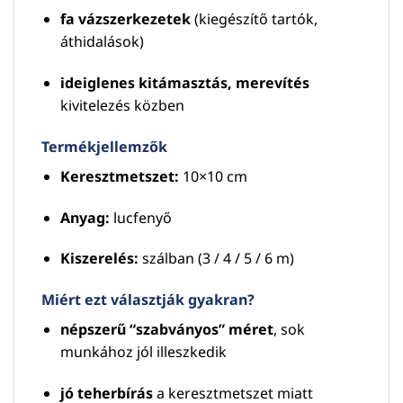
fa vázszerkezetek
(kiegészítő tartók,
áthidalások)
ideiglenes kitámasztás, merevítés
kivitelezés közben
Termékjellemzők
Keresztmetszet:
10×10 cm
Anyag:
lucfenyő
Kiszerelés:
szálban (3 / 4 / 5 / 6 m)
Miért ezt választják gyakran?
népszerű “szabványos” méret
, sok
munkához jól illeszkedik
jó teherbírás
a keresztmetszet miatt