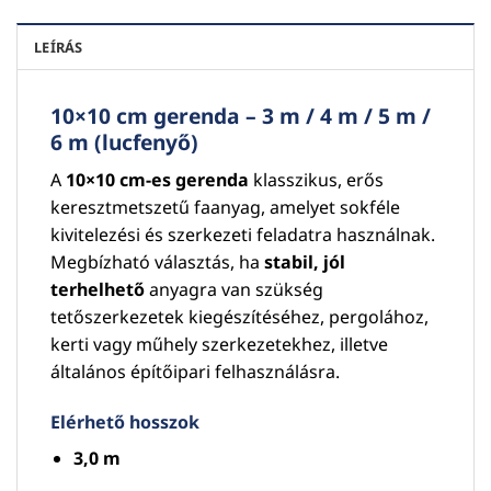
LEÍRÁS
10×10 cm gerenda – 3 m / 4 m / 5 m /
6 m (lucfenyő)
A
10×10 cm-es gerenda
klasszikus, erős
keresztmetszetű faanyag, amelyet sokféle
kivitelezési és szerkezeti feladatra használnak.
Megbízható választás, ha
stabil, jól
terhelhető
anyagra van szükség
tetőszerkezetek kiegészítéséhez, pergolához,
kerti vagy műhely szerkezetekhez, illetve
általános építőipari felhasználásra.
Elérhető hosszok
3,0 m