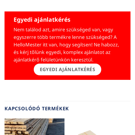
Egyedi ajánlatkérés
Nem találod azt, amire szükséged van, vagy
egyszerre több termékre lenne szükséged? A
HelloMester itt van, hogy segítsen! Ne habozz,
és kérj tőlünk egyedi, komplex ajánlatot az
ajánlatkérő felületünkön keresztül.
EGYEDI AJÁNLATKÉRÉS
KAPCSOLÓDÓ TERMÉKEK