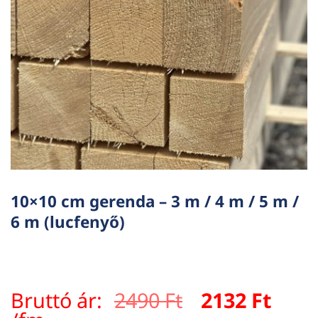
10×10 cm gerenda – 3 m / 4 m / 5 m /
6 m (lucfenyő)
Original
Curr
Bruttó ár:
2490
Ft
2132
Ft