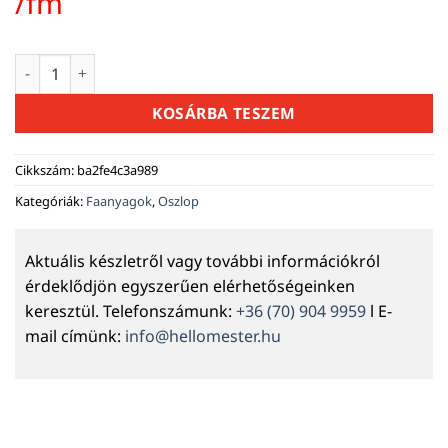
price
pric
/fm
was:
is:
2490 Ft.
2132 
10×10 cm gerenda – 3 m / 4 m / 5 m / 6 m (lucfenyő) mennyis
KOSÁRBA TESZEM
Cikkszám:
ba2fe4c3a989
Kategóriák:
Faanyagok
,
Oszlop
Aktuális készletről vagy további információkról
érdeklődjön egyszerűen elérhetőségeinken
keresztül. Telefonszámunk:
+36 (70) 904 9959
l E-
mail címünk:
info@hellomester.hu