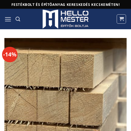
Skip
FESTÉKBOLT ÉS ÉPÍTŐANYAG KERESKEDÉS KECSKEMÉTEN!
to
content
-14%