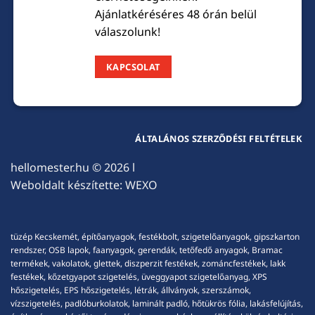
Ajánlatkéréséres 48 órán belül
válaszolunk!
KAPCSOLAT
ÁLTALÁNOS SZERZŐDÉSI FELTÉTELEK
hellomester.hu
© 2026 l
Weboldalt készítette:
WEXO
tüzép Kecskemét, építőanyagok, festékbolt, szigetelőanyagok, gipszkarton
rendszer, OSB lapok, faanyagok, gerendák, tetőfedő anyagok, Bramac
termékek, vakolatok, glettek, diszperzit festékek, zománcfestékek, lakk
festékek, kőzetgyapot szigetelés, üveggyapot szigetelőanyag, XPS
hőszigetelés, EPS hőszigetelés, létrák, állványok, szerszámok,
vízszigetelés, padlóburkolatok, laminált padló, hőtükrös fólia, lakásfelújítás,