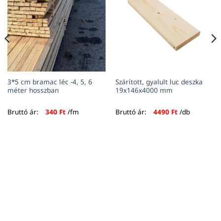
3*5 cm bramac léc -4, 5, 6
Szárított, gyalult luc deszka
méter hosszban
19x146x4000 mm
Bruttó ár:
340
Ft
/fm
Bruttó ár:
4490
Ft
/db