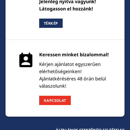
Jelenleg nyitva vagyunk!
Látogasson el hozzánk!
TÉRKÉP
Keressen minket bizalommal!
Kérjen ajánlatot egyszerűen
elérhetőségeinken!
Ajánlatkéréséres 48 órán belül
válaszolunk!
KAPCSOLAT
ÁLTALÁNOS SZERZŐDÉSI FELTÉTELEK