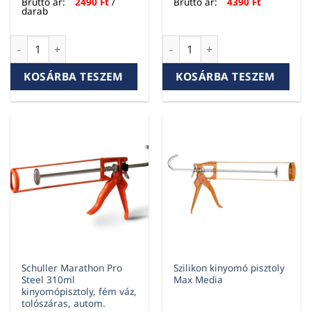
Bruttó ár:
2490
Ft
/
Bruttó ár:
4390
Ft
darab
SCHULLER KINYOMÓPISZTOLY FOGASLÉCES 310 ML MARATHO
SCHULLER KINYOMÓPISZTOLY
KOSÁRBA TESZEM
KOSÁRBA TESZEM
Schuller Marathon Pro
Szilikon kinyomó pisztoly
Steel 310ml
Max Media
kinyomópisztoly, fém váz,
tolószáras, autom.