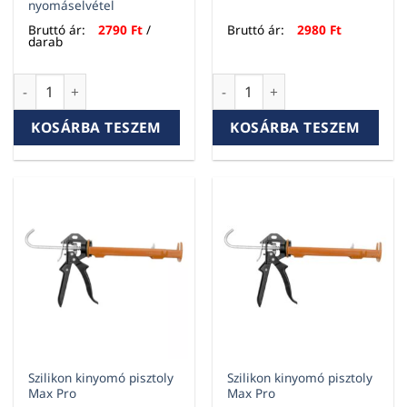
nyomáselvétel
Bruttó ár:
2790
Ft
/
Bruttó ár:
2980
Ft
darab
Schuller Marathon Pro Steel 310ml kinyomópisztoly, fém váz
Szilikon kinyomó pisztoly Ma
KOSÁRBA TESZEM
KOSÁRBA TESZEM
Szilikon kinyomó pisztoly
Szilikon kinyomó pisztoly
Max Pro
Max Pro