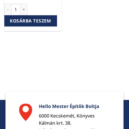
Szilikon kinyomó pisztoly Max Standard mennyiség
KOSÁRBA TESZEM
Hello Mester Építők Boltja
6000 Kecskemét, Könyves
Kálmán krt. 38.