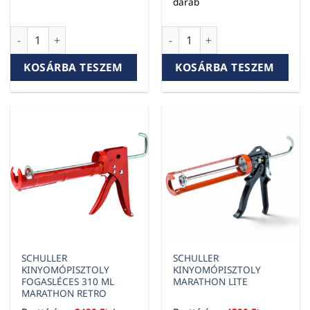
darab
Kinyomó pisztoly mennyiség
Marathon Lite – Könnyű és Ta
KOSÁRBA TESZEM
KOSÁRBA TESZEM
SCHULLER
SCHULLER
KINYOMÓPISZTOLY
KINYOMÓPISZTOLY
FOGASLÉCES 310 ML
MARATHON LITE
MARATHON RETRO