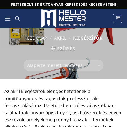
Skip
FESTÉKBOLT ÉS ÉPÍTŐANYAG KERESKEDÉS KECSKEMÉTEN!
to
content
KEZDŐLAP
/
AKRIL
/
KIEGÉSZÍTŐK
SZŰRÉS
Az akril kiegészítők elengedhetetlenek a
tömítőanyagok és ragasztók professzionális
felhasználásához. Üzletünkben széles választékban
találhatóak kinyomópisztolyok, tisztítószerek és egyéb
eszközök, amelyek megkönnyítik az akril termékek
alkalmazását. Ezek az eszközök nemcsak precíz és