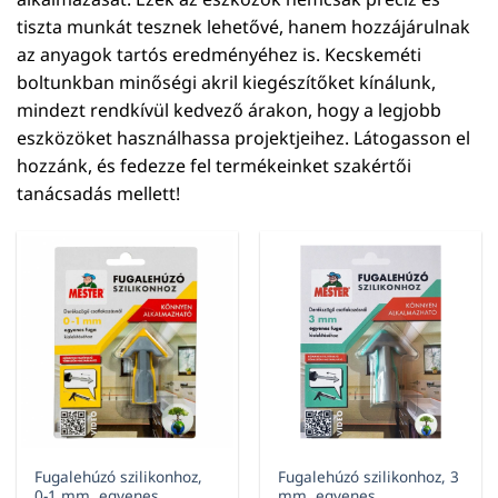
tiszta munkát tesznek lehetővé, hanem hozzájárulnak
az anyagok tartós eredményéhez is. Kecskeméti
boltunkban minőségi akril kiegészítőket kínálunk,
mindezt rendkívül kedvező árakon, hogy a legjobb
eszközöket használhassa projektjeihez. Látogasson el
hozzánk, és fedezze fel termékeinket szakértői
tanácsadás mellett!
Fugalehúzó szilikonhoz,
Fugalehúzó szilikonhoz, 3
0-1 mm, egyenes
mm, egyenes