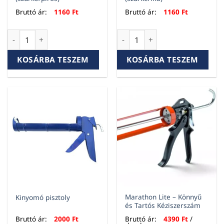
Bruttó ár:
1160
Ft
Bruttó ár:
1160
Ft
Fugalehúzó szilikonhoz, 5 mm, egyenes (szürke/piros) menny
Fugalehúzó szilikonhoz, 8 mm,
KOSÁRBA TESZEM
KOSÁRBA TESZEM
Marathon Lite – Könnyű
Kinyomó pisztoly
és Tartós Kéziszerszám
Bruttó ár:
2000
Ft
Bruttó ár:
4390
Ft
/