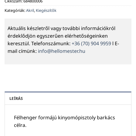
Cikkszám:
684800006
Kategóriák:
Akril
,
Kiegészítők
Aktuális készletről vagy további információkról
érdeklődjön egyszerűen elérhetőségeinken
keresztül. Telefonszámunk:
+36 (70) 904 9959
l E-
mail címünk:
info@hellomester.hu
LEÍRÁS
Félhenger formájú kinyomópisztoly barkács
célra.