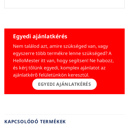
Egyedi ajánlatkérés
Nem találod azt, amire szükséged van, vagy
egyszerre több termékre lenne szükséged? A
HelloMester itt van, hogy segítsen! Ne habozz,
és kérj tőlünk egyedi, komplex ajánlatot az
ajánlatkérő felületünkön keresztül.
EGYEDI AJÁNLATKÉRÉS
KAPCSOLÓDÓ TERMÉKEK