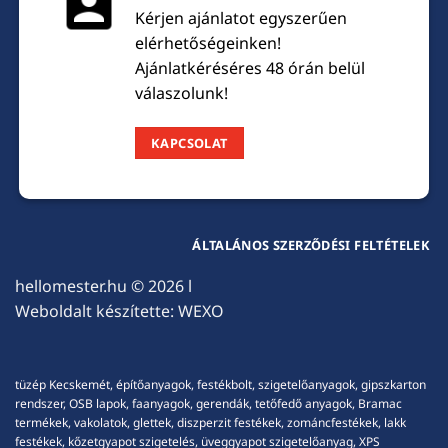
Kérjen ajánlatot egyszerűen
elérhetőségeinken!
Ajánlatkéréséres 48 órán belül
válaszolunk!
KAPCSOLAT
ÁLTALÁNOS SZERZŐDÉSI FELTÉTELEK
hellomester.hu
© 2026 l
Weboldalt készítette:
WEXO
tüzép Kecskemét, építőanyagok, festékbolt, szigetelőanyagok, gipszkarton
rendszer, OSB lapok, faanyagok, gerendák, tetőfedő anyagok, Bramac
termékek, vakolatok, glettek, diszperzit festékek, zománcfestékek, lakk
festékek, kőzetgyapot szigetelés, üveggyapot szigetelőanyag, XPS