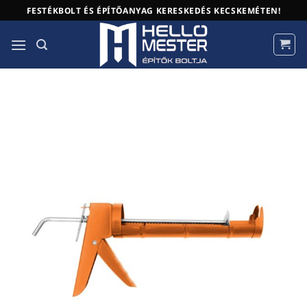
Skip
FESTÉKBOLT ÉS ÉPÍTŐANYAG KERESKEDÉS KECSKEMÉTEN!
to
content