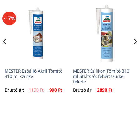
-17%
MESTER Esőálló Akril Tömítő
MESTER Szilikon Tömítő 310
310 ml szürke
ml átlátszó; fehér;szürke;
fekete
Original
Current
Bruttó ár:
1190
Ft
990
Ft
Bruttó ár:
2890
Ft
price
price
was:
is:
1190 Ft.
990 Ft.