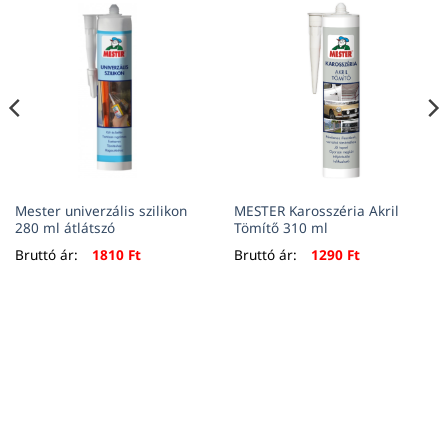
Mester univerzális szilikon
MESTER Karosszéria Akril
280 ml átlátszó
Tömítő 310 ml
rrent
Bruttó ár:
1810
Ft
Bruttó ár:
1290
Ft
ce
 Ft.