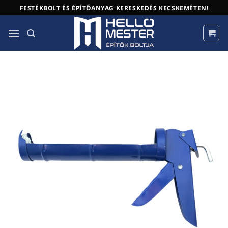
Skip
FESTÉKBOLT ÉS ÉPÍTŐANYAG KERESKEDÉS KECSKEMÉTEN!
to
content