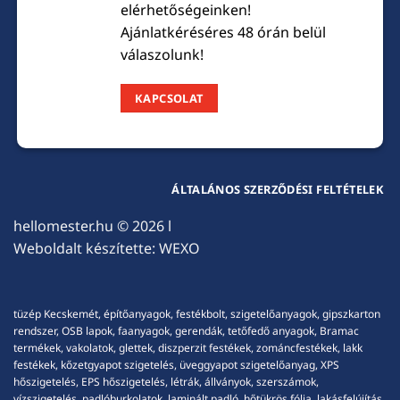
elérhetőségeinken!
Ajánlatkéréséres 48 órán belül
válaszolunk!
KAPCSOLAT
ÁLTALÁNOS SZERZŐDÉSI FELTÉTELEK
hellomester.hu
© 2026 l
Weboldalt készítette:
WEXO
tüzép Kecskemét, építőanyagok, festékbolt, szigetelőanyagok, gipszkarton
rendszer, OSB lapok, faanyagok, gerendák, tetőfedő anyagok, Bramac
termékek, vakolatok, glettek, diszperzit festékek, zománcfestékek, lakk
festékek, kőzetgyapot szigetelés, üveggyapot szigetelőanyag, XPS
hőszigetelés, EPS hőszigetelés, létrák, állványok, szerszámok,
vízszigetelés, padlóburkolatok, laminált padló, hőtükrös fólia, lakásfelújítás,