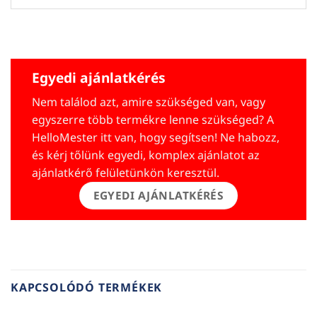
Egyedi ajánlatkérés
Nem találod azt, amire szükséged van, vagy
egyszerre több termékre lenne szükséged? A
HelloMester itt van, hogy segítsen! Ne habozz,
és kérj tőlünk egyedi, komplex ajánlatot az
ajánlatkérő felületünkön keresztül.
EGYEDI AJÁNLATKÉRÉS
KAPCSOLÓDÓ TERMÉKEK