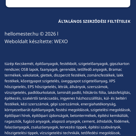
ÁLTALÁNOS SZERZŐDÉSI FELTÉTELEK
hellomester.hu
© 2026 l
Weboldalt készítette:
WEXO
tüzép Kecskemét, építőanyagok, festékbolt, szigetelőanyagok, gipszkarton
rendszer, OSB lapok, faanyagok, gerendák, tetőfedő anyagok, Bramac
termékek, vakolatok, glettek, diszperzit festékek, zománcfestékek, lakk
festékek, kőzetgyapot szigetelés, üveggyapot szigetelőanyag, XPS
hőszigetelés, EPS hőszigetelés, létrák, állványok, szerszámok,
vízszigetelés, padlóburkolatok, laminált padló, hőtükrös fólia, lakásfelújítás,
építkezés, szakértői tanácsadás, ingyenes házhozszállítás, kül- és beltéri
festékek, kézi szerszámok, gépi szerszámok, energiahatékonyság,
környezetbarát építőanyagok, festési megoldások, szigetelési megoldások,
építőipari hírek, építőipari újdonságok, betontermékek, építési kemikáliák,
ragasztók, fugázó anyagok, alapozó anyagok, cement, áthidalók, födémek,
falazóanyagok, zsaluzóanyagok, tervezési tippek, építési szabványok,
hőszigetelési tippek, vízszigetelési technikák, tetőfedési megoldások,