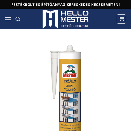
Skip
FESTÉKBOLT ÉS ÉPÍTŐANYAG KERESKEDÉS KECSKEMÉTEN!
to
content