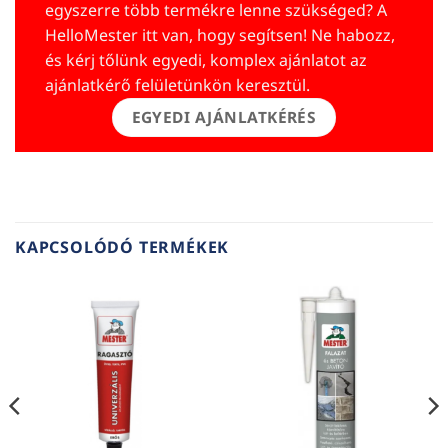
egyszerre több termékre lenne szükséged? A
HelloMester itt van, hogy segítsen! Ne habozz,
és kérj tőlünk egyedi, komplex ajánlatot az
ajánlatkérő felületünkön keresztül.
EGYEDI AJÁNLATKÉRÉS
KAPCSOLÓDÓ TERMÉKEK