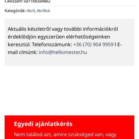
Cikkszám:
0a11b83a48e2
Kategóriák:
Akril
,
Akrillok
Aktuális készletről vagy további információkról
érdeklődjön egyszerűen elérhetőségeinken
keresztül. Telefonszámunk:
+36 (70) 904 9959
l E-
mail címünk:
info@hellomester.hu
Egyedi ajánlatkérés
Nem találod azt, amire szükséged van, vagy