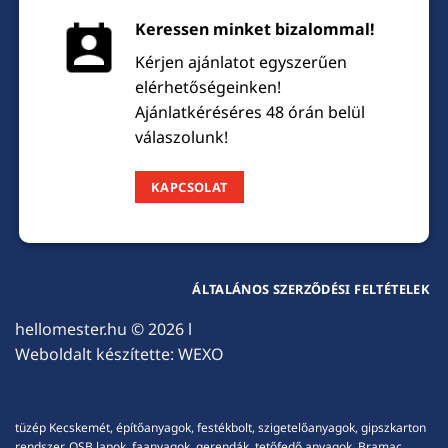
Keressen minket bizalommal!
Kérjen ajánlatot egyszerűen
elérhetőségeinken!
Ajánlatkéréséres 48 órán belül
válaszolunk!
KAPCSOLAT
ÁLTALÁNOS SZERZŐDÉSI FELTÉTELEK
hellomester.hu
© 2026 l
Weboldalt készítette:
WEXO
tüzép Kecskemét, építőanyagok, festékbolt, szigetelőanyagok, gipszkarton
rendszer, OSB lapok, faanyagok, gerendák, tetőfedő anyagok, Bramac