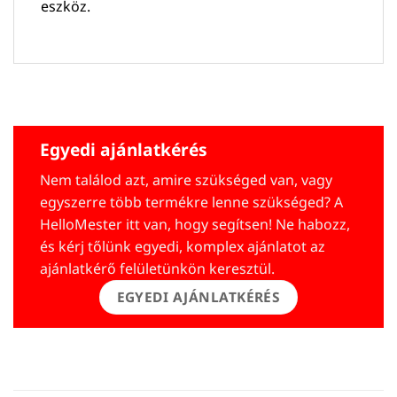
eszköz.
Egyedi ajánlatkérés
Nem találod azt, amire szükséged van, vagy
egyszerre több termékre lenne szükséged? A
HelloMester itt van, hogy segítsen! Ne habozz,
és kérj tőlünk egyedi, komplex ajánlatot az
ajánlatkérő felületünkön keresztül.
EGYEDI AJÁNLATKÉRÉS