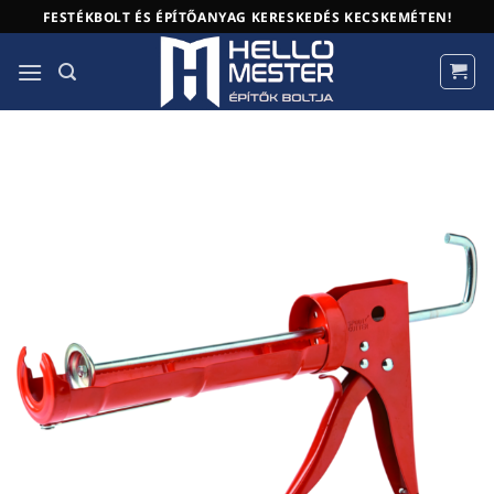
Skip
FESTÉKBOLT ÉS ÉPÍTŐANYAG KERESKEDÉS KECSKEMÉTEN!
to
content