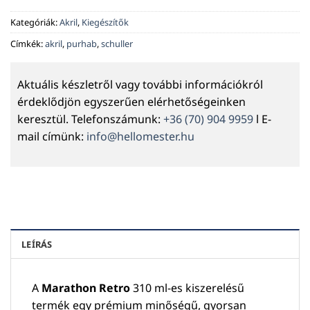
Kategóriák:
Akril
,
Kiegészítők
Címkék:
akril
,
purhab
,
schuller
Aktuális készletről vagy további információkról
érdeklődjön egyszerűen elérhetőségeinken
keresztül. Telefonszámunk:
+36 (70) 904 9959
l E-
mail címünk:
info@hellomester.hu
LEÍRÁS
A
Marathon Retro
310 ml-es kiszerelésű
termék egy prémium minőségű, gyorsan