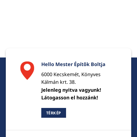
Hello Mester Építők Boltja
6000 Kecskemét, Könyves
Kálmán krt. 38.
Jelenleg nyitva vagyunk!
Látogasson el hozzánk!
TÉRKÉP