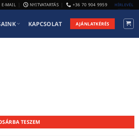
E-MAIL
NYITVATARTÁS
+36 70 904 9959
HÍRLEVÉL
SAINK
KAPCSOLAT
AJÁNLATKÉRÉS
OSÁRBA TESZEM