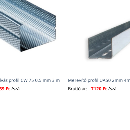
lváz profil CW 75 0,5 mm 3 m
Merevítő profil UA50 2mm 4
839
Ft
/szál
Bruttó ár:
7120
Ft
/szál