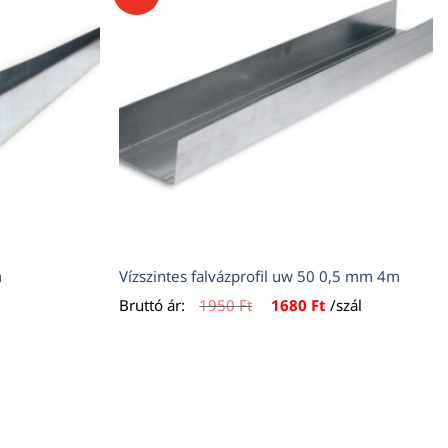
m
Vízszintes falvázprofil uw 50 0,5 mm 4m
Original
Current
Bruttó ár:
1950
Ft
1680
Ft
/szál
price
price
was:
is:
1950 Ft.
1680 Ft.