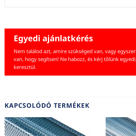
Egyedi ajánlatkérés
Nem találod azt, amire szükséged van, vagy egyszer
van, hogy segítsen! Ne habozz, és kérj tőlünk egyedi
keresztül.
KAPCSOLÓDÓ TERMÉKEK