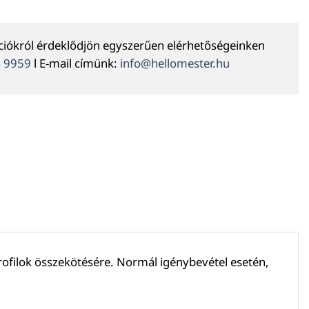
ációkról érdeklődjön egyszerűen elérhetőségeinken
4 9959
l E-mail címünk:
info@hellomester.hu
profilok összekötésére. Normál igénybevétel esetén,