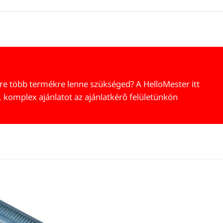
re több termékre lenne szükséged? A HelloMester itt
, komplex ajánlatot az ajánlatkérő felületünkön