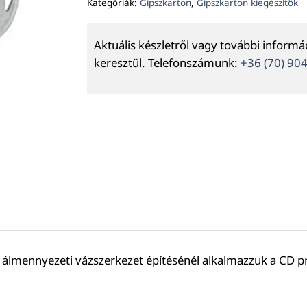
Kategóriák:
Gipszkarton
,
Gipszkarton kiegészítők
Aktuális készletről vagy további inform
keresztül. Telefonszámunk:
+36 (70) 90
ett álmennyezeti vázszerkezet építésénél alkalmazzuk a CD 