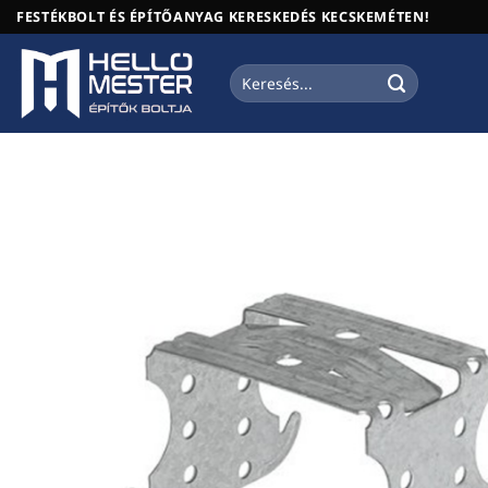
Skip
FESTÉKBOLT ÉS ÉPÍTŐANYAG KERESKEDÉS KECSKEMÉTEN!
to
content
Keresés
a
következőre: