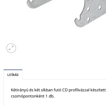
LEÍRÁS
Kétirányú és két síkban futó CD profilvázzal készít
csomópontonként 1 db.