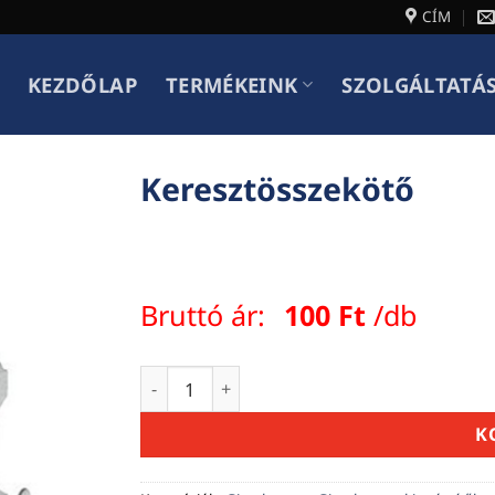
CÍM
KEZDŐLAP
TERMÉKEINK
SZOLGÁLTATÁ
Keresztösszekötő
Bruttó ár:
100
Ft
/db
Keresztösszekötő mennyiség
K