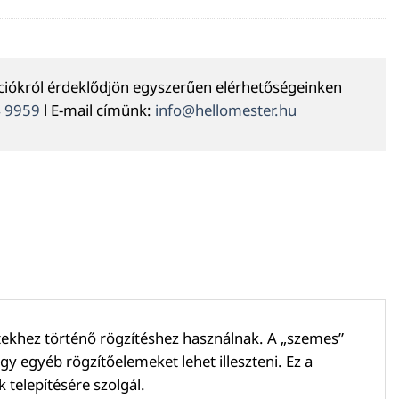
ációkról érdeklődjön egyszerűen elérhetőségeinken
4 9959
l E-mail címünk:
info@hellomester.hu
tekhez történő rögzítéshez használnak. A „szemes”
y egyéb rögzítőelemeket lehet illeszteni. Ez a
telepítésére szolgál.