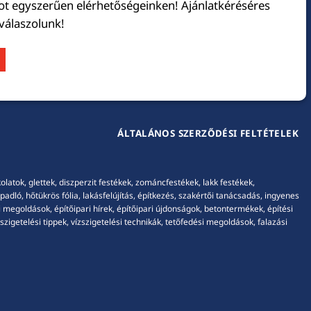
tot egyszerűen elérhetőségeinken! Ajánlatkéréséres
 válaszolunk!
ÁLTALÁNOS SZERZŐDÉSI FELTÉTELEK
tok, glettek, diszperzit festékek, zománcfestékek, lakk festékek,
adló, hőtükrös fólia, lakásfelújítás, építkezés, szakértői tanácsadás, ingyenes
 megoldások, építőipari hírek, építőipari újdonságok, betontermékek, építési
igetelési tippek, vízszigetelési technikák, tetőfedési megoldások, falazási