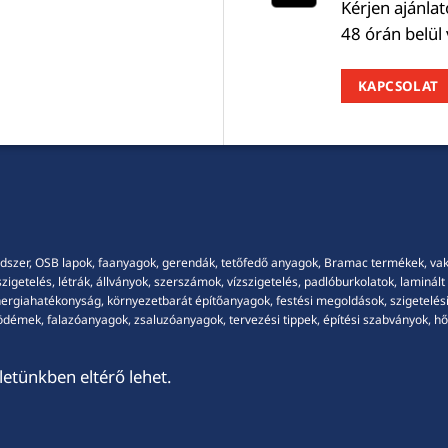
Kérjen ajánla
48 órán belül
KAPCSOLAT
dszer, OSB lapok, faanyagok, gerendák, tetőfedő anyagok, Bramac termékek, vakola
getelés, létrák, állványok, szerszámok, vízszigetelés, padlóburkolatok, laminált p
energiahatékonyság, környezetbarát építőanyagok, festési megoldások, szigetelési
démek, falazóanyagok, zsaluzóanyagok, tervezési tippek, építési szabványok, hősz
etünkben eltérő lehet.