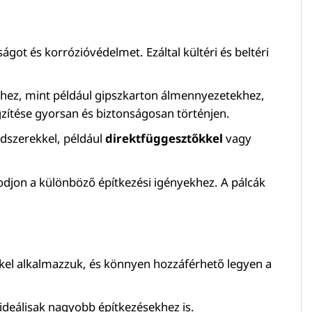
ságot és korrózióvédelmet. Ezáltal kültéri és beltéri
ekhez, mint például gipszkarton álmennyezetekhez,
gzítése gyorsan és biztonságosan történjen.
dszerekkel, például
direktfüggesztőkkel
vagy
jon a különböző építkezési igényekhez. A pálcák
kkel alkalmazzuk, és könnyen hozzáférhető legyen a
ideálisak nagyobb építkezésekhez is.