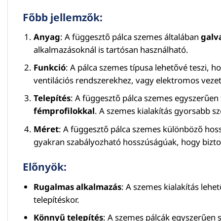
Főbb jellemzők:
Anyag
: A függesztő pálca szemes általában
galva
alkalmazásoknál is tartósan használható.
Funkció
: A pálca szemes típusa lehetővé teszi, 
ventilációs rendszerekhez, vagy elektromos vezet
Telepítés
: A függesztő pálca szemes egyszerűen
fémprofilokkal
. A szemes kialakítás gyorsabb sz
Méret
: A függesztő pálca szemes különböző hos
gyakran szabályozható hosszúságúak, hogy bizto
Előnyök:
Rugalmas alkalmazás
: A szemes kialakítás leh
telepítéskor.
Könnyű telepítés
: A szemes pálcák egyszerűen s