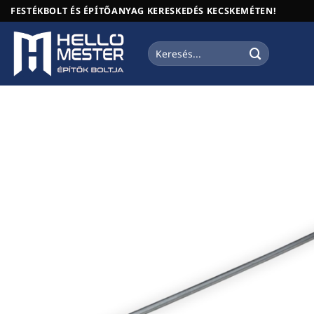
Skip
FESTÉKBOLT ÉS ÉPÍTŐANYAG KERESKEDÉS KECSKEMÉTEN!
to
content
Keresés
a
következőre: