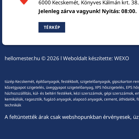
6000 Kecskemét, Könyves Kálmán krt. 38.
Jelenleg zárva vagyunk! Nyitás: 08:00.
TÉRKÉP
hellomester.hu
© 2026 l Weboldalt készítette:
WEXO
tüzép Kecskemét, építőanyagok, festékbolt, szigetelőanyagok, gipszkarton ren
kőzetgyapot szigetelés, üveggyapot szigetelőanyag, XPS hőszigetelés, EPS hőszi
házhozszállítás, kül- és beltéri festékek, kézi szerszámok, gépi szerszámok, 
kemikáliák, ragasztók, fugázó anyagok, alapozó anyagok, cement, áthidalók, fö
technikák
A feltüntették árak csak webshopunkban érvényesek, üzl