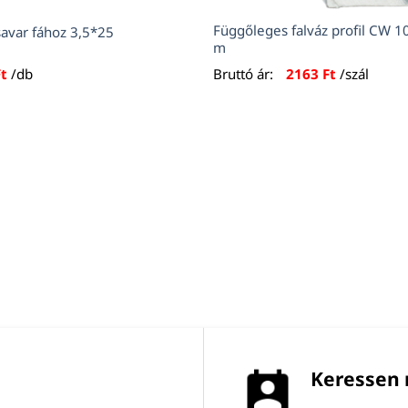
Függőleges falváz profil CW 
savar fához 3,5*25
m
Ft
/db
Bruttó ár:
2163
Ft
/szál
Keressen 