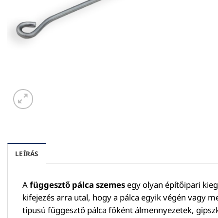
LEÍRÁS
A
függesztő pálca szemes
egy olyan építőipari kie
kifejezés arra utal, hogy a pálca egyik végén vagy 
típusú függesztő pálca főként álmennyezetek, gipszk