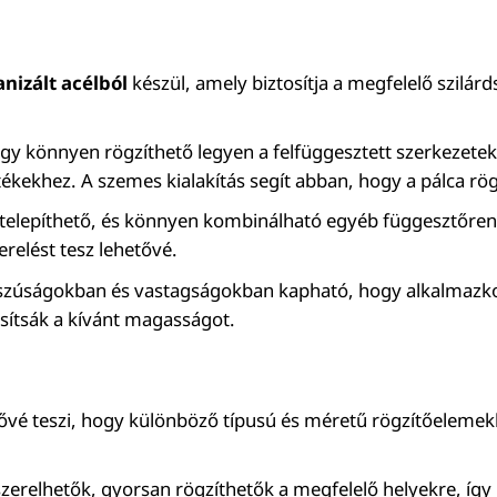
nizált acélból
készül, amely biztosítja a megfelelő szilárd
hogy könnyen rögzíthető legyen a felfüggesztett szerkezet
ékekhez. A szemes kialakítás segít abban, hogy a pálca rö
 telepíthető, és könnyen kombinálható egyéb függesztőren
erelést tesz lehetővé.
szúságokban és vastagságokban kapható, hogy alkalmazkod
sítsák a kívánt magasságot.
etővé teszi, hogy különböző típusú és méretű rögzítőeleme
zerelhetők, gyorsan rögzíthetők a megfelelő helyekre, így 