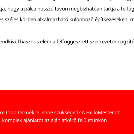
sítja, hogy a pálca hosszú távon megbízhatóan tartja a felfü
es széles körben alkalmazható különböző építkezéseken, m
endkívül hasznos elem a felfüggesztett szerkezetek rögzíté
re több termékre lenne szükséged? A HelloMester itt
, komplex ajánlatot az ajánlatkérő felületünkön