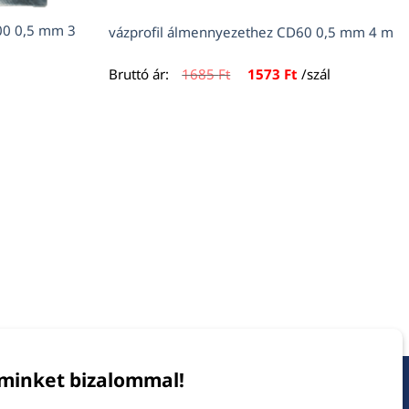
100 0,5 mm 3
vázprofil álmennyezethez CD60 0,5 mm 4 m
Original
Current
Bruttó ár:
1685
Ft
1573
Ft
/szál
price
price
was:
is:
1685 Ft.
1573 Ft.
minket bizalommal!