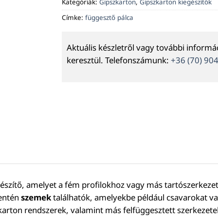
Kategóriák:
Gipszkarton
,
Gipszkarton kiegészítők
Címke:
függesztő pálca
Aktuális készletről vagy további inform
keresztül. Telefonszámunk:
+36 (70) 90
gészítő, amelyet a fém profilokhoz vagy más tartószerkeze
mentén
szemek
találhatók, amelyekbe például csavarokat vag
arton rendszerek, valamint más felfüggesztett szerkezetek 