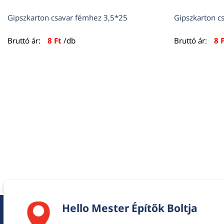
Gipszkarton csavar fémhez 3,5*25
Gipszkarton c
Bruttó ár:
8
Ft
/db
Bruttó ár:
8
Hello Mester Építők Boltja