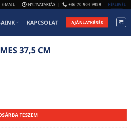
E-MAIL
NYITVATARTÁS
+36 70 904 9959
HÍRLEVÉL
SAINK
KAPCSOLAT
AJÁNLATKÉRÉS
MES 37,5 CM
ség
OSÁRBA TESZEM