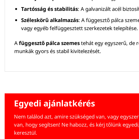
Tartósság és stabilitás
: A galvanizált acél bizto
Széleskörű alkalmazás
: A függesztő pálca szem
vagy egyéb felfüggesztett szerkezetek telepítése.
A
függesztő pálca szemes
tehát egy egyszerű, de r
munkák gyors és stabil kivitelezését.
Egyedi ajánlatkérés
Nem találod azt, amire szükséged van, vagy egyszer
van, hogy segítsen! Ne habozz, és kérj tőlünk egyedi
keresztül.