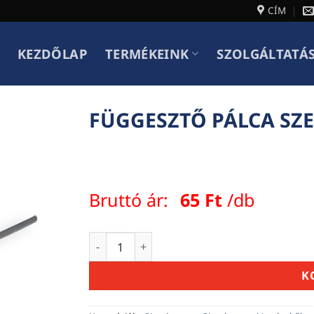
CÍM
KEZDŐLAP
TERMÉKEINK
SZOLGÁLTATÁ
FÜGGESZTŐ PÁLCA SZE
Bruttó ár:
65
Ft
/db
FÜGGESZTŐ PÁLCA SZEMES 37,5 CM mennyi
K