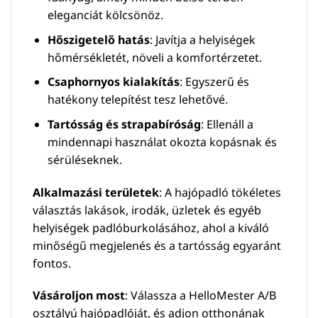
eleganciát kölcsönöz.
Hőszigetelő hatás
: Javítja a helyiségek
hőmérsékletét, növeli a komfortérzetet.
Csaphornyos kialakítás
: Egyszerű és
hatékony telepítést tesz lehetővé.
Tartósság és strapabíróság
: Ellenáll a
mindennapi használat okozta kopásnak és
sérüléseknek.
Alkalmazási területek
: A hajópadló tökéletes
választás lakások, irodák, üzletek és egyéb
helyiségek padlóburkolásához, ahol a kiváló
minőségű megjelenés és a tartósság egyaránt
fontos.
Vásároljon most
: Válassza a HelloMester A/B
osztályú hajópadlóját, és adjon otthonának