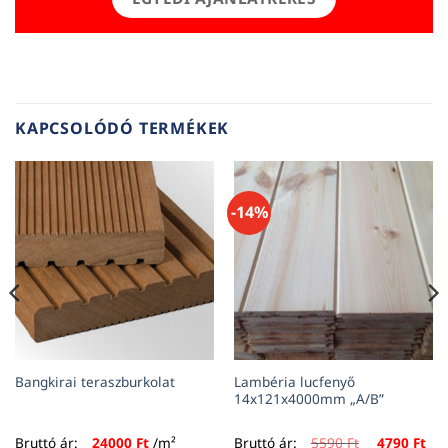
KAPCSOLÓDÓ TERMÉKEK
-14%
Lambéria lucfenyő
Bangkirai teraszburkolat
14x121x4000mm „A/B”
Original
Cur
Bruttó ár:
24000
Ft
/m²
Bruttó ár:
5590
Ft
4790
Ft