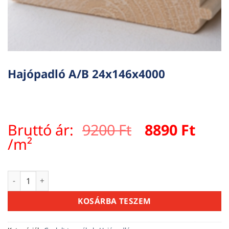
Hajópadló A/B 24x146x4000
Original
Curr
Bruttó ár:
9200
Ft
8890
Ft
price
pric
/m²
was:
is:
9200 Ft.
8890 
Hajópadló A/B 24x146x4000 mennyiség
KOSÁRBA TESZEM