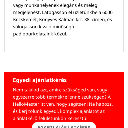
vagy munkahelyének elegáns és meleg
megjelenést. Látogasson el üzletünkbe a 6000
Kecskemét, Könyves Kálmán krt. 38. címen, és
válogasson kiváló minőségű
padlóburkolataink közül.
Egyedi ajánlatkérés
Nem találod azt, amire szükséged van, vagy
egyszerre több termékre lenne szükséged? A
HelloMester itt van, hogy segítsen! Ne habozz,
és kérj tőlünk egyedi, komplex ajánlatot az
ajánlatkérő felületünkön keresztül.
EGYEDI AJÁNLATKÉRÉS