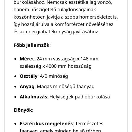
burkolásához. Nemcsak esztétikailag vonzó,
hanem hőszigetelő tulajdonságainak
köszönhetően javítja a szoba hőmérsékletét is,
így hozzájárulva a komfortérzet növeléséhez
és az energiahatékonyság javításához.
Főbb Jellemzők
:
Méret
: 24 mm vastagság x 146 mm
szélesség x 4000 mm hosszúság
Osztály
: A/B minőség
Anyag
: Magas minőségű faanyag
Alkalmazás
: Helyiségek padlóburkolása
Előnyök
:
Esztétikus megjelenés
: Természetes
faanyag, amely minden belső térben