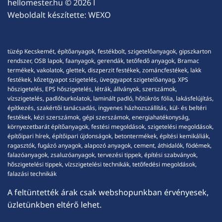
hellomester.hu
© 2026 l
Weboldalt készítette:
WEXO
tüzép Kecskemét, építőanyagok, festékbolt, szigetelőanyagok, gipszkarton
rendszer, OSB lapok, faanyagok, gerendák, tetőfedő anyagok, Bramac
termékek, vakolatok, glettek, diszperzit festékek, zománcfestékek, lakk
festékek, kőzetgyapot szigetelés, üveggyapot szigetelőanyag, XPS
hőszigetelés, EPS hőszigetelés, létrák, állványok, szerszámok,
vízszigetelés, padlóburkolatok, laminált padló, hőtükrös fólia, lakásfelújítás,
építkezés, szakértői tanácsadás, ingyenes házhozszállítás, kül- és beltéri
festékek, kézi szerszámok, gépi szerszámok, energiahatékonyság,
környezetbarát építőanyagok, festési megoldások, szigetelési megoldások,
építőipari hírek, építőipari újdonságok, betontermékek, építési kemikáliák,
ragasztók, fugázó anyagok, alapozó anyagok, cement, áthidalók, födémek,
falazóanyagok, zsaluzóanyagok, tervezési tippek, építési szabványok,
hőszigetelési tippek, vízszigetelési technikák, tetőfedési megoldások,
falazási technikák
A feltüntették árak csak webshopunkban érvényesek,
üzletünkben eltérő lehet.