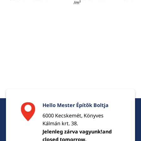
price
pri
/m²
was:
is:
5590 Ft.
479
Hello Mester Építők Boltja
6000 Kecskemét, Könyves
Kálmán krt. 38.
Jelenleg zárva vagyunk!and
closed tomorrow.