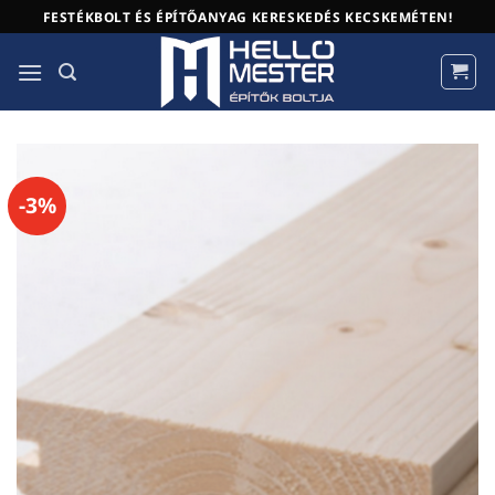
Skip
FESTÉKBOLT ÉS ÉPÍTŐANYAG KERESKEDÉS KECSKEMÉTEN!
to
content
-3%