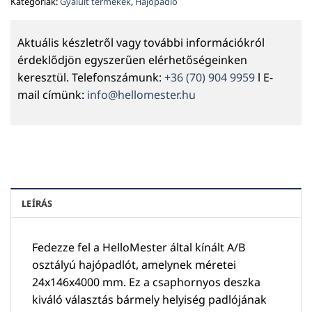
Kategóriák:
Gyalult termékek
,
Hajópadló
Aktuális készletről vagy további információkról
érdeklődjön egyszerűen elérhetőségeinken
keresztül. Telefonszámunk:
+36 (70) 904 9959
l E-
mail címünk:
info@hellomester.hu
LEÍRÁS
Fedezze fel a HelloMester által kínált A/B
osztályú hajópadlót, amelynek méretei
24x146x4000 mm. Ez a csaphornyos deszka
kiváló választás bármely helyiség padlójának