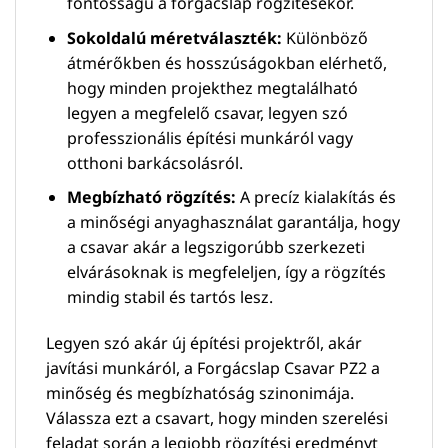
fontosságú a forgácslap rögzítésekor.
Sokoldalú méretválaszték:
Különböző
átmérőkben és hosszúságokban elérhető,
hogy minden projekthez megtalálható
legyen a megfelelő csavar, legyen szó
professzionális építési munkáról vagy
otthoni barkácsolásról.
Megbízható rögzítés:
A precíz kialakítás és
a minőségi anyaghasználat garantálja, hogy
a csavar akár a legszigorúbb szerkezeti
elvárásoknak is megfeleljen, így a rögzítés
mindig stabil és tartós lesz.
Legyen szó akár új építési projektről, akár
javítási munkáról, a Forgácslap Csavar PZ2 a
minőség és megbízhatóság szinonimája.
Válassza ezt a csavart, hogy minden szerelési
feladat során a legjobb rögzítési eredményt