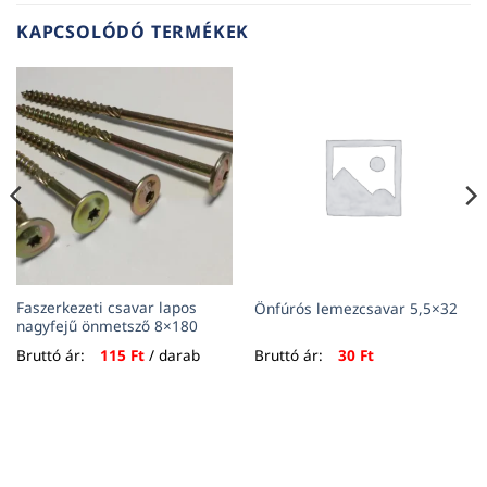
KAPCSOLÓDÓ TERMÉKEK
Faszerkezeti csavar lapos
Önfúrós lemezcsavar 5,5×32
nagyfejű önmetsző 8×180
Bruttó ár:
115
Ft
/ darab
Bruttó ár:
30
Ft