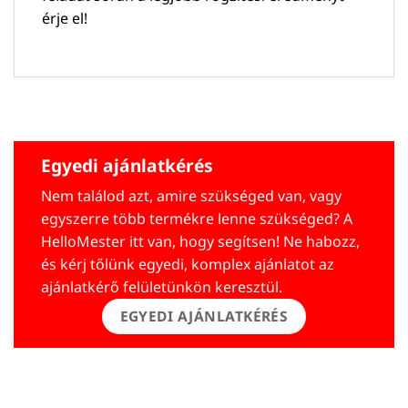
érje el!
Egyedi ajánlatkérés
Nem találod azt, amire szükséged van, vagy
egyszerre több termékre lenne szükséged? A
HelloMester itt van, hogy segítsen! Ne habozz,
és kérj tőlünk egyedi, komplex ajánlatot az
ajánlatkérő felületünkön keresztül.
EGYEDI AJÁNLATKÉRÉS