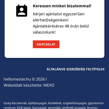
Keressen minket bizalommal!
Kérjen ajánlatot egyszerűen
elérhetőségeinken!
Ajánlatkéréséres 48 órán belül
válaszolunk!
KAPCSOLAT
ÁLTALÁNOS SZERZŐDÉSI FELTÉTELEK
hellomester.hu
© 2026 l
Weboldalt készítette:
WEXO
tüzép Kecskemét, építőanyagok, festékbolt, szigetelőanyagok, gipszkarton
rendszer, OSB lapok, faanyagok, gerendák, tetőfedő anyagok, Bramac