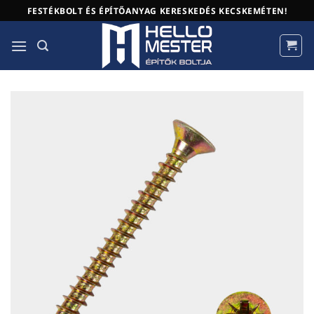
Skip
FESTÉKBOLT ÉS ÉPÍTŐANYAG KERESKEDÉS KECSKEMÉTEN!
to
content