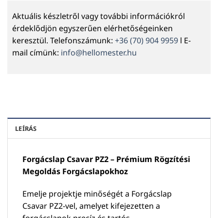
Aktuális készletről vagy további információkról
érdeklődjön egyszerűen elérhetőségeinken
keresztül. Telefonszámunk:
+36 (70) 904 9959
l E-
mail címünk:
info@hellomester.hu
LEÍRÁS
Forgácslap Csavar PZ2 – Prémium Rögzítési
Megoldás Forgácslapokhoz
Emelje projektje minőségét a Forgácslap
Csavar PZ2-vel, amelyet kifejezetten a
forgácslapok precíz és tartós