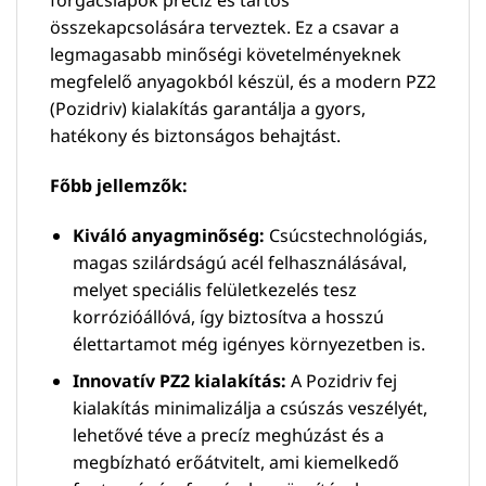
összekapcsolására terveztek. Ez a csavar a
legmagasabb minőségi követelményeknek
megfelelő anyagokból készül, és a modern PZ2
(Pozidriv) kialakítás garantálja a gyors,
hatékony és biztonságos behajtást.
Főbb jellemzők:
Kiváló anyagminőség:
Csúcstechnológiás,
magas szilárdságú acél felhasználásával,
melyet speciális felületkezelés tesz
korrózióállóvá, így biztosítva a hosszú
élettartamot még igényes környezetben is.
Innovatív PZ2 kialakítás:
A Pozidriv fej
kialakítás minimalizálja a csúszás veszélyét,
lehetővé téve a precíz meghúzást és a
megbízható erőátvitelt, ami kiemelkedő