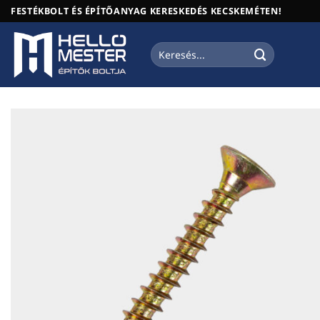
Skip
FESTÉKBOLT ÉS ÉPÍTŐANYAG KERESKEDÉS KECSKEMÉTEN!
to
content
Keresés
a
következőre: