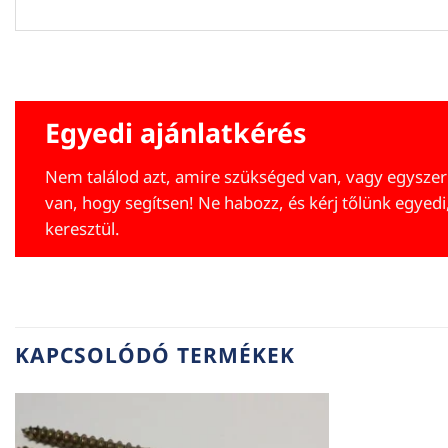
Egyedi ajánlatkérés
Nem találod azt, amire szükséged van, vagy egyszer
van, hogy segítsen! Ne habozz, és kérj tőlünk egyedi
keresztül.
KAPCSOLÓDÓ TERMÉKEK