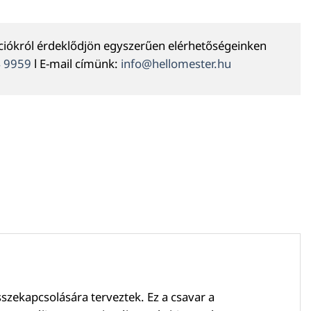
ációkról érdeklődjön egyszerűen elérhetőségeinken
4 9959
l E-mail címünk:
info@hellomester.hu
sszekapcsolására terveztek. Ez a csavar a