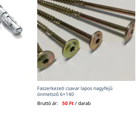
Faszerkezeti csavar lapos nagyfejű
önmetsző 6×140
Bruttó ár:
50
Ft
/ darab