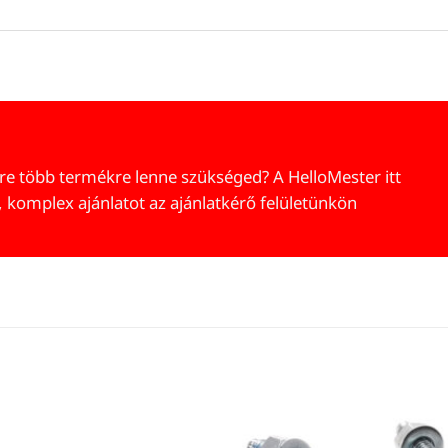
re több termékre lenne szükséged? A HelloMester itt
, komplex ajánlatot az ajánlatkérő felületünkön