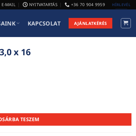
E-MAIL
NYITVATARTÁS
+36 70 904 9959
HÍRLEVÉL
SAINK
KAPCSOLAT
AJÁNLATKÉRÉS
3,0 x 16
OSÁRBA TESZEM