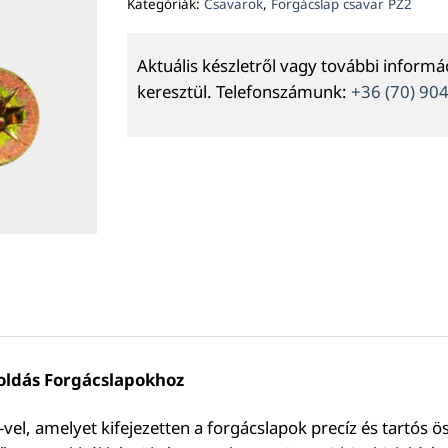
Kategóriák:
Csavarok
,
Forgácslap csavar PZ2
Aktuális készletről vagy további inform
keresztül. Telefonszámunk:
+36 (70) 90
oldás Forgácslapokhoz
el, amelyet kifejezetten a forgácslapok precíz és tartós ö