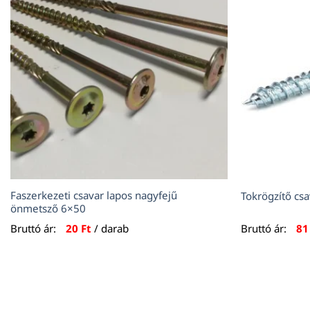
Faszerkezeti csavar lapos nagyfejű
Tokrögzítő c
önmetsző 6×50
Bruttó ár:
20
Ft
/ darab
Bruttó ár:
8