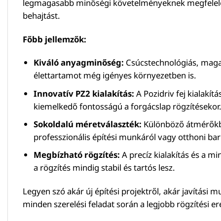
legmagasabb minőségi követelményeknek megfelelő an
behajtást.
Főbb jellemzők:
Kiváló anyagminőség:
Csúcstechnológiás, magas s
élettartamot még igényes környezetben is.
Innovatív PZ2 kialakítás:
A Pozidriv fej kialakít
kiemelkedő fontosságú a forgácslap rögzítésekor
Sokoldalú méretválaszték:
Különböző átmérőkbe
professzionális építési munkáról vagy otthoni bar
Megbízható rögzítés:
A precíz kialakítás és a m
a rögzítés mindig stabil és tartós lesz.
Legyen szó akár új építési projektről, akár javítási
minden szerelési feladat során a legjobb rögzítési er