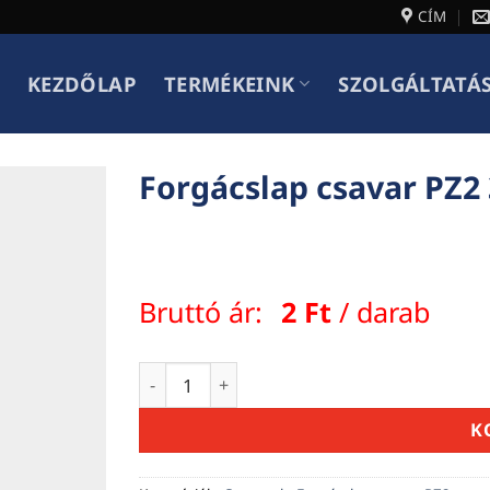
CÍM
KEZDŐLAP
TERMÉKEINK
SZOLGÁLTATÁ
Forgácslap csavar PZ2 
Bruttó ár:
2
Ft
/ darab
Forgácslap csavar PZ2 3,0 x 16 mennyiség
K