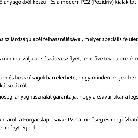
yagokból készül, és a modern PZ2 (Pozidriv) kialakítás 
zilárdságú acél felhasználásával, melyet speciális felületk
ás minimalizálja a csúszás veszélyét, lehetővé téve a precí
.
n és hosszúságokban elérhető, hogy minden projekthez me
kácsolásról.
inőségi anyaghasználat garantálja, hogy a csavar akár a leg
 munkáról, a Forgácslap Csavar PZ2 a minőség és megbízhat
edményt érje el!