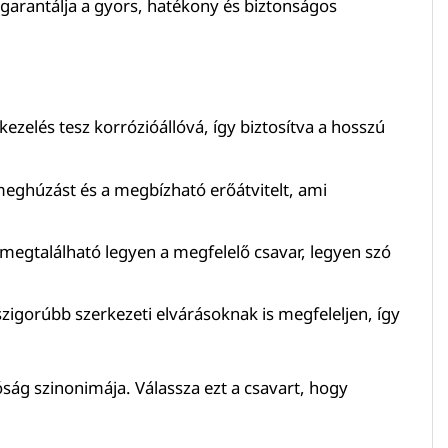
garantálja a gyors, hatékony és biztonságos
ezelés tesz korrózióállóvá, így biztosítva a hosszú
z meghúzást és a megbízható erőátvitelt, ami
gtalálható legyen a megfelelő csavar, legyen szó
szigorúbb szerkezeti elvárásoknak is megfeleljen, így
óság szinonimája. Válassza ezt a csavart, hogy