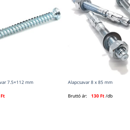
savar 7.5×112 mm
Alapcsavar 8 x 85 mm
1
Ft
Bruttó ár:
130
Ft
/db