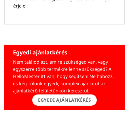
érje el!
Egyedi ajánlatkérés
Nem találod azt, amire szükséged van, vagy
egyszerre több termékre lenne szükséged? A
HelloMester itt van, hogy segítsen! Ne habozz,
és kérj tőlünk egyedi, komplex ajánlatot az
ajánlatkérő felületünkön keresztül.
EGYEDI AJÁNLATKÉRÉS