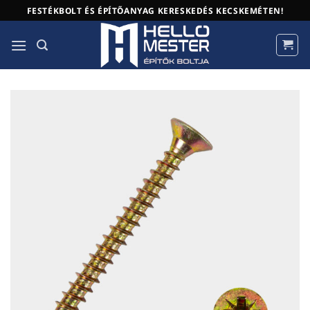
Skip
FESTÉKBOLT ÉS ÉPÍTŐANYAG KERESKEDÉS KECSKEMÉTEN!
to
content