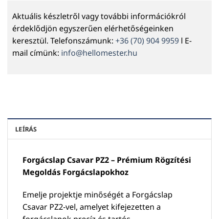
Aktuális készletről vagy további információkról
érdeklődjön egyszerűen elérhetőségeinken
keresztül. Telefonszámunk:
+36 (70) 904 9959
l E-
mail címünk:
info@hellomester.hu
LEÍRÁS
Forgácslap Csavar PZ2 – Prémium Rögzítési
Megoldás Forgácslapokhoz
Emelje projektje minőségét a Forgácslap
Csavar PZ2-vel, amelyet kifejezetten a
forgácslapok precíz és tartós