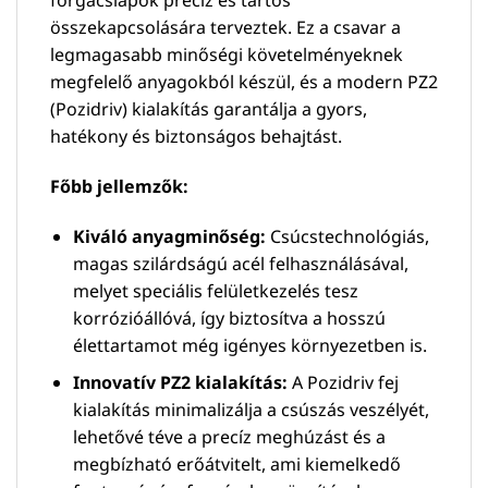
összekapcsolására terveztek. Ez a csavar a
legmagasabb minőségi követelményeknek
megfelelő anyagokból készül, és a modern PZ2
(Pozidriv) kialakítás garantálja a gyors,
hatékony és biztonságos behajtást.
Főbb jellemzők:
Kiváló anyagminőség:
Csúcstechnológiás,
magas szilárdságú acél felhasználásával,
melyet speciális felületkezelés tesz
korrózióállóvá, így biztosítva a hosszú
élettartamot még igényes környezetben is.
Innovatív PZ2 kialakítás:
A Pozidriv fej
kialakítás minimalizálja a csúszás veszélyét,
lehetővé téve a precíz meghúzást és a
megbízható erőátvitelt, ami kiemelkedő