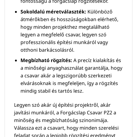
fontosságú a forgácslap rögzítésekor.
Sokoldalú méretválaszték:
Különböző
átmérőkben és hosszúságokban elérhető,
hogy minden projekthez megtalálható
legyen a megfelelő csavar, legyen szó
professzionális építési munkáról vagy
otthoni barkácsolásról.
Megbízható rögzítés:
A precíz kialakítás és
a minőségi anyaghasználat garantálja, hogy
a csavar akár a legszigorúbb szerkezeti
elvárásoknak is megfeleljen, így a rögzítés
mindig stabil és tartós lesz.
Legyen szó akár új építési projektről, akár
javítási munkáról, a Forgácslap Csavar PZ2 a
minőség és megbízhatóság szinonimája.
Válassza ezt a csavart, hogy minden szerelési
feladat során a legjobb rögzítési eredményt