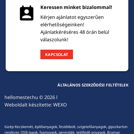
Keressen minket bizalommal!
Kérjen ajánlatot egyszerűen
elérhetőségeinken!
Ajánlatkéréséres 48 órán belül
válaszolunk!
KAPCSOLAT
ÁLTALÁNOS SZERZŐDÉSI FELTÉTELEK
hellomester.hu
© 2026 l
Weboldalt készítette:
WEXO
tüzép Kecskemét, építőanyagok, festékbolt, szigetelőanyagok, gipszkarton
rendszer, OSB lapok, faanyagok, gerendák, tetőfedő anyagok, Bramac