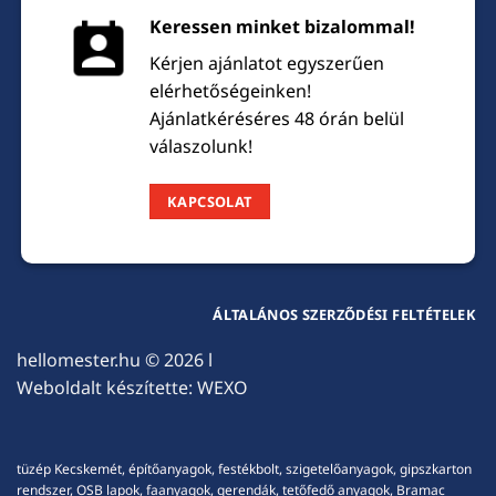
Keressen minket bizalommal!
Kérjen ajánlatot egyszerűen
elérhetőségeinken!
Ajánlatkéréséres 48 órán belül
válaszolunk!
KAPCSOLAT
ÁLTALÁNOS SZERZŐDÉSI FELTÉTELEK
hellomester.hu
© 2026 l
Weboldalt készítette:
WEXO
tüzép Kecskemét, építőanyagok, festékbolt, szigetelőanyagok, gipszkarton
rendszer, OSB lapok, faanyagok, gerendák, tetőfedő anyagok, Bramac