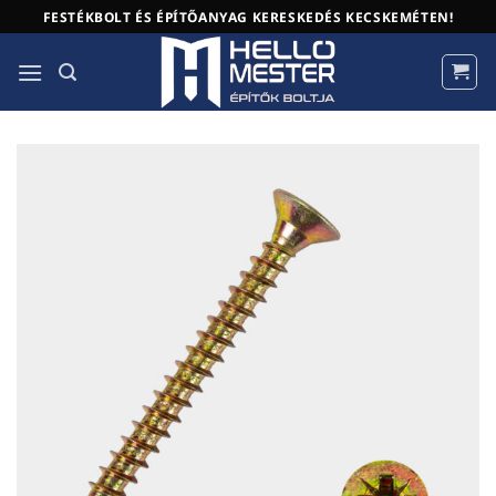
Skip
FESTÉKBOLT ÉS ÉPÍTŐANYAG KERESKEDÉS KECSKEMÉTEN!
to
content