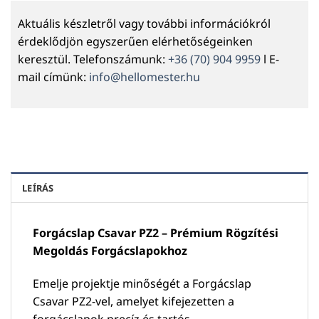
Aktuális készletről vagy további információkról
érdeklődjön egyszerűen elérhetőségeinken
keresztül. Telefonszámunk:
+36 (70) 904 9959
l E-
mail címünk:
info@hellomester.hu
LEÍRÁS
Forgácslap Csavar PZ2 – Prémium Rögzítési
Megoldás Forgácslapokhoz
Emelje projektje minőségét a Forgácslap
Csavar PZ2-vel, amelyet kifejezetten a
forgácslapok precíz és tartós