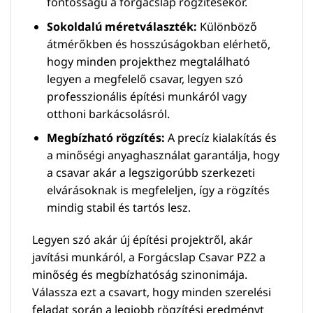
fontosságú a forgácslap rögzítésekor.
Sokoldalú méretválaszték:
Különböző
átmérőkben és hosszúságokban elérhető,
hogy minden projekthez megtalálható
legyen a megfelelő csavar, legyen szó
professzionális építési munkáról vagy
otthoni barkácsolásról.
Megbízható rögzítés:
A precíz kialakítás és
a minőségi anyaghasználat garantálja, hogy
a csavar akár a legszigorúbb szerkezeti
elvárásoknak is megfeleljen, így a rögzítés
mindig stabil és tartós lesz.
Legyen szó akár új építési projektről, akár
javítási munkáról, a Forgácslap Csavar PZ2 a
minőség és megbízhatóság szinonimája.
Válassza ezt a csavart, hogy minden szerelési
feladat során a legjobb rögzítési eredményt