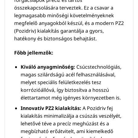
összekapcsolására terveztek. Ez a csavar a
legmagasabb minőségi követelményeknek
megfelelő anyagokból készül, és a modern PZ2
(Pozidriv) kialakítás garantálja a gyors,
hatékony és biztonságos behajtást.
Főbb jellemzők:
Kiváló anyagminőség:
Csúcstechnológiás,
magas szilárdságú acél felhasználásával,
melyet speciális felületkezelés tesz
korrózióállóvá, így biztosítva a hosszú
élettartamot még igényes környezetben is.
Innovatív PZ2 kialakítás:
A Pozidriv fej
kialakítás minimalizálja a csúszás veszélyét,
lehetővé téve a precíz meghúzást és a
megbízható erőátvitelt, ami kiemelkedő