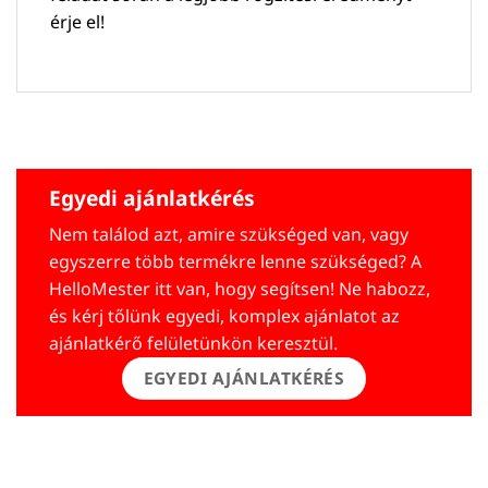
érje el!
Egyedi ajánlatkérés
Nem találod azt, amire szükséged van, vagy
egyszerre több termékre lenne szükséged? A
HelloMester itt van, hogy segítsen! Ne habozz,
és kérj tőlünk egyedi, komplex ajánlatot az
ajánlatkérő felületünkön keresztül.
EGYEDI AJÁNLATKÉRÉS