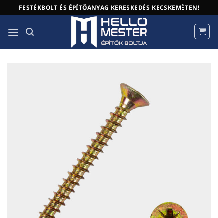
Skip
FESTÉKBOLT ÉS ÉPÍTŐANYAG KERESKEDÉS KECSKEMÉTEN!
to
content