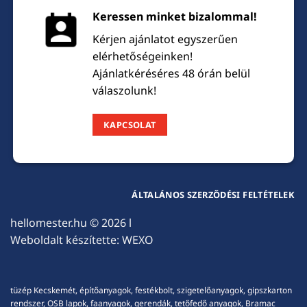
Keressen minket bizalommal!
Kérjen ajánlatot egyszerűen
elérhetőségeinken!
Ajánlatkéréséres 48 órán belül
válaszolunk!
KAPCSOLAT
ÁLTALÁNOS SZERZŐDÉSI FELTÉTELEK
hellomester.hu
© 2026 l
Weboldalt készítette:
WEXO
tüzép Kecskemét, építőanyagok, festékbolt, szigetelőanyagok, gipszkarton
rendszer, OSB lapok, faanyagok, gerendák, tetőfedő anyagok, Bramac