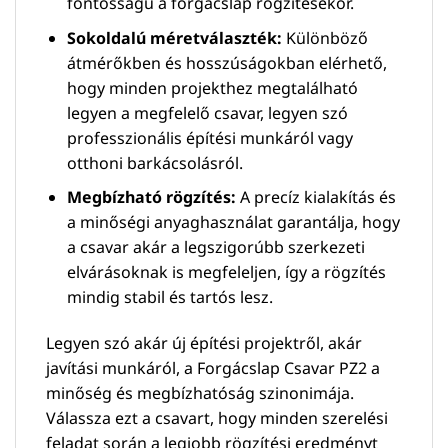
fontosságú a forgácslap rögzítésekor.
Sokoldalú méretválaszték:
Különböző
átmérőkben és hosszúságokban elérhető,
hogy minden projekthez megtalálható
legyen a megfelelő csavar, legyen szó
professzionális építési munkáról vagy
otthoni barkácsolásról.
Megbízható rögzítés:
A precíz kialakítás és
a minőségi anyaghasználat garantálja, hogy
a csavar akár a legszigorúbb szerkezeti
elvárásoknak is megfeleljen, így a rögzítés
mindig stabil és tartós lesz.
Legyen szó akár új építési projektről, akár
javítási munkáról, a Forgácslap Csavar PZ2 a
minőség és megbízhatóság szinonimája.
Válassza ezt a csavart, hogy minden szerelési
feladat során a legjobb rögzítési eredményt