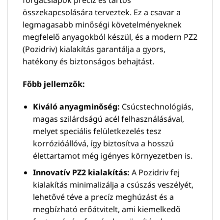
összekapcsolására terveztek. Ez a csavar a
legmagasabb minőségi követelményeknek
megfelelő anyagokból készül, és a modern PZ2
(Pozidriv) kialakítás garantálja a gyors,
hatékony és biztonságos behajtást.
Főbb jellemzők:
Kiváló anyagminőség:
Csúcstechnológiás,
magas szilárdságú acél felhasználásával,
melyet speciális felületkezelés tesz
korrózióállóvá, így biztosítva a hosszú
élettartamot még igényes környezetben is.
Innovatív PZ2 kialakítás:
A Pozidriv fej
kialakítás minimalizálja a csúszás veszélyét,
lehetővé téve a precíz meghúzást és a
megbízható erőátvitelt, ami kiemelkedő