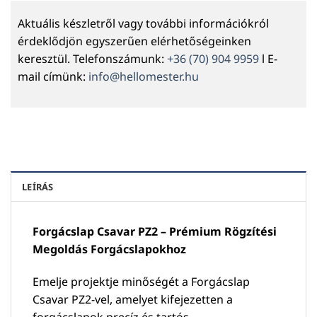
Aktuális készletről vagy további információkról
érdeklődjön egyszerűen elérhetőségeinken
keresztül. Telefonszámunk:
+36 (70) 904 9959
l E-
mail címünk:
info@hellomester.hu
LEÍRÁS
Forgácslap Csavar PZ2 – Prémium Rögzítési
Megoldás Forgácslapokhoz
Emelje projektje minőségét a Forgácslap
Csavar PZ2-vel, amelyet kifejezetten a
forgácslapok precíz és tartós