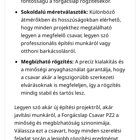
fontosságú a forgácslap rögzítésekor.
Sokoldalú méretválaszték:
Különböző
átmérőkben és hosszúságokban elérhető,
hogy minden projekthez megtalálható
legyen a megfelelő csavar, legyen szó
professzionális építési munkáról vagy
otthoni barkácsolásról.
Megbízható rögzítés:
A precíz kialakítás és
a minőségi anyaghasználat garantálja, hogy
a csavar akár a legszigorúbb szerkezeti
elvárásoknak is megfeleljen, így a rögzítés
mindig stabil és tartós lesz.
Legyen szó akár új építési projektről, akár
javítási munkáról, a Forgácslap Csavar PZ2 a
minőség és megbízhatóság szinonimája.
Válassza ezt a csavart, hogy minden szerelési
feladat során a legjobb rögzítési eredményt