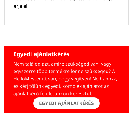
érje el!
Egyedi ajánlatkérés
Nem találod azt, amire szükséged van, vagy
egyszerre több termékre lenne szükséged? A
HelloMester itt van, hogy segítsen! Ne habozz,
és kérj tőlünk egyedi, komplex ajánlatot az
ajánlatkérő felületünkön keresztül.
EGYEDI AJÁNLATKÉRÉS