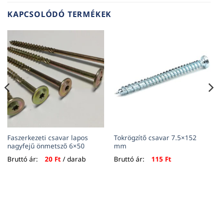
KAPCSOLÓDÓ TERMÉKEK
Faszerkezeti csavar lapos
Tokrögzítő csavar 7.5×152
nagyfejű önmetsző 6×50
mm
Bruttó ár:
20
Ft
/ darab
Bruttó ár:
115
Ft