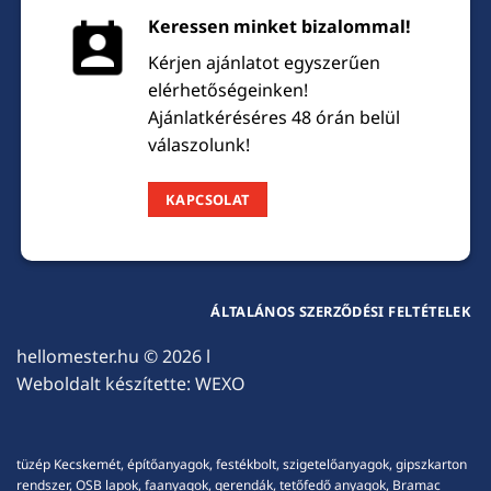
Keressen minket bizalommal!
Kérjen ajánlatot egyszerűen
elérhetőségeinken!
Ajánlatkéréséres 48 órán belül
válaszolunk!
KAPCSOLAT
ÁLTALÁNOS SZERZŐDÉSI FELTÉTELEK
hellomester.hu
© 2026 l
Weboldalt készítette:
WEXO
tüzép Kecskemét, építőanyagok, festékbolt, szigetelőanyagok, gipszkarton
rendszer, OSB lapok, faanyagok, gerendák, tetőfedő anyagok, Bramac