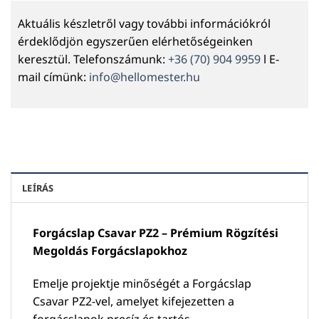
Aktuális készletről vagy további információkról
érdeklődjön egyszerűen elérhetőségeinken
keresztül. Telefonszámunk:
+36 (70) 904 9959
l E-
mail címünk:
info@hellomester.hu
LEÍRÁS
Forgácslap Csavar PZ2 – Prémium Rögzítési
Megoldás Forgácslapokhoz
Emelje projektje minőségét a Forgácslap
Csavar PZ2-vel, amelyet kifejezetten a
forgácslapok precíz és tartós