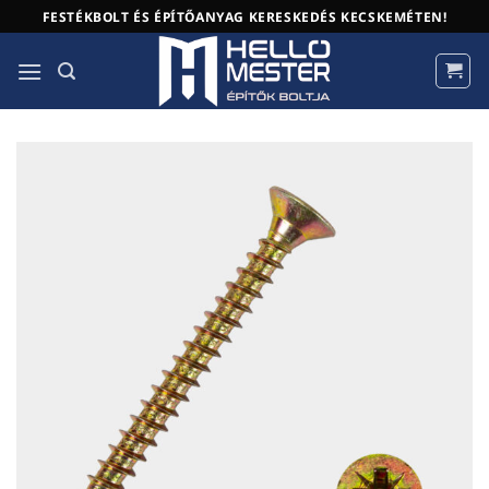
Skip
FESTÉKBOLT ÉS ÉPÍTŐANYAG KERESKEDÉS KECSKEMÉTEN!
to
content