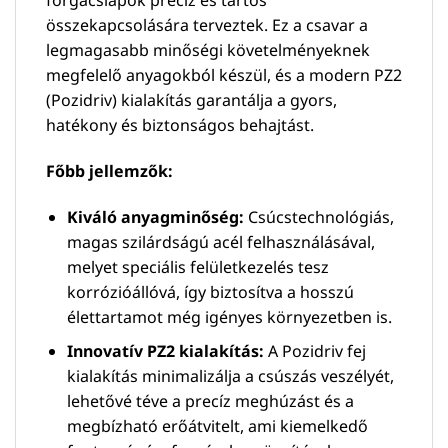
összekapcsolására terveztek. Ez a csavar a
legmagasabb minőségi követelményeknek
megfelelő anyagokból készül, és a modern PZ2
(Pozidriv) kialakítás garantálja a gyors,
hatékony és biztonságos behajtást.
Főbb jellemzők:
Kiváló anyagminőség:
Csúcstechnológiás,
magas szilárdságú acél felhasználásával,
melyet speciális felületkezelés tesz
korrózióállóvá, így biztosítva a hosszú
élettartamot még igényes környezetben is.
Innovatív PZ2 kialakítás:
A Pozidriv fej
kialakítás minimalizálja a csúszás veszélyét,
lehetővé téve a precíz meghúzást és a
megbízható erőátvitelt, ami kiemelkedő