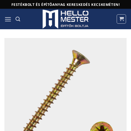
Skip
FESTÉKBOLT ÉS ÉPÍTŐANYAG KERESKEDÉS KECSKEMÉTEN!
to
content