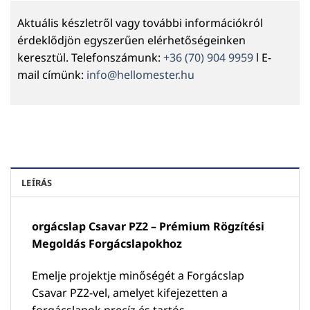
Aktuális készletről vagy további információkról
érdeklődjön egyszerűen elérhetőségeinken
keresztül. Telefonszámunk:
+36 (70) 904 9959
l E-
mail címünk:
info@hellomester.hu
LEÍRÁS
orgácslap Csavar PZ2 – Prémium Rögzítési
Megoldás Forgácslapokhoz
Emelje projektje minőségét a Forgácslap
Csavar PZ2-vel, amelyet kifejezetten a
forgácslapok precíz és tartós