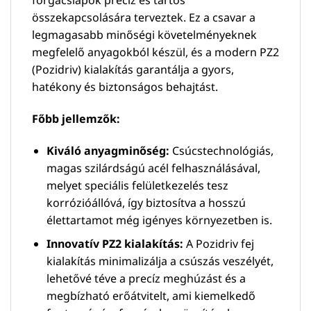
összekapcsolására terveztek. Ez a csavar a
legmagasabb minőségi követelményeknek
megfelelő anyagokból készül, és a modern PZ2
(Pozidriv) kialakítás garantálja a gyors,
hatékony és biztonságos behajtást.
Főbb jellemzők:
Kiváló anyagminőség:
Csúcstechnológiás,
magas szilárdságú acél felhasználásával,
melyet speciális felületkezelés tesz
korrózióállóvá, így biztosítva a hosszú
élettartamot még igényes környezetben is.
Innovatív PZ2 kialakítás:
A Pozidriv fej
kialakítás minimalizálja a csúszás veszélyét,
lehetővé téve a precíz meghúzást és a
megbízható erőátvitelt, ami kiemelkedő