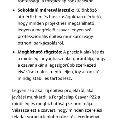
fontosságú a forgácslap rögzítésekor.
Sokoldalú méretválaszték:
Különböző
átmérőkben és hosszúságokban elérhető,
hogy minden projekthez megtalálható
legyen a megfelelő csavar, legyen szó
professzionális építési munkáról vagy
otthoni barkácsolásról.
Megbízható rögzítés:
A precíz kialakítás és
a minőségi anyaghasználat garantálja, hogy
a csavar akár a legszigorúbb szerkezeti
elvárásoknak is megfeleljen, így a rögzítés
mindig stabil és tartós lesz.
Legyen szó akár új építési projektről, akár
javítási munkáról, a Forgácslap Csavar PZ2 a
minőség és megbízhatóság szinonimája.
Válassza ezt a csavart, hogy minden szerelési
feladat során a legjobb rögzítési eredményt