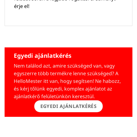
érje el!
Egyedi ajánlatkérés
Nem találod azt, amire szükséged van, vagy
egyszerre több termékre lenne szükséged? A
HelloMester itt van, hogy segítsen! Ne habozz,
és kérj tőlünk egyedi, komplex ajánlatot az
ajánlatkérő felületünkön keresztül.
EGYEDI AJÁNLATKÉRÉS