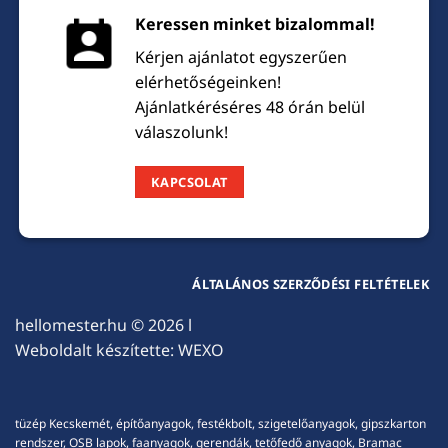
Keressen minket bizalommal!
Kérjen ajánlatot egyszerűen
elérhetőségeinken!
Ajánlatkéréséres 48 órán belül
válaszolunk!
KAPCSOLAT
ÁLTALÁNOS SZERZŐDÉSI FELTÉTELEK
hellomester.hu
© 2026 l
Weboldalt készítette:
WEXO
tüzép Kecskemét, építőanyagok, festékbolt, szigetelőanyagok, gipszkarton
rendszer, OSB lapok, faanyagok, gerendák, tetőfedő anyagok, Bramac