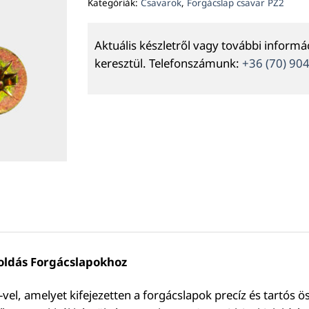
Kategóriák:
Csavarok
,
Forgácslap csavar PZ2
Aktuális készletről vagy további inform
keresztül. Telefonszámunk:
+36 (70) 90
oldás Forgácslapokhoz
el, amelyet kifejezetten a forgácslapok precíz és tartós ö