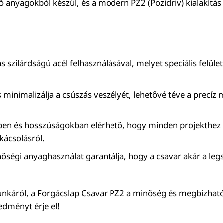
yagokból készül, és a modern PZ2 (Pozidriv) kialakítás 
zilárdságú acél felhasználásával, melyet speciális felületk
ás minimalizálja a csúszás veszélyét, lehetővé téve a precí
.
n és hosszúságokban elérhető, hogy minden projekthez me
kácsolásról.
inőségi anyaghasználat garantálja, hogy a csavar akár a leg
 munkáról, a Forgácslap Csavar PZ2 a minőség és megbízhat
edményt érje el!