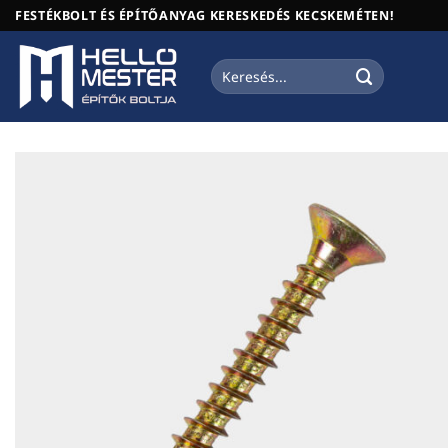
Skip
FESTÉKBOLT ÉS ÉPÍTŐANYAG KERESKEDÉS KECSKEMÉTEN!
to
content
Keresés
a
következőre: