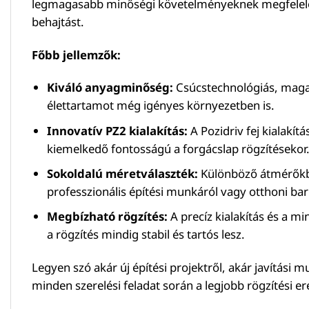
legmagasabb minőségi követelményeknek megfelelő an
behajtást.
Főbb jellemzők:
Kiváló anyagminőség:
Csúcstechnológiás, magas s
élettartamot még igényes környezetben is.
Innovatív PZ2 kialakítás:
A Pozidriv fej kialakít
kiemelkedő fontosságú a forgácslap rögzítésekor
Sokoldalú méretválaszték:
Különböző átmérőkbe
professzionális építési munkáról vagy otthoni bar
Megbízható rögzítés:
A precíz kialakítás és a m
a rögzítés mindig stabil és tartós lesz.
Legyen szó akár új építési projektről, akár javítási
minden szerelési feladat során a legjobb rögzítési er