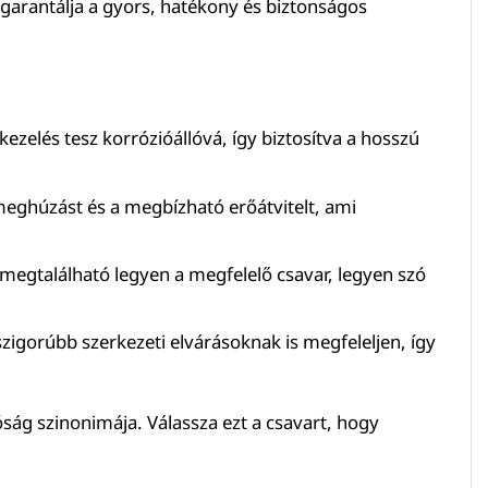
garantálja a gyors, hatékony és biztonságos
ezelés tesz korrózióállóvá, így biztosítva a hosszú
z meghúzást és a megbízható erőátvitelt, ami
gtalálható legyen a megfelelő csavar, legyen szó
szigorúbb szerkezeti elvárásoknak is megfeleljen, így
óság szinonimája. Válassza ezt a csavart, hogy