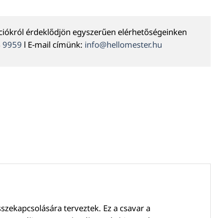
ációkról érdeklődjön egyszerűen elérhetőségeinken
4 9959
l E-mail címünk:
info@hellomester.hu
sszekapcsolására terveztek. Ez a csavar a