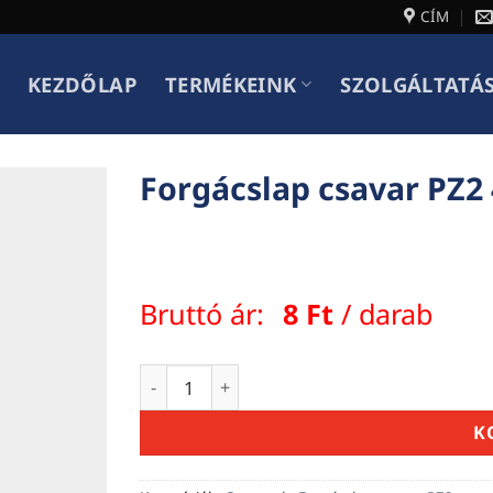
CÍM
KEZDŐLAP
TERMÉKEINK
SZOLGÁLTATÁ
Forgácslap csavar PZ2 
Bruttó ár:
8
Ft
/ darab
Forgácslap csavar PZ2 4,5 x 40 mennyiség
K