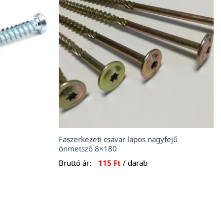
Faszerkezeti csavar lapos nagyfejű
önmetsző 8×180
Bruttó ár:
115
Ft
/ darab