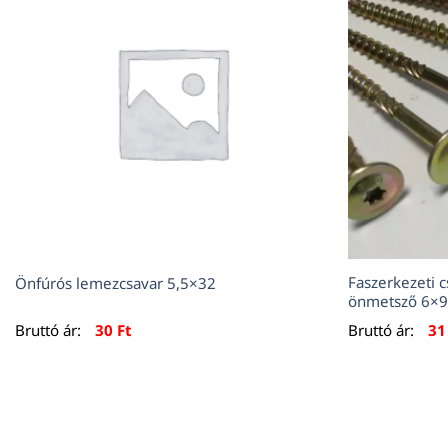
Faszerkezeti c
Önfúrós lemezcsavar 5,5×32
önmetsző 6×
Bruttó ár:
30
Ft
Bruttó ár:
3