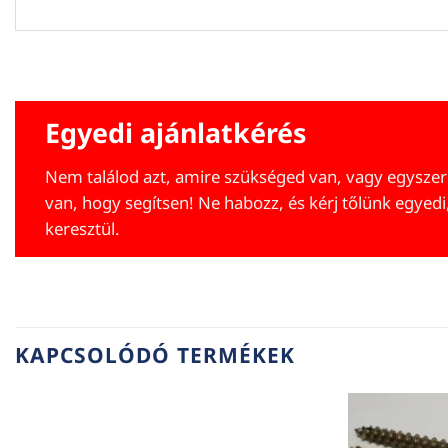
Egyedi ajánlatkérés
Nem találod azt, amire szükséged van, vagy egyszer
van, hogy segítsen! Ne habozz, és kérj tőlünk egyedi
keresztül.
KAPCSOLÓDÓ TERMÉKEK