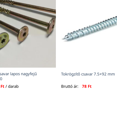
savar lapos nagyfejű
Tokrögzítő csavar 7.5×92 mm
90
1
Ft
/ darab
Bruttó ár:
78
Ft