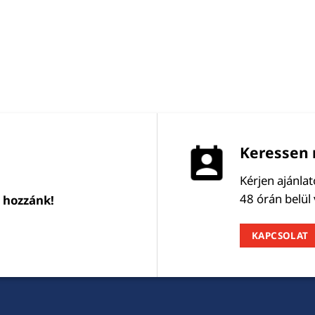
Keressen 
Kérjen ajánla
48 órán belül
l hozzánk!
KAPCSOLAT