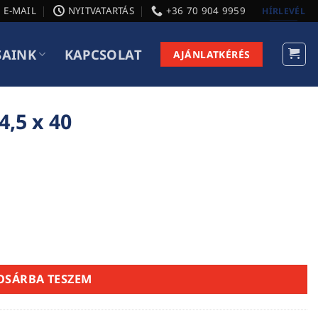
E-MAIL
NYITVATARTÁS
+36 70 904 9959
HÍRLEVÉL
SAINK
KAPCSOLAT
AJÁNLATKÉRÉS
4,5 x 40
OSÁRBA TESZEM