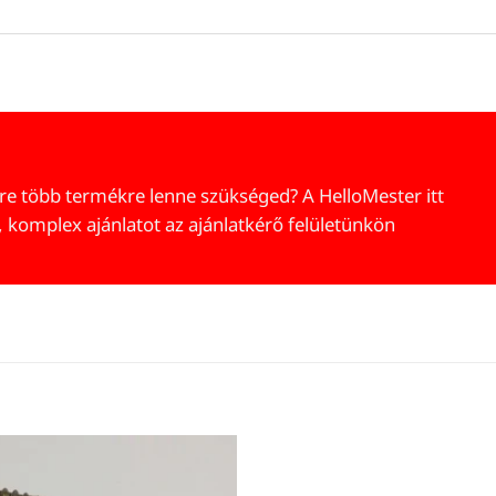
re több termékre lenne szükséged? A HelloMester itt
, komplex ajánlatot az ajánlatkérő felületünkön