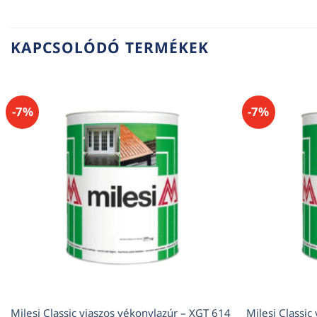
KAPCSOLÓDÓ TERMÉKEK
-7%
-7%
Milesi Classic viaszos vékonylazúr – XGT 614
Milesi Classic