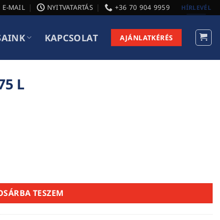
E-MAIL
NYITVATARTÁS
+36 70 904 9959
HÍRLEVÉL
SAINK
KAPCSOLAT
AJÁNLATKÉRÉS
75 L
OSÁRBA TESZEM