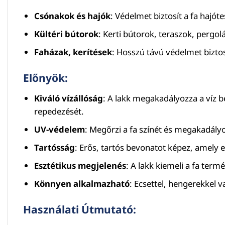
Csónakok és hajók
: Védelmet biztosít a fa hajót
Kültéri bútorok
: Kerti bútorok, teraszok, pergol
Faházak, kerítések
: Hosszú távú védelmet biztosí
Előnyök:
Kiváló vízállóság
: A lakk megakadályozza a víz b
repedezését.
UV-védelem
: Megőrzi a fa színét és megakadályo
Tartósság
: Erős, tartós bevonatot képez, amely 
Esztétikus megjelenés
: A lakk kiemeli a fa termé
Könnyen alkalmazható
: Ecsettel, hengerekkel v
Használati Útmutató: