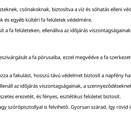
esteknek, csónakoknak, biztosítva a víz és sóhatás elleni vé
ák és egyéb kültéri fa felületek védelmére.
t a fa felületeken, ellenállva az időjárás viszontagságainak
eszivárgását a fa pórusaiba, ezzel megvédve a fa szerkezet
zza a fakulást, hosszú távú védelmet biztosít a napfény hat
ellenáll az időjárás viszontagságainak, a szennyeződésekn
szetes erezetét, és fényes, esztétikus felületet biztosít.
agy szórópisztollyal is felvihető. Gyorsan szárad, így rövid