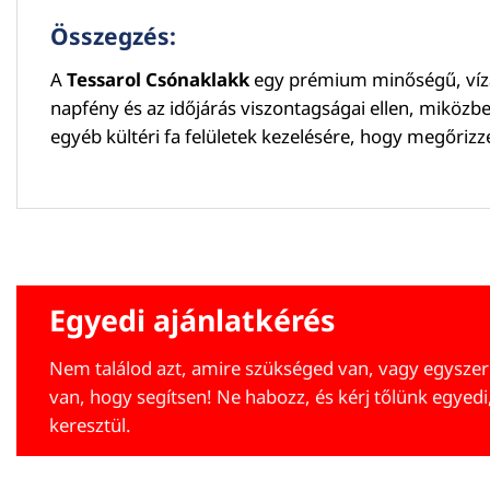
Összegzés:
A
Tessarol Csónaklakk
egy prémium minőségű, vízálló
napfény és az időjárás viszontagságai ellen, miközbe
egyéb kültéri fa felületek kezelésére, hogy megőriz
Egyedi ajánlatkérés
Nem találod azt, amire szükséged van, vagy egyszer
van, hogy segítsen! Ne habozz, és kérj tőlünk egyedi
keresztül.