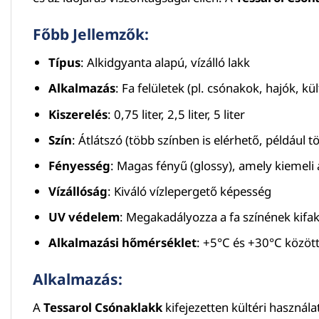
Főbb Jellemzők:
Típus
: Alkidgyanta alapú, vízálló lakk
Alkalmazás
: Fa felületek (pl. csónakok, hajók, kü
Kiszerelés
: 0,75 liter, 2,5 liter, 5 liter
Szín
: Átlátszó (több színben is elérhető, például 
Fényesség
: Magas fényű (glossy), amely kiemeli
Vízállóság
: Kiváló vízlepergető képesség
UV védelem
: Megakadályozza a fa színének kifak
Alkalmazási hőmérséklet
: +5°C és +30°C közöt
Alkalmazás:
A
Tessarol Csónaklakk
kifejezetten kültéri használat