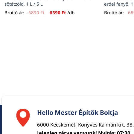
sötétzöld, 1 L / 5 L
erdei fenyő, 1 
Original
Current
Bruttó ár:
6890
Ft
6390
Ft
/db
Bruttó ár:
6
price
price
was:
is:
6890 Ft.
6390 Ft.
Hello Mester Építők Boltja
6000 Kecskemét, Könyves Kálmán krt. 38.
Jelenleg zárva vagyunk! Nyitás: 07:30.