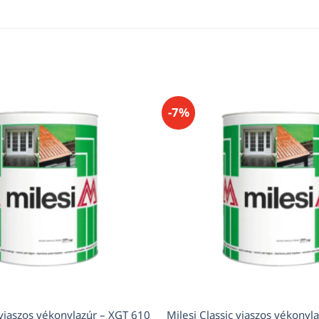
-7%
 viaszos vékonylazúr – XGT 610
Milesi Classic viaszos vékonyl