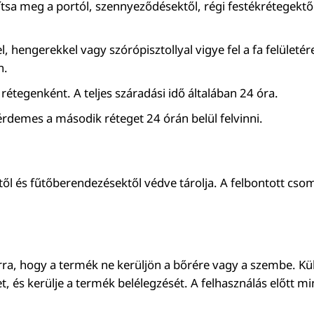
sztítsa meg a portól, szennyeződésektől, régi festékrétegek
el, hengerekkel vagy szórópisztollyal vigye fel a fa felület
n.
t rétegenként. A teljes száradási idő általában 24 óra.
rdemes a második réteget 24 órán belül felvinni.
l és fűtőberendezésektől védve tárolja. A felbontott csomag
ra, hogy a termék ne kerüljön a bőrére vagy a szembe. Kül
és kerülje a termék belélegzését. A felhasználás előtt min