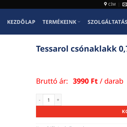
CÍM
KEZDŐLAP
TERMÉKEINK
SZOLGÁLTATÁ
Tessarol csónaklakk 0,
Bruttó ár:
3990
Ft
/ darab
Tessarol csónaklakk 0,75 L mennyiség
K