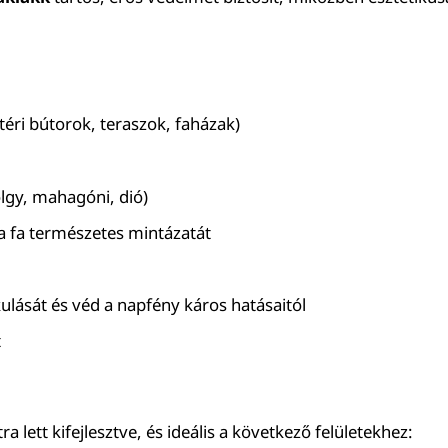
ltéri bútorok, teraszok, faházak)
tölgy, mahagóni, dió)
 a fa természetes mintázatát
ulását és véd a napfény káros hatásaitól
t
ra lett kifejlesztve, és ideális a következő felületekhez: