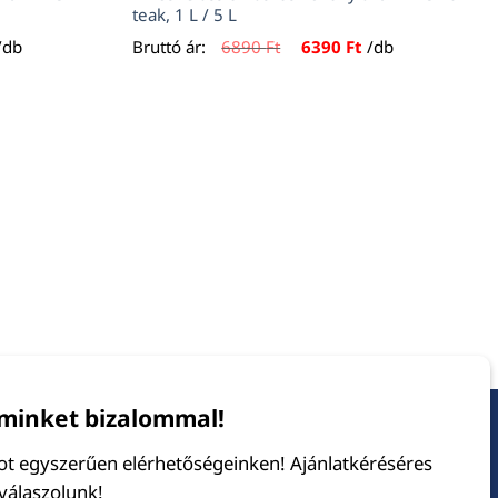
teak, 1 L / 5 L
urrent
Original
Current
/db
Bruttó ár:
6890
Ft
6390
Ft
/db
rice
price
price
s:
was:
is:
390 Ft.
6890 Ft.
6390 Ft.
minket bizalommal!
tot egyszerűen elérhetőségeinken! Ajánlatkéréséres
 válaszolunk!