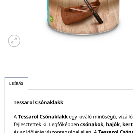
LEÍRÁS
Tessarol Csónaklakk
A
Tessarol Csónaklakk
egy kiváló minőségű, vízálló,
fejlesztettek ki. Legfőképpen
csónakok, hajók, kert
és az időjárás viszontagságai ellen. A
Tessarol Csón