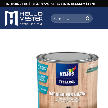
Skip
FESTÉKBOLT ÉS ÉPÍTŐANYAG KERESKEDÉS KECSKEMÉTEN!
to
content
Keresés
a
következőre: