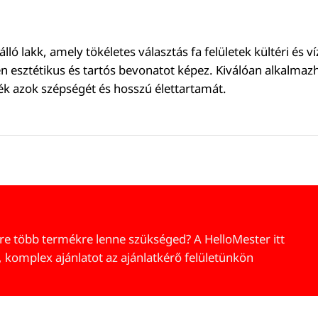
 lakk, amely tökéletes választás fa felületek kültéri és víz
n esztétikus és tartós bevonatot képez. Kiválóan alkalmazh
zék azok szépségét és hosszú élettartamát.
re több termékre lenne szükséged? A HelloMester itt
, komplex ajánlatot az ajánlatkérő felületünkön