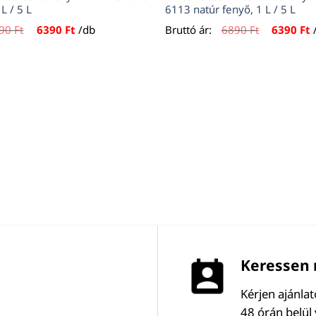
L / 5 L
6113 natúr fenyő, 1 L / 5 L
Original
Current
Original
C
890
Ft
6390
Ft
/db
Bruttó ár:
6890
Ft
6390
Ft
price
price
price
p
was:
is:
was:
i
6890 Ft.
6390 Ft.
6890 Ft.
6
Keressen 
Kérjen ajánla
48 órán belül