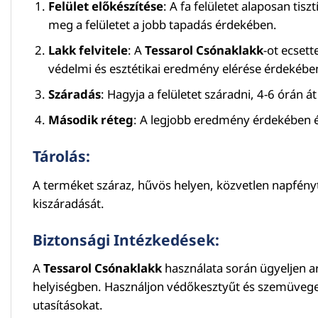
Felület előkészítése
: A fa felületet alaposan ti
meg a felületet a jobb tapadás érdekében.
Lakk felvitele
: A
Tessarol Csónaklakk
-ot ecsett
védelmi és esztétikai eredmény elérése érdekébe
Száradás
: Hagyja a felületet száradni, 4-6 órán á
Második réteg
: A legjobb eredmény érdekében é
Tárolás:
A terméket száraz, hűvös helyen, közvetlen napfénytő
kiszáradását.
Biztonsági Intézkedések:
A
Tessarol Csónaklakk
használata során ügyeljen ar
helyiségben. Használjon védőkesztyűt és szemüveget, 
utasításokat.