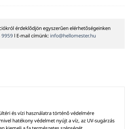
ációkról érdeklődjön egyszerűen elérhetőségeinken
4 9959
l E-mail címünk:
info@hellomester.hu
ültéri és vízi használatra történő védelmére
, mivel hatékony védelmet nyújt a víz, az UV-sugárzás
an kiemeli a fa természetes szépségét.