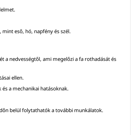
delmet.
, mint eső, hó, napfény és szél.
ét a nedvességtől, ami megelőzi a fa rothadását és
ásai ellen.
ek és a mechanikai hatásoknak.
 időn belül folytathatók a további munkálatok.