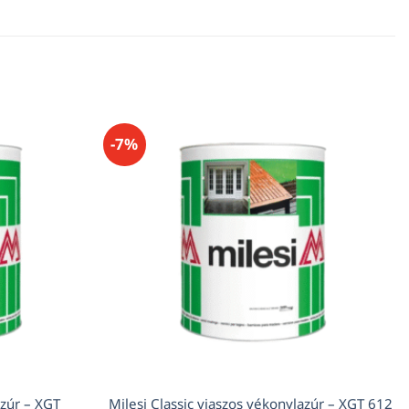
-7%
azúr – XGT
Milesi Classic viaszos vékonylazúr – XGT 612