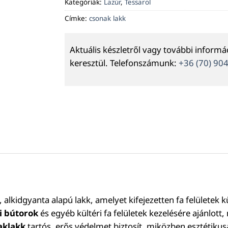
Kategóriák:
Lazúr
,
Tessarol
Címke:
csonak lakk
Aktuális készletről vagy további inform
keresztül. Telefonszámunk:
+36 (70) 90
 alkidgyanta alapú lakk, amelyet kifejezetten fa felületek k
i bútorok
és egyéb kültéri fa felületek kezelésére ajánlott
aklakk
tartós, erős védelmet biztosít, miközben esztétikus