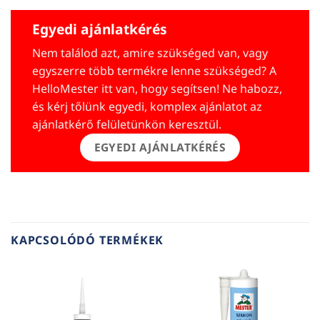
Egyedi ajánlatkérés
Nem találod azt, amire szükséged van, vagy
egyszerre több termékre lenne szükséged? A
HelloMester itt van, hogy segítsen! Ne habozz,
és kérj tőlünk egyedi, komplex ajánlatot az
ajánlatkérő felületünkön keresztül.
EGYEDI AJÁNLATKÉRÉS
KAPCSOLÓDÓ TERMÉKEK