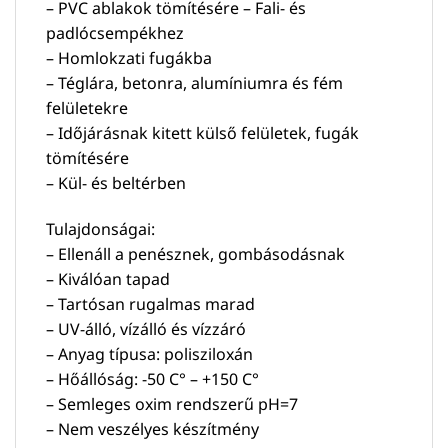
– PVC ablakok tömítésére – Fali- és
padlócsempékhez
– Homlokzati fugákba
– Téglára, betonra, alumíniumra és fém
felületekre
– Időjárásnak kitett külső felületek, fugák
tömítésére
– Kül- és beltérben
Tulajdonságai:
– Ellenáll a penésznek, gombásodásnak
– Kiválóan tapad
– Tartósan rugalmas marad
– UV-álló, vízálló és vízzáró
– Anyag típusa: polisziloxán
– Hőállóság: -50 C° – +150 C°
– Semleges oxim rendszerű pH=7
– Nem veszélyes készítmény