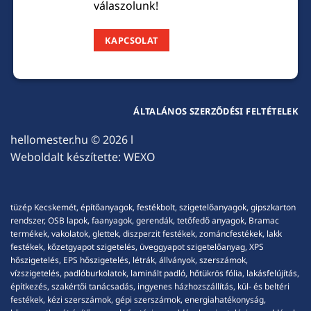
válaszolunk!
KAPCSOLAT
ÁLTALÁNOS SZERZŐDÉSI FELTÉTELEK
hellomester.hu
© 2026 l
Weboldalt készítette:
WEXO
tüzép Kecskemét, építőanyagok, festékbolt, szigetelőanyagok, gipszkarton
rendszer, OSB lapok, faanyagok, gerendák, tetőfedő anyagok, Bramac
termékek, vakolatok, glettek, diszperzit festékek, zománcfestékek, lakk
festékek, kőzetgyapot szigetelés, üveggyapot szigetelőanyag, XPS
hőszigetelés, EPS hőszigetelés, létrák, állványok, szerszámok,
vízszigetelés, padlóburkolatok, laminált padló, hőtükrös fólia, lakásfelújítás,
építkezés, szakértői tanácsadás, ingyenes házhozszállítás, kül- és beltéri
festékek, kézi szerszámok, gépi szerszámok, energiahatékonyság,