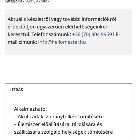
Kategóriák:
Akril
,
Akrillok
Aktuális készletről vagy további információkról
érdeklődjön egyszerűen elérhetőségeinken
keresztül. Telefonszámunk:
+36 (70) 904 9959
l E-
mail címünk:
info@hellomester.hu
LEÍRÁS
Alkalmazható:
– Akril kádak, zuhanyfülkék tömítésére
– Élemiszer előállítására, tárolására és
szállítására szolgáló helyiségek tömítésére