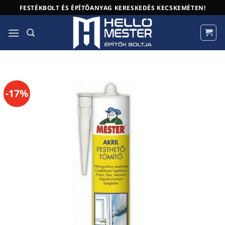
Skip
FESTÉKBOLT ÉS ÉPÍTŐANYAG KERESKEDÉS KECSKEMÉTEN!
to
content
-17%