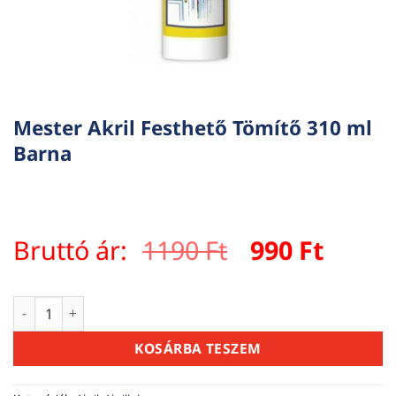
Mester Akril Festhető Tömítő 310 ml
Barna
Original
Curre
Bruttó ár:
1190
Ft
990
Ft
price
price
was:
is:
Mester Akril Festhető Tömítő 310 ml Barna mennyiség
1190 Ft.
990 Ft
KOSÁRBA TESZEM