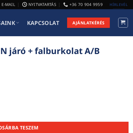
E-MAIL
NYITVATARTÁS
+36 70 904 9959
HÍRLEVÉL
SAINK
KAPCSOLAT
AJÁNLATKÉRÉS
N járó + falburkolat A/B
at A/B 19×121×3900 mm mennyiség
OSÁRBA TESZEM