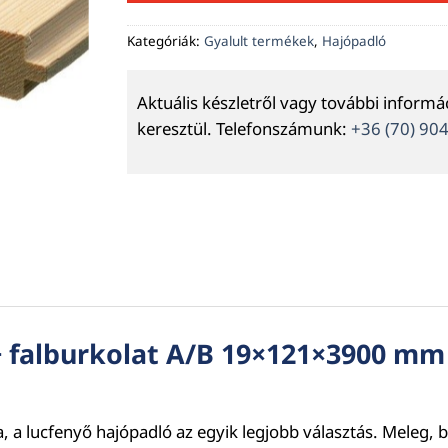
Kategóriák:
Gyalult termékek
,
Hajópadló
Aktuális készletről vagy további inform
keresztül. Telefonszámunk:
+36 (70) 90
+ falburkolat A/B 19×121×3900 mm 
ba, a lucfenyő hajópadló az egyik legjobb választás. Mele