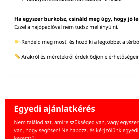
Ha egyszer burkolsz, csináld meg úgy, hogy jó 
Ezzel a hajópadlóval nem tudsz mellényúlni.
Rendeld meg most, és hozd ki a legtöbbet a térbő
Árakról és méretekről érdeklődjön elérhetőségei
Egyedi ajánlatkérés
Nem találod azt, amire szükséged van, vagy egyszer
van, hogy segítsen! Ne habozz, és kérj tőlünk egyedi
keresztül.