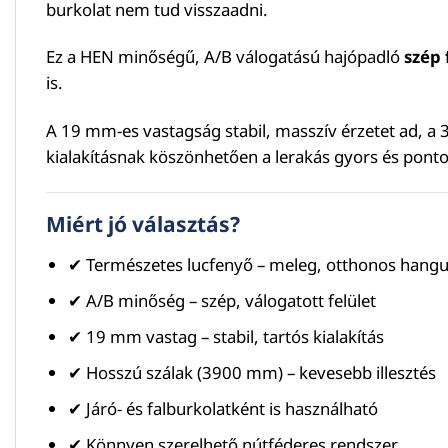
burkolat nem tud visszaadni.
Ez a HEN minőségű, A/B válogatású hajópadló
szép 
is.
A 19 mm-es vastagság stabil, masszív érzetet ad, 
kialakításnak köszönhetően a lerakás gyors és ponto
Miért jó választás?
✔ Természetes lucfenyő – meleg, otthonos hangu
✔ A/B minőség – szép, válogatott felület
✔ 19 mm vastag – stabil, tartós kialakítás
✔ Hosszú szálak (3900 mm) – kevesebb illesztés
✔ Járó- és falburkolatként is használható
✔ Könnyen szerelhető nútféderes rendszer