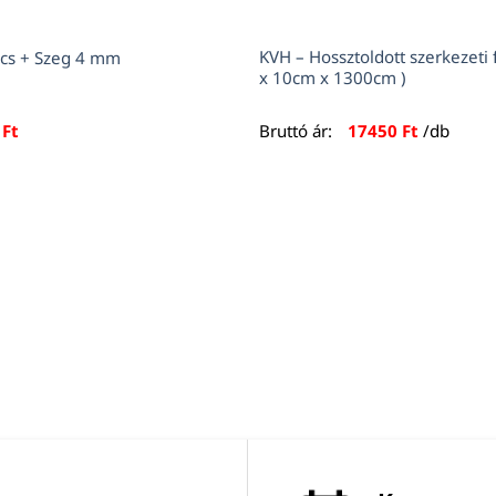
KVH – Hossztoldott szerkezeti
cs + Szeg 4 mm
x 10cm x 1300cm )
5
Ft
Bruttó ár:
17450
Ft
/db