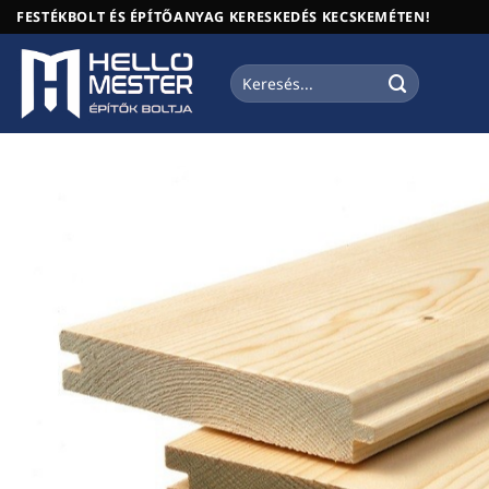
Skip
FESTÉKBOLT ÉS ÉPÍTŐANYAG KERESKEDÉS KECSKEMÉTEN!
to
content
Keresés
a
következőre: