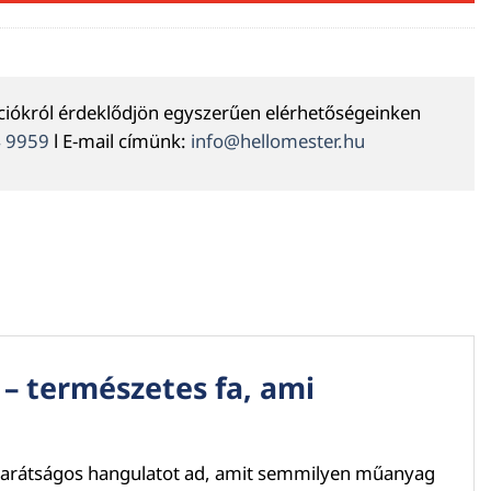
ációkról érdeklődjön egyszerűen elérhetőségeinken
4 9959
l E-mail címünk:
info@hellomester.hu
– természetes fa, ami
g, barátságos hangulatot ad, amit semmilyen műanyag