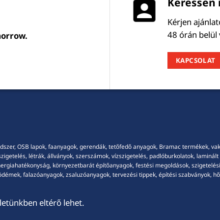
Keressen 
Kérjen ajánla
48 órán belül
morrow.
KAPCSOLAT
dszer, OSB lapok, faanyagok, gerendák, tetőfedő anyagok, Bramac termékek, vakola
getelés, létrák, állványok, szerszámok, vízszigetelés, padlóburkolatok, laminált p
energiahatékonyság, környezetbarát építőanyagok, festési megoldások, szigetelési
démek, falazóanyagok, zsaluzóanyagok, tervezési tippek, építési szabványok, hősz
etünkben eltérő lehet.