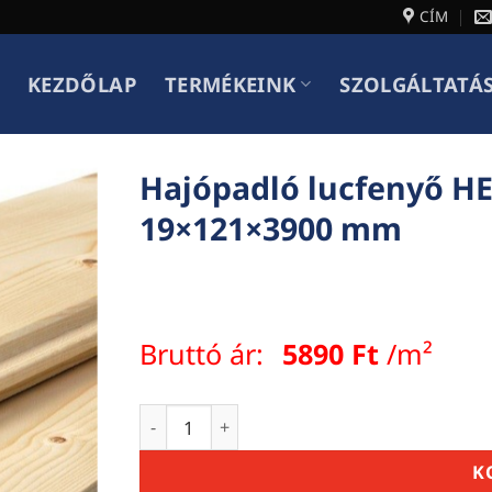
CÍM
KEZDŐLAP
TERMÉKEINK
SZOLGÁLTATÁ
Hajópadló lucfenyő HE
19×121×3900 mm
Bruttó ár:
5890
Ft
/m²
Hajópadló lucfenyő HEN járó + falburkol
K