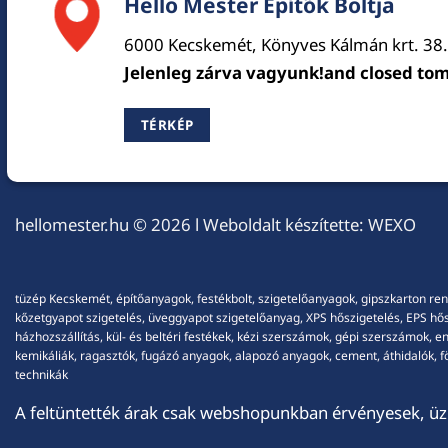
Hello Mester Építők Boltja
6000 Kecskemét, Könyves Kálmán krt. 38.
Jelenleg zárva vagyunk!and closed to
TÉRKÉP
hellomester.hu
© 2026 l Weboldalt készítette:
WEXO
tüzép Kecskemét, építőanyagok, festékbolt, szigetelőanyagok, gipszkarton ren
kőzetgyapot szigetelés, üveggyapot szigetelőanyag, XPS hőszigetelés, EPS hőszi
házhozszállítás, kül- és beltéri festékek, kézi szerszámok, gépi szerszámok, 
kemikáliák, ragasztók, fugázó anyagok, alapozó anyagok, cement, áthidalók, fö
technikák
A feltüntették árak csak webshopunkban érvényesek, üzl