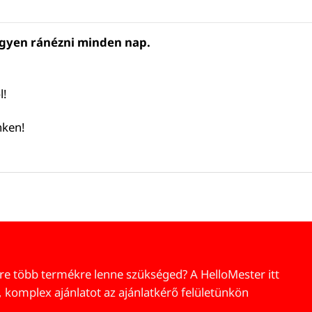
legyen ránézni minden nap.
l!
nken!
re több termékre lenne szükséged? A HelloMester itt
, komplex ajánlatot az ajánlatkérő felületünkön