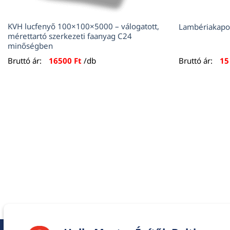
KVH lucfenyő 100×100×5000 – válogatott,
Lambériakapo
mérettartó szerkezeti faanyag C24
minőségben
Bruttó ár:
16500
Ft
/db
Bruttó ár:
1