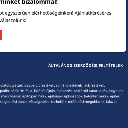
minket bizalommal!
tot egyszerűen elérhetőségeinken! Ajánlatkéréséres
 válaszolunk!
ÁLTALÁNOS SZERZŐDÉSI FELTÉTELEK
tok, glettek, diszperzit festékek, zománcfestékek, lakk festékek,
adló, hőtükrös fólia, lakásfelújítás, építkezés, szakértői tanácsadás, ingyenes
 megoldások, építőipari hírek, építőipari újdonságok, betontermékek, építési
igetelési tippek, vízszigetelési technikák, tetőfedési megoldások, falazási