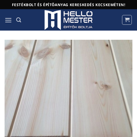
Skip
FESTÉKBOLT ÉS ÉPÍTŐANYAG KERESKEDÉS KECSKEMÉTEN!
to
content