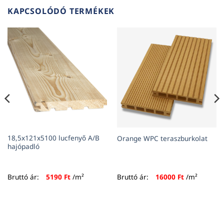
KAPCSOLÓDÓ TERMÉKEK
18,5x121x5100 lucfenyő A/B
Orange WPC teraszburkolat
hajópadló
Bruttó ár:
5190
Ft
/m²
Bruttó ár:
16000
Ft
/m²