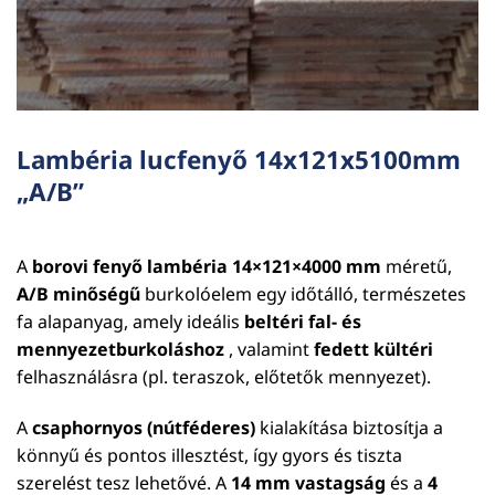
Lambéria lucfenyő 14x121x5100mm
„A/B”
A
borovi fenyő lambéria 14×121×4000 mm
méretű,
A/B minőségű
burkolóelem egy időtálló, természetes
fa alapanyag, amely ideális
beltéri fal- és
mennyezetburkoláshoz
, valamint
fedett kültéri
felhasználásra (pl. teraszok, előtetők mennyezet).
A
csaphornyos (nútféderes)
kialakítása biztosítja a
könnyű és pontos illesztést, így gyors és tiszta
szerelést tesz lehetővé. A
14 mm vastagság
és a
4