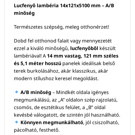
Lucfenyő lambéria 14x121x5100 mm – A/B
minőség
Természetes szépség, meleg otthonérzet!
Dobd fel otthonod falait vagy mennyezetét
ezzel a kiváló minőségű,
lucfenyőből
készült
lambériával! A
14 mm vastag, 121 mm széles
és 5,1 méter hosszú
panelek ideálisak belső
terek burkolásához, akár klasszikus, akár
modern stílushoz keresel megoldást.
A/B minőség
– Mindkét oldala igényes
megmunkálású, az „A” oldalon szép rajzolatú,
csomós, de esztétikus felület, a „B” oldal
kevésbé válogatott, de szintén jól használható.
Könnyen megmunkálható
, jól csiszolható,
pácolható, festhető.