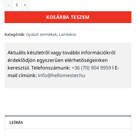
Lambéria lucfenyő 14x121x5100mm "A/B" mennyiség
KOSÁRBA TESZEM
Kategóriák:
Gyalult termékek
,
Lambéria
Aktuális készletről vagy további információkról
érdeklődjön egyszerűen elérhetőségeinken
keresztül. Telefonszámunk:
+36 (70) 904 9959
l E-
mail címünk:
info@hellomester.hu
LEÍRÁS