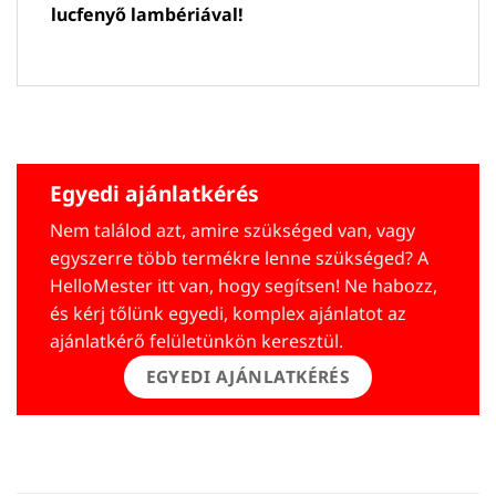
lucfenyő lambériával!
Egyedi ajánlatkérés
Nem találod azt, amire szükséged van, vagy
egyszerre több termékre lenne szükséged? A
HelloMester itt van, hogy segítsen! Ne habozz,
és kérj tőlünk egyedi, komplex ajánlatot az
ajánlatkérő felületünkön keresztül.
EGYEDI AJÁNLATKÉRÉS