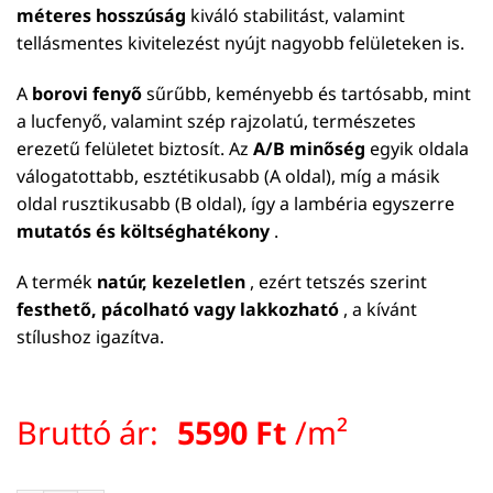
méteres hosszúság
kiváló stabilitást, valamint
tellásmentes kivitelezést nyújt nagyobb felületeken is.
A
borovi fenyő
sűrűbb, keményebb és tartósabb, mint
a lucfenyő, valamint szép rajzolatú, természetes
erezetű felületet biztosít. Az
A/B minőség
egyik oldala
válogatottabb, esztétikusabb (A oldal), míg a másik
oldal rusztikusabb (B oldal), így a lambéria egyszerre
mutatós és költséghatékony
.
A termék
natúr, kezeletlen
, ezért tetszés szerint
festhető, pácolható vagy lakkozható
, a kívánt
stílushoz igazítva.
Bruttó ár:
5590
Ft
/m²