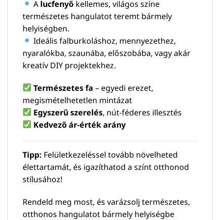
A
lucfenyő
kellemes, világos színe
természetes hangulatot teremt bármely
helyiségben.
Ideális falburkoláshoz, mennyezethez,
nyaralókba, szaunába, előszobába, vagy akár
kreatív DIY projektekhez.
Természetes fa
– egyedi erezet,
megismételhetetlen mintázat
Egyszerű szerelés
, nút-féderes illesztés
Kedvező ár-érték arány
Tipp:
Felületkezeléssel tovább növelheted
élettartamát, és igazíthatod a színt otthonod
stílusához!
Rendeld meg most, és varázsolj természetes,
otthonos hangulatot bármely helyiségbe