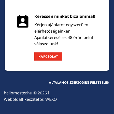
Keressen minket bizalommal!
Kérjen ajánlatot egyszerűen
elérhetőségeinken!
Ajánlatkéréséres 48 órán belül
válaszolunk!
KAPCSOLAT
ÁLTALÁNOS SZERZŐDÉSI FELTÉTELEK
hellomester.hu
© 2026 l
Weboldalt készítette:
WEXO