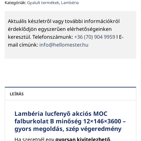
Kategóriák:
Gyalult termékek
,
Lambéria
Aktuális készletről vagy további információkról
érdeklődjön egyszerűen elérhetőségeinken
keresztül. Telefonszámunk:
+36 (70) 904 9959
l E-
mail címünk:
info@hellomester.hu
LEÍRÁS
Lambéria lucfenyő akciós MOC
falburkolat B minőség 12×146×3600 –
gyors megoldás, szép végeredmény
Ha szeretnél egy
gyorsan kivitelezhető,