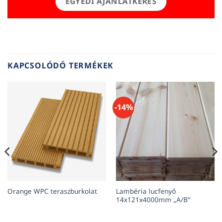
EGYEDI AJÁNLATKÉRÉS
KAPCSOLÓDÓ TERMÉKEK
-14%
Lambéria lucfenyő
Orange WPC teraszburkolat
14x121x4000mm „A/B”