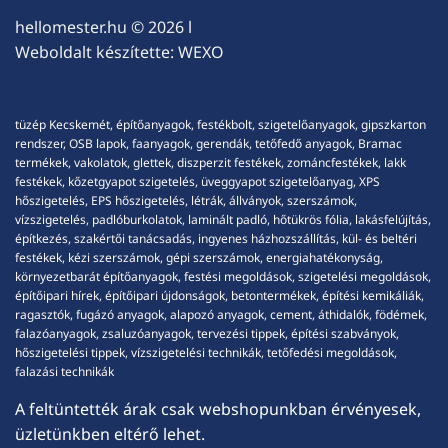
hellomester.hu
© 2026 l
Weboldalt készítette:
WEXO
tüzép Kecskemét, építőanyagok, festékbolt, szigetelőanyagok, gipszkarton
rendszer, OSB lapok, faanyagok, gerendák, tetőfedő anyagok, Bramac
termékek, vakolatok, glettek, diszperzit festékek, zománcfestékek, lakk
festékek, kőzetgyapot szigetelés, üveggyapot szigetelőanyag, XPS
hőszigetelés, EPS hőszigetelés, létrák, állványok, szerszámok,
vízszigetelés, padlóburkolatok, laminált padló, hőtükrös fólia, lakásfelújítás,
építkezés, szakértői tanácsadás, ingyenes házhozszállítás, kül- és beltéri
festékek, kézi szerszámok, gépi szerszámok, energiahatékonyság,
környezetbarát építőanyagok, festési megoldások, szigetelési megoldások,
építőipari hírek, építőipari újdonságok, betontermékek, építési kemikáliák,
ragasztók, fugázó anyagok, alapozó anyagok, cement, áthidalók, födémek,
falazóanyagok, zsaluzóanyagok, tervezési tippek, építési szabványok,
hőszigetelési tippek, vízszigetelési technikák, tetőfedési megoldások,
falazási technikák
A feltüntették árak csak webshopunkban érvényesek,
üzletünkben eltérő lehet.