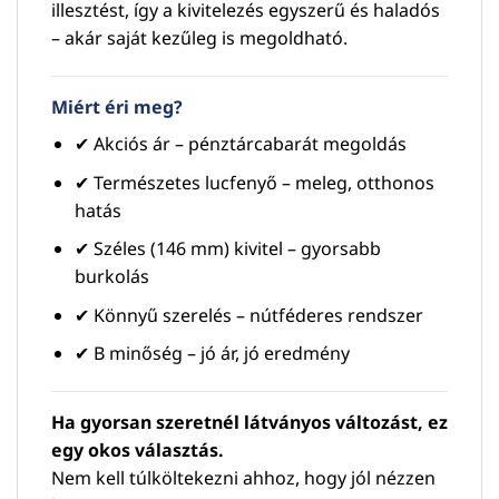
illesztést, így a kivitelezés egyszerű és haladós
– akár saját kezűleg is megoldható.
Miért éri meg?
✔ Akciós ár – pénztárcabarát megoldás
✔ Természetes lucfenyő – meleg, otthonos
hatás
✔ Széles (146 mm) kivitel – gyorsabb
burkolás
✔ Könnyű szerelés – nútféderes rendszer
✔ B minőség – jó ár, jó eredmény
Ha gyorsan szeretnél látványos változást, ez
egy okos választás.
Nem kell túlköltekezni ahhoz, hogy jól nézzen