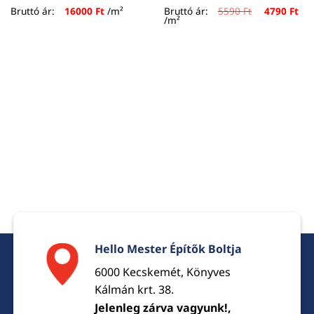
Original
Cur
Bruttó ár:
16000
Ft
/m²
Bruttó ár:
5590
Ft
4790
Ft
price
pri
/m²
was:
is:
5590 Ft.
479
Hello Mester Építők Boltja
6000 Kecskemét, Könyves
Kálmán krt. 38.
Jelenleg zárva vagyunk!,