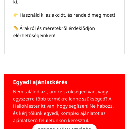
ki.
Használd ki az akciót, és rendeld meg most!
Árakról és méretekről érdeklődjön
elérhetőségeinken!
Egyedi ajánlatkérés
Nem találod azt, amire szükséged van, vagy
egyszerre több termékre lenne szükséged? A
HelloMester itt van, hogy segítsen! Ne habozz,
és kérj tőlünk egyedi, komplex ajánlatot az
ajánlatkérő felületünkön keresztül.