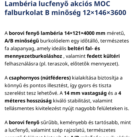
Lambéria lucfenyő akciós MOC
falburkolat B minőség 12×146×3600
A
borovi fenyő lambéria 14×121×4000 mm
méretű,
A/B minőségű
burkolóelem egy időtálló, természetes
fa alapanyag, amely ideális
beltéri fal- és
mennyezetburkoláshoz
, valamint
fedett kültéri
felhasználásra (pl. teraszok, előtetők mennyezet).
A
csaphornyos (nútféderes)
kialakítása biztosítja a
könnyű és pontos illesztést, így gyors és tiszta
szerelést tesz lehetővé. A
14 mm vastagság
és a
4
méteres hosszúság
kiváló stabilitást, valamint
tellásmentes kivitelezést nyújt nagyobb felületeken is.
A
borovi fenyő
sűrűbb, keményebb és tartósabb, mint
a lucfenyő, valamint szép rajzolatú, természetes