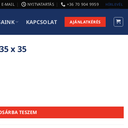
E-MAIL
NYITVATARTÁS
+36 70 904 9959
HÍRLEVÉL
SAINK
KAPCSOLAT
AJÁNLATKÉRÉS
35 x 35
OSÁRBA TESZEM