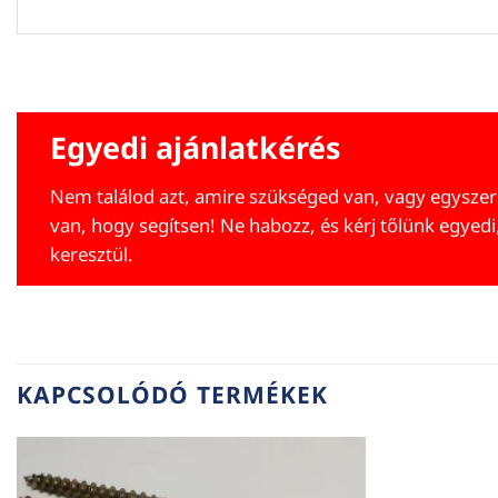
Egyedi ajánlatkérés
Nem találod azt, amire szükséged van, vagy egyszer
van, hogy segítsen! Ne habozz, és kérj tőlünk egyedi
keresztül.
KAPCSOLÓDÓ TERMÉKEK