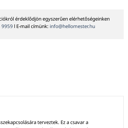
ációkról érdeklődjön egyszerűen elérhetőségeinken
4 9959
l E-mail címünk:
info@hellomester.hu
sszekapcsolására terveztek. Ez a csavar a