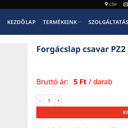
CÍM
KEZDŐLAP
TERMÉKEINK
SZOLGÁLTATÁ
Forgácslap csavar PZ2 
Bruttó ár:
5
Ft
/ darab
Forgácslap csavar PZ2 35 x 35 mennyiség
K