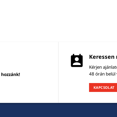
Keressen 
Kérjen ajánla
48 órán belül
l hozzánk!
KAPCSOLAT