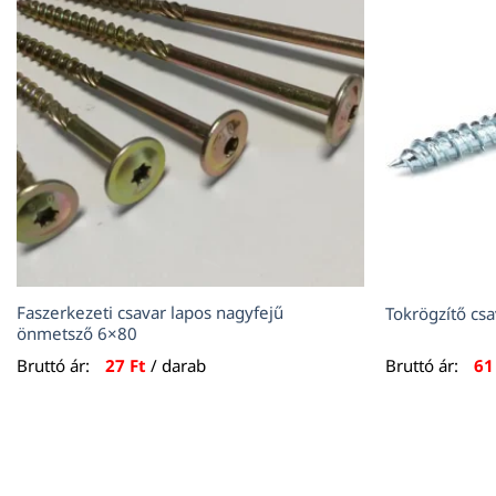
Faszerkezeti csavar lapos nagyfejű
Tokrögzítő cs
önmetsző 6×80
Bruttó ár:
27
Ft
/ darab
Bruttó ár:
6