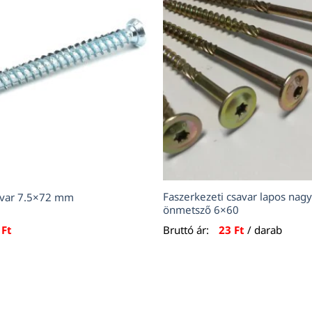
Faszerkezeti csavar lapos nagy
avar 7.5×72 mm
önmetsző 6×60
1
Ft
Bruttó ár:
23
Ft
/ darab