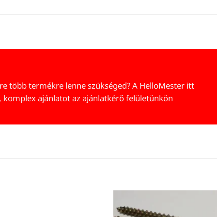
re több termékre lenne szükséged? A HelloMester itt
, komplex ajánlatot az ajánlatkérő felületünkön