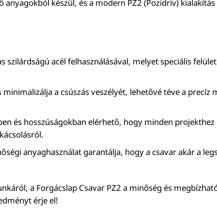
yagokból készül, és a modern PZ2 (Pozidriv) kialakítás 
zilárdságú acél felhasználásával, melyet speciális felületk
ás minimalizálja a csúszás veszélyét, lehetővé téve a precí
.
n és hosszúságokban elérhető, hogy minden projekthez me
kácsolásról.
inőségi anyaghasználat garantálja, hogy a csavar akár a leg
 munkáról, a Forgácslap Csavar PZ2 a minőség és megbízhat
edményt érje el!