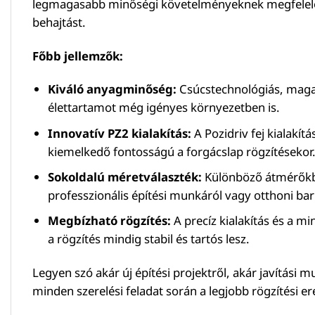
legmagasabb minőségi követelményeknek megfelelő an
behajtást.
Főbb jellemzők:
Kiváló anyagminőség:
Csúcstechnológiás, magas s
élettartamot még igényes környezetben is.
Innovatív PZ2 kialakítás:
A Pozidriv fej kialakít
kiemelkedő fontosságú a forgácslap rögzítésekor
Sokoldalú méretválaszték:
Különböző átmérőkbe
professzionális építési munkáról vagy otthoni bar
Megbízható rögzítés:
A precíz kialakítás és a m
a rögzítés mindig stabil és tartós lesz.
Legyen szó akár új építési projektről, akár javítási
minden szerelési feladat során a legjobb rögzítési er