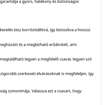
garantálja a gyors, hatékony és biztonságos
ezelés tesz korrózióállóvá, így biztosítva a hosszú
z meghúzást és a megbízható erőátvitelt, ami
gtalálható legyen a megfelelő csavar, legyen szó
szigorúbb szerkezeti elvárásoknak is megfeleljen, így
óság szinonimája. Válassza ezt a csavart, hogy