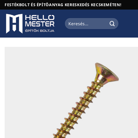
Skip
FESTÉKBOLT ÉS ÉPÍTŐANYAG KERESKEDÉS KECSKEMÉTEN!
to
content
Keresés
a
következőre: