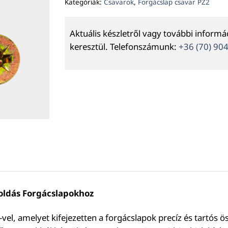
Kategóriák:
Csavarok
,
Forgácslap csavar PZ2
Aktuális készletről vagy további inform
keresztül. Telefonszámunk:
+36 (70) 90
oldás Forgácslapokhoz
el, amelyet kifejezetten a forgácslapok precíz és tartós ö