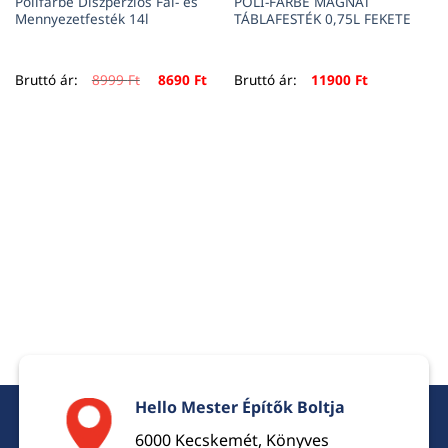
Polifarbe Diszperziós Fal- és
POLI-FARBE MAGNAT
Mennyezetfesték 14l
TÁBLAFESTÉK 0,75L FEKETE
Original
Current
Bruttó ár:
8999
Ft
8690
Ft
Bruttó ár:
11900
Ft
price
price
was:
is:
8999 Ft.
8690 Ft.
Hello Mester Építők Boltja
6000 Kecskemét, Könyves