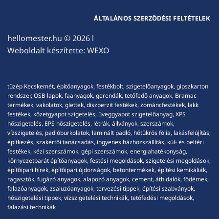
ÁLTALÁNOS SZERZŐDÉSI FELTÉTELEK
hellomester.hu
© 2026 l
Weboldalt készítette:
WEXO
tüzép Kecskemét, építőanyagok, festékbolt, szigetelőanyagok, gipszkarton
rendszer, OSB lapok, faanyagok, gerendák, tetőfedő anyagok, Bramac
termékek, vakolatok, glettek, diszperzit festékek, zománcfestékek, lakk
festékek, kőzetgyapot szigetelés, üveggyapot szigetelőanyag, XPS
hőszigetelés, EPS hőszigetelés, létrák, állványok, szerszámok,
vízszigetelés, padlóburkolatok, laminált padló, hőtükrös fólia, lakásfelújítás,
építkezés, szakértői tanácsadás, ingyenes házhozszállítás, kül- és beltéri
festékek, kézi szerszámok, gépi szerszámok, energiahatékonyság,
környezetbarát építőanyagok, festési megoldások, szigetelési megoldások,
építőipari hírek, építőipari újdonságok, betontermékek, építési kemikáliák,
ragasztók, fugázó anyagok, alapozó anyagok, cement, áthidalók, födémek,
falazóanyagok, zsaluzóanyagok, tervezési tippek, építési szabványok,
hőszigetelési tippek, vízszigetelési technikák, tetőfedési megoldások,
falazási technikák