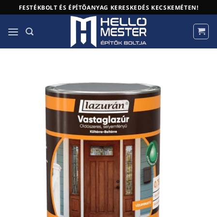
Skip
FESTÉKBOLT ÉS ÉPÍTŐANYAG KERESKEDÉS KECSKEMÉTEN!
to
content