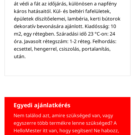
át védi a fát az időjárás, különösen a napfény
káros hatásaitól. Kül- és beltéri fafelületek,
épületek díszítőelemei, lambéria, kerti bútorok
dekoratív bevonására ajánlott. Kiadósság: 10
m2, egy rétegben. Száradási idő 23 °C-on: 24
óra. Javasolt rétegszám: 1-2 réteg. Felhordás:
ecsettel, hengerrel, csiszolás, portalanítás,
után.
Egyedi ajánlatkérés
Nem találod azt, amire szükséged van, vagy
egyszerre több termékre lenne szükséged? A
HelloMester itt van, hogy segítsen! Ne habozz,