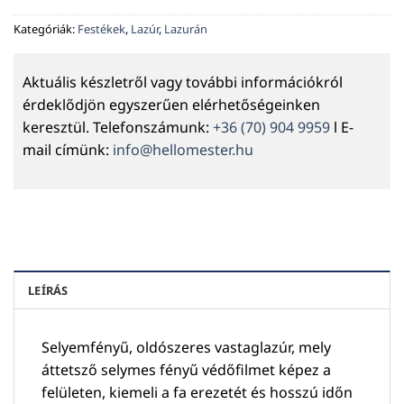
Kategóriák:
Festékek
,
Lazúr
,
Lazurán
Aktuális készletről vagy további információkról
érdeklődjön egyszerűen elérhetőségeinken
keresztül. Telefonszámunk:
+36 (70) 904 9959
l E-
mail címünk:
info@hellomester.hu
LEÍRÁS
Selyemfényű, oldószeres vastaglazúr, mely
áttetsző selymes fényű védőfilmet képez a
felületen, kiemeli a fa erezetét és hosszú időn