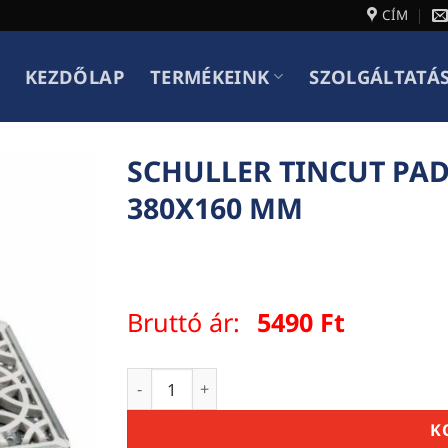
CÍM
KEZDŐLAP
TERMÉKEINK
SZOLGÁLTATÁ
SCHULLER TINCUT PAD
380X160 MM
Bruttó ár:
5490
Ft
SCHULLER TINCUT PAD POLISZTIROL CSIS
K