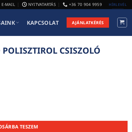
E-MAIL
NYITVATARTÁS
+36 70 904 9959
HÍRLEVÉL
SAINK
KAPCSOLAT
AJÁNLATKÉRÉS
 POLISZTIROL CSISZOLÓ
ZOLÓ 380X160 MM mennyiség
OSÁRBA TESZEM