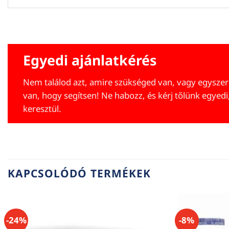
Egyedi ajánlatkérés
Nem találod azt, amire szükséged van, vagy egyszer
van, hogy segítsen! Ne habozz, és kérj tőlünk egyedi
keresztül.
KAPCSOLÓDÓ TERMÉKEK
-24%
-8%