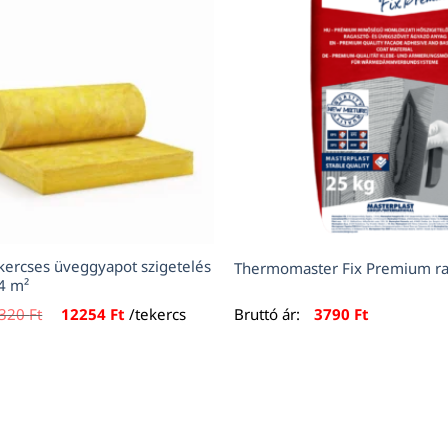
ercses üveggyapot szigetelés
Thermomaster Fix Premium ra
4 m²
Original
Current
320
Ft
12254
Ft
/tekercs
Bruttó ár:
3790
Ft
price
price
was:
is:
13320 Ft.
12254 Ft.