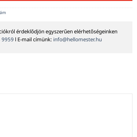
szám
ációkról érdeklődjön egyszerűen elérhetőségeinken
4 9959
l E-mail címünk:
info@hellomester.hu