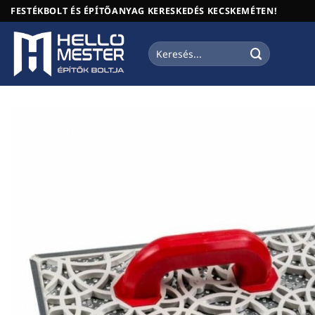
Skip
FESTÉKBOLT ÉS ÉPÍTŐANYAG KERESKEDÉS KECSKEMÉTEN!
to
content
Keresés
a
következőre: