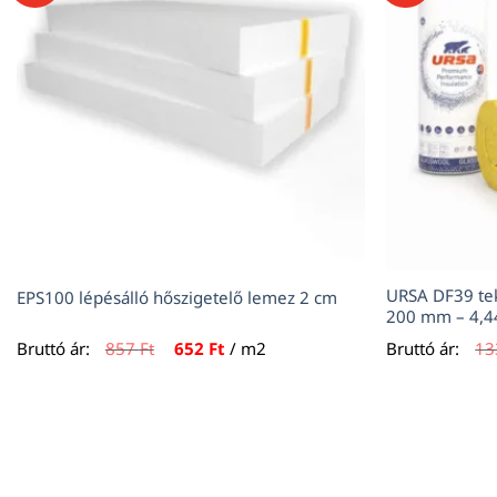
URSA DF39 tek
EPS100 lépésálló hőszigetelő lemez 2 cm
200 mm – 4,4
Original
Current
Bruttó ár:
857
Ft
652
Ft
/ m2
Bruttó ár:
13
price
price
was:
is:
857 Ft.
652 Ft.