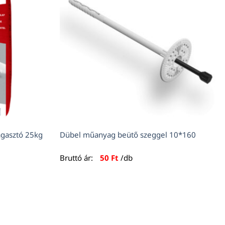
gasztó 25kg
Dübel műanyag beütő szeggel 10*160
Bruttó ár:
50
Ft
/db