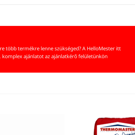
re több termékre lenne szükséged? A HelloMester itt
, komplex ajánlatot az ajánlatkérő felületünkön