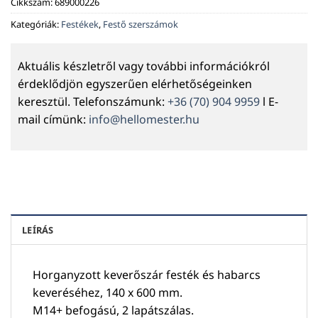
Cikkszám:
689000226
Kategóriák:
Festékek
,
Festő szerszámok
Aktuális készletről vagy további információkról
érdeklődjön egyszerűen elérhetőségeinken
keresztül. Telefonszámunk:
+36 (70) 904 9959
l E-
mail címünk:
info@hellomester.hu
LEÍRÁS
Horganyzott keverőszár festék és habarcs
keveréséhez, 140 x 600 mm.
M14+ befogású, 2 lapátszálas.