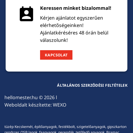
Keressen minket bizalommal!
Kérjen ajánlatot egyszerűen
elérhetőségeinken!
Ajánlatkéréséres 48 órán belül
válaszolunk!
KAPCSOLAT
ÁLTALÁNOS SZERZŐDÉSI FELTÉTELEK
hellomester.hu
© 2026 l
Weboldalt készítette:
WEXO
tüzép Kecskemét, építőanyagok, festékbolt, szigetelőanyagok, gipszkarton
rendszer, OSB lapok, faanyagok, gerendák, tetőfedő anyagok, Bramac