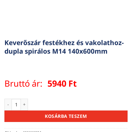
Keverőszár festékhez és vakolathoz-
dupla spirálos M14 140x600mm
Bruttó ár:
5940
Ft
Keverőszár festékhez és vakolathoz- dupla spirálos M14 1
KOSÁRBA TESZEM