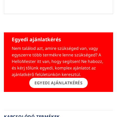
Egyedi ajánlatkérés
Nem találod azt, amire szükséged van, vagy
egyszerre több termékre lenne szükséged? A
HelloMester itt van, hogy segítsen! Ne habozz,
és kérj tőlünk egyedi, komplex ajánlatot az
ajánlatkérő felületünkön keresztül.
EGYEDI AJÁNLATKÉRÉS
KAPCSOLÓDÓ TERMÉKEK