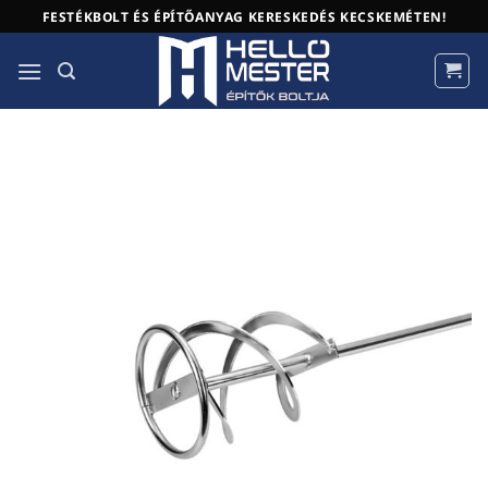
Skip
FESTÉKBOLT ÉS ÉPÍTŐANYAG KERESKEDÉS KECSKEMÉTEN!
to
content