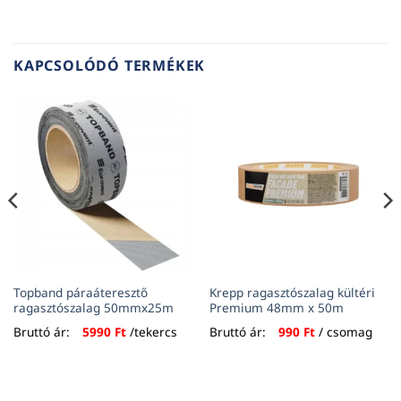
KAPCSOLÓDÓ TERMÉKEK
Topband páraáteresztő
Krepp ragasztószalag kültéri
ragasztószalag 50mmx25m
Premium 48mm x 50m
Bruttó ár:
5990
Ft
/tekercs
Bruttó ár:
990
Ft
/ csomag