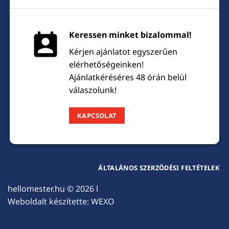
Keressen minket bizalommal!
Kérjen ajánlatot egyszerűen
elérhetőségeinken!
Ajánlatkéréséres 48 órán belül
válaszolunk!
KAPCSOLAT
ÁLTALÁNOS SZERZŐDÉSI FELTÉTELEK
hellomester.hu
© 2026 l
Weboldalt készítette:
WEXO