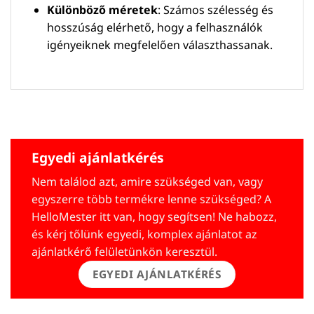
Különböző méretek
: Számos szélesség és
hosszúság elérhető, hogy a felhasználók
igényeiknek megfelelően választhassanak.
Egyedi ajánlatkérés
Nem találod azt, amire szükséged van, vagy
egyszerre több termékre lenne szükséged? A
HelloMester itt van, hogy segítsen! Ne habozz,
és kérj tőlünk egyedi, komplex ajánlatot az
ajánlatkérő felületünkön keresztül.
EGYEDI AJÁNLATKÉRÉS