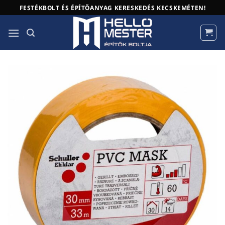
Skip
FESTÉKBOLT ÉS ÉPÍTŐANYAG KERESKEDÉS KECSKEMÉTEN!
to
content