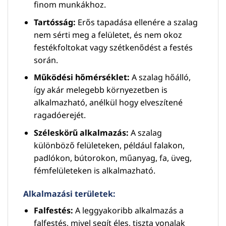
finom munkákhoz.
Tartósság:
Erős tapadása ellenére a szalag
nem sérti meg a felületet, és nem okoz
festékfoltokat vagy szétkenődést a festés
során.
Működési hőmérséklet:
A szalag hőálló,
így akár melegebb környezetben is
alkalmazható, anélkül hogy elveszítené
ragadóerejét.
Széleskörű alkalmazás:
A szalag
különböző felületeken, például falakon,
padlókon, bútorokon, műanyag, fa, üveg,
fémfelületeken is alkalmazható.
Alkalmazási területek:
Falfestés:
A leggyakoribb alkalmazás a
falfestés, mivel segít éles, tiszta vonalak