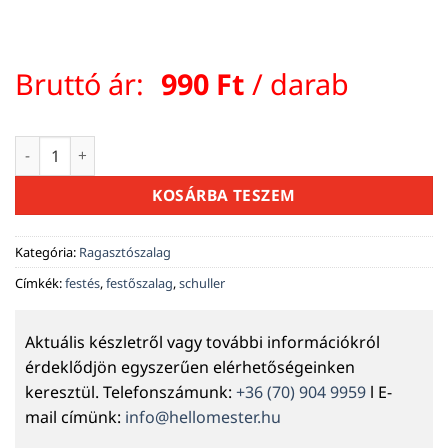
Bruttó ár:
990
Ft
/ darab
BLUE CORE 25 mm x 50 m mennyiség
KOSÁRBA TESZEM
Kategória:
Ragasztószalag
Címkék:
festés
,
festőszalag
,
schuller
Aktuális készletről vagy további információkról
érdeklődjön egyszerűen elérhetőségeinken
keresztül. Telefonszámunk:
+36 (70) 904 9959
l E-
mail címünk:
info@hellomester.hu