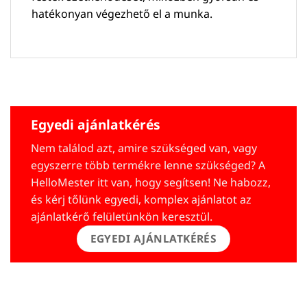
hatékonyan végezhető el a munka.
Egyedi ajánlatkérés
Nem találod azt, amire szükséged van, vagy
egyszerre több termékre lenne szükséged? A
HelloMester itt van, hogy segítsen! Ne habozz,
és kérj tőlünk egyedi, komplex ajánlatot az
ajánlatkérő felületünkön keresztül.
EGYEDI AJÁNLATKÉRÉS