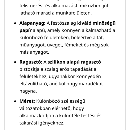
felismerést és alkalmazást, miközben jól
látható marad a munkafelületen.
Alapanyag:
A festőszalag
kiváló minőségű
papír
alapú, amely könnyen alkalmazható a
különböző felületeken, beleértve a fát,
műanyagot, üveget, fémeket és még sok
más anyagot.
Ragasztó:
A
szilikon alapú ragasztó
biztosítja a szalag erős tapadását a
felületekhez, ugyanakkor könnyedén
eltávolítható, anélkül hogy maradékot
hagyna.
Méret:
Különböző szélességű
változatokban elérhető, hogy
alkalmazkodjon a különféle festési és
takarási igényekhez.