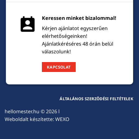
Keressen minket bizalommal!
Kérjen ajánlatot egyszerűen
elérhetőségeinken!
Ajánlatkéréséres 48 órán belül
válaszolunk!
KAPCSOLAT
ÁLTALÁNOS SZERZŐDÉSI FELTÉTELEK
hellomester.hu
© 2026 l
Weboldalt készítette:
WEXO