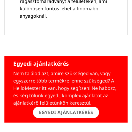
ragasztómaradványt a felületeken, ami
különösen fontos lehet a finomabb
anyagoknál.
Egyedi ajánlatkérés
Nem találod azt, amire szükséged van, vagy
egyszerre több termékre lenne szükséged? A
HelloMester itt van, hogy segítsen! Ne habozz,
és kérj tőlünk egyedi, komplex ajánlatot az
ajánlatkérő felületünkön keresztül.
EGYEDI AJÁNLATKÉRÉS