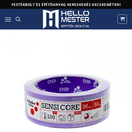
Skip
FESTÉKBOLT ÉS ÉPÍTŐANYAG KERESKEDÉS KECSKEMÉTEN!
to
content