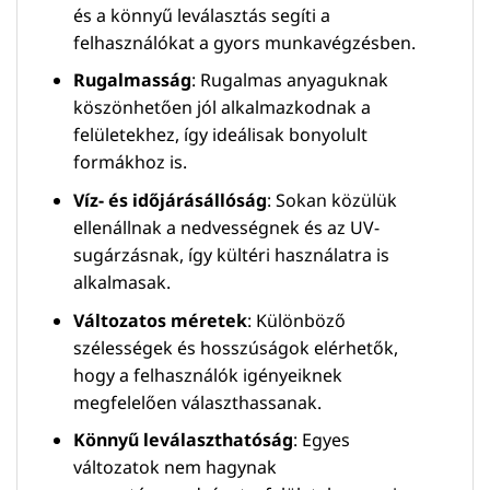
és a könnyű leválasztás segíti a
felhasználókat a gyors munkavégzésben.
Rugalmasság
: Rugalmas anyaguknak
köszönhetően jól alkalmazkodnak a
felületekhez, így ideálisak bonyolult
formákhoz is.
Víz- és időjárásállóság
: Sokan közülük
ellenállnak a nedvességnek és az UV-
sugárzásnak, így kültéri használatra is
alkalmasak.
Változatos méretek
: Különböző
szélességek és hosszúságok elérhetők,
hogy a felhasználók igényeiknek
megfelelően választhassanak.
Könnyű leválaszthatóság
: Egyes
változatok nem hagynak