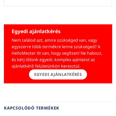
Egyedi ajánlatkérés
Nem találod azt, amire szükséged van, vagy
egyszerre több termékre lenne szükséged? A
HelloMester itt van, hogy segítsen! Ne habozz,
és kérj tőlünk egyedi, komplex ajánlatot az
ajánlatkérő felületünkön keresztül.
EGYEDI AJÁNLATKÉRÉS
KAPCSOLÓDÓ TERMÉKEK