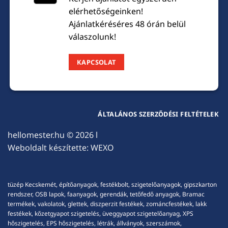
elérhetőségeinken!
Ajánlatkéréséres 48 órán belül
válaszolunk!
KAPCSOLAT
ÁLTALÁNOS SZERZŐDÉSI FELTÉTELEK
hellomester.hu
© 2026 l
Weboldalt készítette:
WEXO
tüzép Kecskemét, építőanyagok, festékbolt, szigetelőanyagok, gipszkarton
rendszer, OSB lapok, faanyagok, gerendák, tetőfedő anyagok, Bramac
termékek, vakolatok, glettek, diszperzit festékek, zománcfestékek, lakk
festékek, kőzetgyapot szigetelés, üveggyapot szigetelőanyag, XPS
hőszigetelés, EPS hőszigetelés, létrák, állványok, szerszámok,