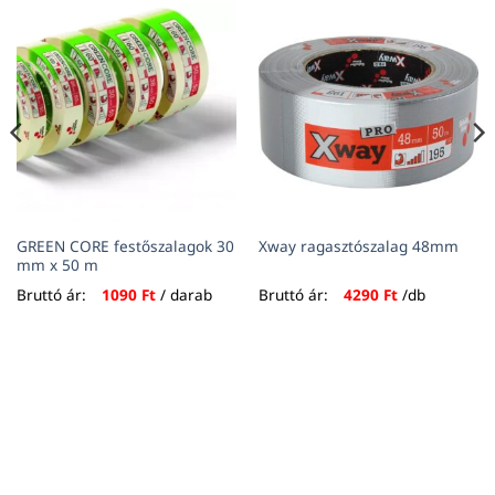
GREEN CORE festőszalagok 30
Xway ragasztószalag 48mm
mm x 50 m
Bruttó ár:
1090
Ft
/ darab
Bruttó ár:
4290
Ft
/db