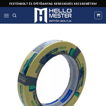
Skip
FESTÉKBOLT ÉS ÉPÍTŐANYAG KERESKEDÉS KECSKEMÉTEN!
to
content