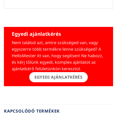
Egyedi ajánlatkérés
Nem találod azt, amire szükséged van, vagy
egyszerre több termékre lenne szükséged? A
HelloMester itt van, hogy segítsen! Ne habozz,
és kérj tőlünk egyedi, komplex ajánlatot az
ajánlatkérő felületünkön keresztül.
EGYEDI AJÁNLATKÉRÉS
KAPCSOLÓDÓ TERMÉKEK