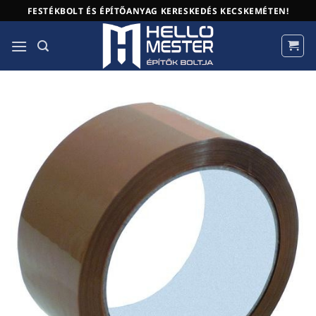
Skip
FESTÉKBOLT ÉS ÉPÍTŐANYAG KERESKEDÉS KECSKEMÉTEN!
to
content