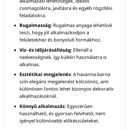
alkalmazási lehetőségek, ideális
csomagolásra, javításra és egyéb rögzítési
feladatokra.
Rugalmasság
: Rugalmas anyaga lehetővé
teszi, hogy jól alkalmazkodjon a
felületekhez és bonyolult formákhoz.
Víz- és időjárásállóság
: Ellenáll a
nedvességnek, így kültéri használatra is
alkalmas.
Esztétikai megjelenés
: A havanna barna
szín elegáns megjelenést kölcsönöz, ami
különösen fontos lehet bizonyos dekoratív
alkalmazásoknál.
Könnyű alkalmazás
: Egyszerűen
használható, és gyorsan felvihető, nem
igényel különösebb előkészületeket.