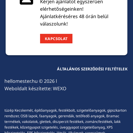
Kérjen ajánlatot egyszerűen
elérhetőségeinken!
Ajánlatkéréséres 48 órán belül
válaszolunk!
KAPCSOLAT
ÁLTALÁNOS SZERZŐDÉSI FELTÉTELEK
hellomester.hu
© 2026 l
Weboldalt készítette:
WEXO
tüzép Kecskemét, építőanyagok, festékbolt, szigetelőanyagok, gipszkarton
rendszer, OSB lapok, faanyagok, gerendák, tetőfedő anyagok, Bramac
termékek, vakolatok, glettek, diszperzit festékek, zománcfestékek, lakk
festékek, kőzetgyapot szigetelés, üveggyapot szigetelőanyag, XPS
hőszigetelés, EPS hőszigetelés, létrák, állványok, szerszámok,