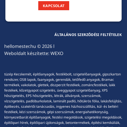
KAPCSOLAT
ÁLTALÁNOS SZERZŐDÉSI FELTÉTELEK
hellomester.hu
© 2026 l
Weboldalt készítette:
WEXO
tüzép Kecskemét, építőanyagok, festékbolt, szigetelőanyagok, gipszkarton
rendszer, OSB lapok, faanyagok, gerendák, tetőfedő anyagok, Bramac
termékek, vakolatok, glettek, diszperzit festékek, zománcfestékek, lakk
festékek, kőzetgyapot szigetelés, üveggyapot szigetelőanyag, XPS
hőszigetelés, EPS hőszigetelés, létrák, állványok, szerszámok,
vízszigetelés, padlóburkolatok, laminált padló, hőtükrös fólia, lakásfelújítás,
építkezés, szakértői tanácsadás, ingyenes házhozszállítás, kül- és beltéri
festékek, kézi szerszámok, gépi szerszámok, energiahatékonyság,
környezetbarát építőanyagok, festési megoldások, szigetelési megoldások,
építőipari hírek, építőipari újdonságok, betontermékek, építési kemikáliák,