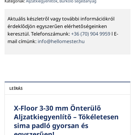
Kategóriák:
Aljzatkiegyenlítők
,
Burkoló segédanyag
Aktuális készletről vagy további információkról
érdeklődjön egyszerűen elérhetőségeinken
keresztül. Telefonszámunk:
+36 (70) 904 9959
l E-
mail címünk:
info@hellomester.hu
LEÍRÁS
X-Floor 3-30 mm Önterülő
Aljzatkiegyenlítő – Tökéletesen
sima padló gyorsan és
egyszerűen!