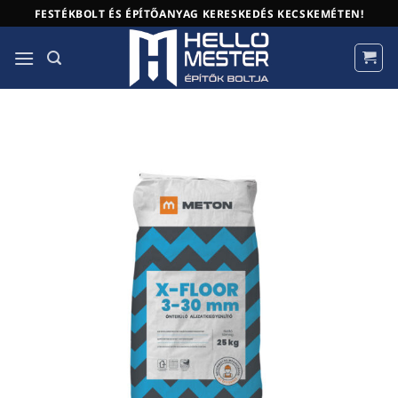
Skip
FESTÉKBOLT ÉS ÉPÍTŐANYAG KERESKEDÉS KECSKEMÉTEN!
to
content