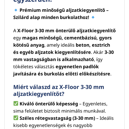
Prémium minőségű aljzatkiegyenlítő –
Szilárd alap minden burkolathoz!
A
X-Floor 3-30 mm önterülő aljzatkiegyenlítő
egy
magas minőségű, cementbázisú, gyors
kötésű anyag
, amely ideális
beton, esztrich
és egyéb aljzatok kiegyenlítésére
. Akár
3-30
mm vastagságban is alkalmazható
, így
tökéletes választás
egyenetlen padlók
javítására és burkolás előtti előkészítésre
.
Miért válaszd az X-Floor 3-30 mm
aljzatkiegyenlítőt?
Kiváló önterülő képesség
– Egyenletes,
sima felületet biztosít minimális munkával.
Széles rétegvastagság (3-30 mm)
– Ideális
kisebb egyenetlenségek és nagyobb