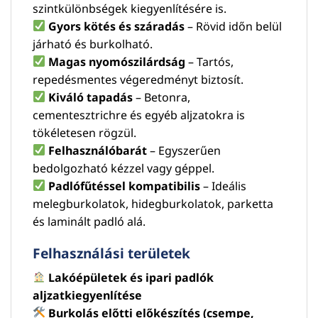
szintkülönbségek kiegyenlítésére is.
Gyors kötés és száradás
– Rövid időn belül
járható és burkolható.
Magas nyomószilárdság
– Tartós,
repedésmentes végeredményt biztosít.
Kiváló tapadás
– Betonra,
cementesztrichre és egyéb aljzatokra is
tökéletesen rögzül.
Felhasználóbarát
– Egyszerűen
bedolgozható kézzel vagy géppel.
Padlófűtéssel kompatibilis
– Ideális
melegburkolatok, hidegburkolatok, parketta
és laminált padló alá.
Felhasználási területek
Lakóépületek és ipari padlók
aljzatkiegyenlítése
Burkolás előtti előkészítés (csempe,