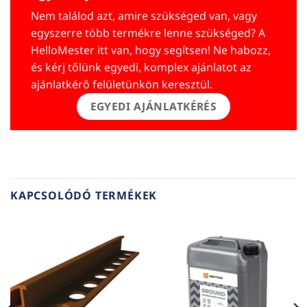
Nem találod azt, amire szükséged van, vagy
egyszerre több termékre lenne szükséged? A
HelloMester itt van, hogy segítsen! Ne habozz,
és kérj tőlünk egyedi, komplex ajánlatot az
ajánlatkérő felületünkön keresztül.
EGYEDI AJÁNLATKÉRÉS
KAPCSOLÓDÓ TERMÉKEK