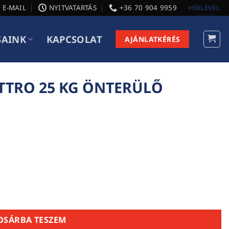
E-MAIL
NYITVATARTÁS
+36 70 904 9959
HÍRLEVÉL
SAINK
KAPCSOLAT
AJÁNLATKÉRÉS
TTRO 25 KG ÖNTERÜLŐ
Ő ALJZATKIEGYENLÍTŐ mennyiség
OSÁRBA TESZEM