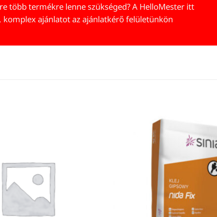
re több termékre lenne szükséged? A HelloMester itt
, komplex ajánlatot az ajánlatkérő felületünkön