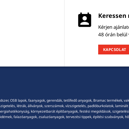
Keressen 
Kérjen ajánla
48 órán belül
KAPCSOLAT
dszer, OSB lapok, faanyagok, gerendák, tetőfedő anyagok, Bramac termékek, vakola
getelés, létrák, állványok, szerszámok, vízszigetelés, padlóburkolatok, laminált p
energiahatékonyság, környezetbarát építőanyagok, festési megoldások, szigetelési
démek, falazóanyagok, zsaluzóanyagok, tervezési tippek, építési szabványok, hősz