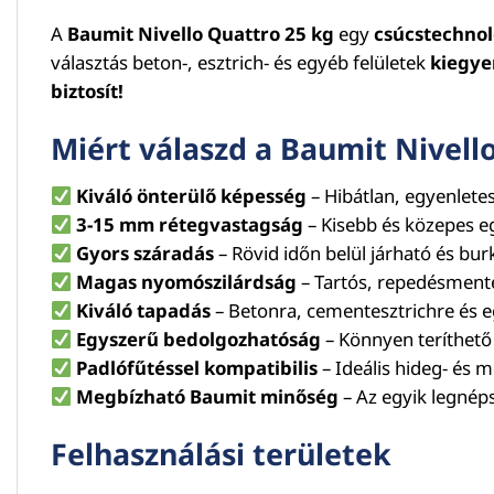
A
Baumit Nivello Quattro 25 kg
egy
csúcstechnol
választás beton-, esztrich- és egyéb felületek
kiegye
biztosít!
Miért válaszd a Baumit Nivello
Kiváló önterülő képesség
– Hibátlan, egyenlete
3-15 mm rétegvastagság
– Kisebb és közepes eg
Gyors száradás
– Rövid időn belül járható és bu
Magas nyomószilárdság
– Tartós, repedésmentes 
Kiváló tapadás
– Betonra, cementesztrichre és eg
Egyszerű bedolgozhatóság
– Könnyen teríthető
Padlófűtéssel kompatibilis
– Ideális hideg- és m
Megbízható Baumit minőség
– Az egyik legnép
Felhasználási területek