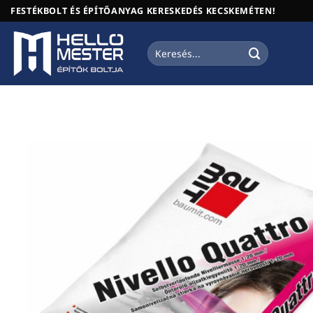
Skip
FESTÉKBOLT ÉS ÉPÍTŐANYAG KERESKEDÉS KECSKEMÉTEN!
to
content
Keresés
a
következőre: