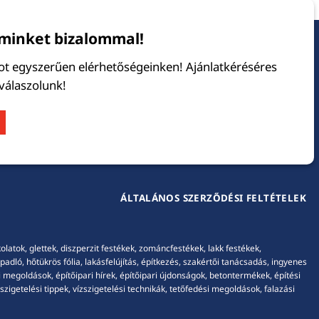
minket bizalommal!
tot egyszerűen elérhetőségeinken! Ajánlatkéréséres
 válaszolunk!
ÁLTALÁNOS SZERZŐDÉSI FELTÉTELEK
tok, glettek, diszperzit festékek, zománcfestékek, lakk festékek,
adló, hőtükrös fólia, lakásfelújítás, építkezés, szakértői tanácsadás, ingyenes
 megoldások, építőipari hírek, építőipari újdonságok, betontermékek, építési
igetelési tippek, vízszigetelési technikák, tetőfedési megoldások, falazási