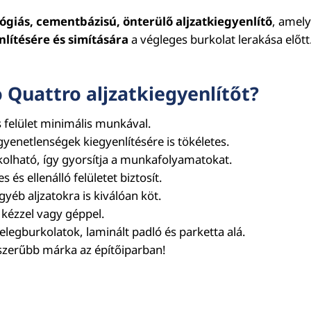
ógiás, cementbázisú, önterülő aljzatkiegyenlítő
, amel
nlítésére és simítására
a végleges burkolat lerakása előtt
 Quattro aljzatkiegyenlítőt?
s felület minimális munkával.
yenetlenségek kiegyenlítésére is tökéletes.
rkolható, így gyorsítja a munkafolyamatokat.
és ellenálló felületet biztosít.
yéb aljzatokra is kiválóan köt.
 kézzel vagy géppel.
elegburkolatok, laminált padló és parketta alá.
szerűbb márka az építőiparban!