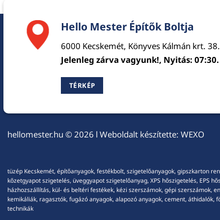
Hello Mester Építők Boltja
6000 Kecskemét, Könyves Kálmán krt. 38.
Jelenleg zárva vagyunk!, Nyitás: 07:30.
TÉRKÉP
hellomester.hu
© 2026 l Weboldalt készítette:
WEXO
tüzép Kecskemét, építőanyagok, festékbolt, szigetelőanyagok, gipszkarton ren
kőzetgyapot szigetelés, üveggyapot szigetelőanyag, XPS hőszigetelés, EPS hőszi
házhozszállítás, kül- és beltéri festékek, kézi szerszámok, gépi szerszámok, 
kemikáliák, ragasztók, fugázó anyagok, alapozó anyagok, cement, áthidalók, fö
technikák