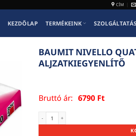
CÍM
KEZDŐLAP
TERMÉKEINK
SZOLGÁLTATÁ
BAUMIT NIVELLO QUA
ALJZATKIEGYENLÍTŐ
Bruttó ár:
6790
Ft
BAUMIT NIVELLO QUATTRO 25 KG ÖNTERÜL
K