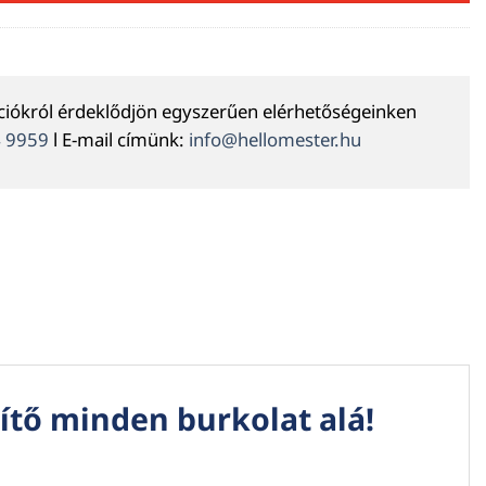
ációkról érdeklődjön egyszerűen elérhetőségeinken
4 9959
l E-mail címünk:
info@hellomester.hu
lítő minden burkolat alá!